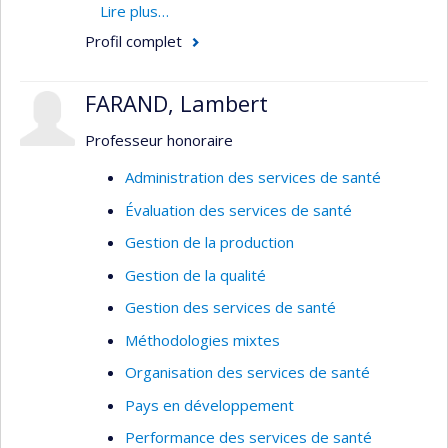
contrôle et d'élimination du paludisme (malaria),
Lire plus…
ainsi que sur les politiques pour améliorer la
Profil complet
couverture sanitaire universelle dans les pays à
faible revenu.
FARAND, Lambert
Professeur honoraire
Administration des services de santé
Évaluation des services de santé
Gestion de la production
Gestion de la qualité
Gestion des services de santé
Méthodologies mixtes
Organisation des services de santé
Pays en développement
Performance des services de santé