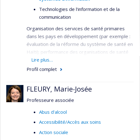
Technologies de l'information et de la
communication
Organisation des services de santé primaires
dans les pays en développement (par exemple :
évaluation de la réforme du système de santé en
Haïti); performance des organisations de santé
(par exemple : évaluation de la performance des
Lire plus…
hôpitaux et des agences d’évaluation des
Profil complet
technologies de la santé); organisation des
services de santé mentale (par exemple :
FLEURY, Marie-Josée
évaluation de la gestion par programmes
clientèles en milieu psychiatrique, prévention du
Professeure associée
suicide chez les jeunes); organisation des
Abus d'alcool
services d'urgence (par exemple : évaluation du
Accessibilité/Accès aux soins
traitement des appels aux services d’urgence,
gestion des flottes ambulancières); traitement
Action sociale
de l’information clinique et administrative (par