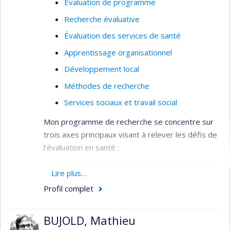
Évaluation de programme
collaborations.
Recherche évaluative
Économie de la santé
Évaluation des services de santé
Santé publique
Apprentissage organisationnel
Organisation des soins de santé
Développement local
Utilisation des services de santé
Méthodes de recherche
Prestation de services de santé
Services sociaux et travail social
Évaluation des services de santé
Mon programme de recherche se concentre sur
Services de première ligne
trois axes principaux visant à relever les défis de
Analyse et évaluation des politiques sur les
l’évaluation en santé :
services de santé
Documenter l’innovation en évaluation :
Pratiques professsionnelles
Lire plus…
Cet axe vise à combler le manque de
Profil complet
Pratiques médicales
données empiriques sur l’efficacité des
méthodes d’évaluation émergentes
Développement d'indicateurs
BUJOLD, Mathieu
(évaluation réaliste, évaluation fondée sur
Techniques quantitatives