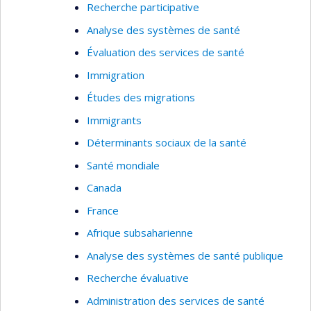
Recherche participative
développement de normes pour le respect des
Analyse des systèmes de santé
personnes, la prise en compte des différentes
perspectives dans les orientations de notre
Évaluation des services de santé
système de santé et de services sociaux,
Immigration
l'analyse éthique des enjeux relatifs aux
Études des migrations
technologies, médicaments et modes
Immigrants
d'intervention en santé, etc.
Déterminants sociaux de la santé
Santé mondiale
Canada
France
Afrique subsaharienne
Analyse des systèmes de santé publique
Recherche évaluative
Administration des services de santé