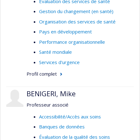
Évaluation des services de santé
pérennité et mise à l’échelle.
Gestion du changement (en santé)
Pour la liste complète de mes publications, voir
Organisation des services de santé
mon Google Scholar :
Pays en développement
https://scholar.google.fr/citations?
Performance organisationnelle
user=cbCBtRYAAAAJ&hl=fr&oi=ao)
Santé mondiale
Services d'urgence
Profil complet
BENIGERI, Mike
Professeur associé
Accessibilité/Accès aux soins
Banques de données
Évaluation de la qualité des soins