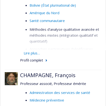
Bolivie (État plurinational de)
Amérique du Nord
Santé communautaire
Méthodes d’analyse qualitative avancée et
méthodes mixtes (intégration qualitatif et
quantitatif)
Approches participatives (bénéficiaires,
Lire plus…
intervenant.es, gestionnaires, citoyens) en
Profil complet
évaluation de programmes et
d’interventions (santé et services sociaux,
développement communautaire)
CHAMPAGNE, François
Étude de besoins de santé et de bien-être
Professeur associé, Professeur émérite
de personnes marginalisées, situations
d’itinérances
Administration des services de santé
Analyse de politiques publiques;
Médecine préventive
gouvernance ancrée dans des données