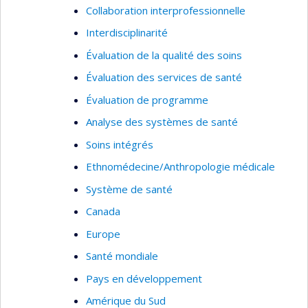
Collaboration interprofessionnelle
les stratégies pour renforcer l’utilisation et
la pérennisation des pratiques d’évaluation
Interdisciplinarité
dans les organisations de santé. Il explore
Évaluation de la qualité des soins
notamment le potentiel de l’intelligence
Évaluation des services de santé
artificielle comme outil facilitateur, tout en
considérant ses limites et implications
Évaluation de programme
éthiques.
Analyse des systèmes de santé
Soins intégrés
Ethnomédecine/Anthropologie médicale
Système de santé
Canada
Europe
Santé mondiale
Pays en développement
Amérique du Sud