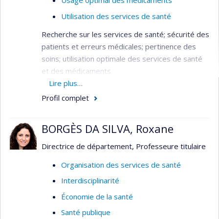
Usage optimal des médicaments
Utilisation des services de santé
Recherche sur les services de santé; sécurité des
patients et erreurs médicales; pertinence des
soins; utilisation optimale des services de santé
et des médicaments.
Lire plus…
Domaine : Planification / Évaluation - Santé
Profil complet
publique / communautaire - Services de
santé
BORGÈS DA SILVA, Roxane
Méthodologie : Évaluative - Recherche sur
les services de santé
Directrice de département, Professeure titulaire
Organisation des services de santé
Interdisciplinarité
Économie de la santé
Santé publique