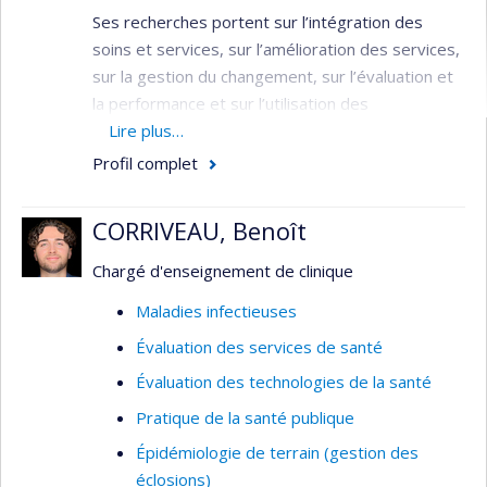
Ses recherches portent sur l’intégration des
soins et services, sur l’amélioration des services,
sur la gestion du changement, sur l’évaluation et
la performance et sur l’utilisation des
connaissances.
Lire plus…
Profil complet
Domaines : Médecine sociale et préventive
– Planification / Évaluation - Services de
CORRIVEAU, Benoît
santé
Méthodologies : Évaluative –
Chargé d'enseignement de clinique
Organisationnelle
Maladies infectieuses
Évaluation des services de santé
Évaluation des technologies de la santé
Pratique de la santé publique
Épidémiologie de terrain (gestion des
éclosions)