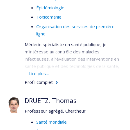
Épidémiologie
Toxicomanie
Organisation des services de première
ligne
Médecin spécialiste en santé publique, je
m’intéresse au contrôle des maladies
infectieuses, à l’évaluation des interventions en
santé publique et des technologies de la santé,
aux approches cliniques et de santé publique en
Lire plus…
toxicomanie et réduction des méfaits, ainsi qu'à
Profil complet
l'organisation des soins médicaux. J'ai réalisé
différents travaux en lien avec la surveillance et la
DRUETZ, Thomas
prise en charge de maladies infectieuses dont la
tuberculose, la rougeole et le VIH, les approches
Professeur agrégé, Chercheur
de réduction des méfaits liés aux drogues, et
Santé mondiale
l'évaluation des services de première ligne. Mes