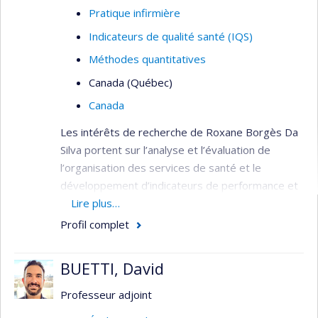
Pratique infirmière
Indicateurs de qualité santé (IQS)
Méthodes quantitatives
Canada (Québec)
Canada
Les intérêts de recherche de Roxane Borgès Da
Silva portent sur l’analyse et l’évaluation de
l’organisation des services de santé et le
développement d’indicateurs de performance et
de qualité. Elle s’intéresse plus particulièrement à
Lire plus…
l’évolution de l’organisation des services de
Profil complet
première ligne et à ses effets sur l’utilisation des
services de santé de la population. Elle
BUETTI, David
s’intéresse également aux effets des politiques
de santé liées à l’organisation des services de
Professeur adjoint
santé, aux pratiques professionnelles et aux