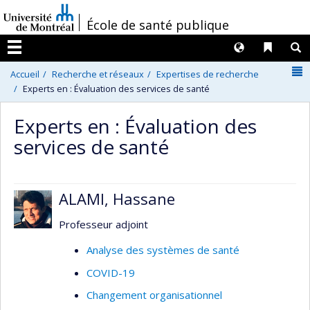
Passer
/
École de santé publique
au
contenu
Langues
Liens 
R
Menu
N
Accueil
Recherche et réseaux
Expertises de recherche
Experts en : Évaluation des services de santé
Experts en : Évaluation des
services de santé
ALAMI, Hassane
Professeur adjoint
Analyse des systèmes de santé
COVID-19
Changement organisationnel