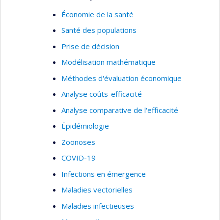
santé, aux pratiques professionnelles et aux
Économie de la santé
collaborations.
Santé des populations
Économie de la santé
Prise de décision
Santé publique
Modélisation mathématique
Organisation des soins de santé
Méthodes d'évaluation économique
Utilisation des services de santé
Analyse coûts-efficacité
Prestation de services de santé
Analyse comparative de l'efficacité
Évaluation des services de santé
Épidémiologie
Services de première ligne
Zoonoses
Analyse et évaluation des politiques sur les
COVID-19
services de santé
Infections en émergence
Pratiques professsionnelles
Maladies vectorielles
Pratiques médicales
Maladies infectieuses
Développement d'indicateurs