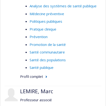
migratoire précaire, et 2) l’émergence et la mise
Analyse des systèmes de santé publique
en oeuvre d’initiatives intersectorielles et de
Médecine préventive
formations aux professionnels de santé pour
Politiques publiques
améliorer les réponses aux besoins diversifiés
des populations migrantes mal desservies, au
Pratique clinique
Canada et en Europe. Je mobilise les approches
Prévention
participatives et centrées sur les besoins des
Promotion de la santé
usagers dans mes recherches.
Santé communautaire
Santé des populations
Santé publique
Profil complet
LEMIRE, Marc
Professeur associé