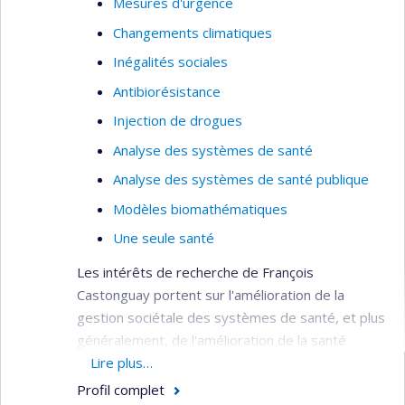
Mesures d'urgence
Techniques quantitatives
Changements climatiques
Inégalités sociales
Antibiorésistance
Injection de drogues
Analyse des systèmes de santé
Analyse des systèmes de santé publique
Modèles biomathématiques
Une seule santé
Les intérêts de recherche de François
Castonguay portent sur l'amélioration de la
gestion sociétale des systèmes de santé, et plus
généralement, de l'amélioration de la santé
des populations de façon durable et équitable.
Lire plus…
Profil complet