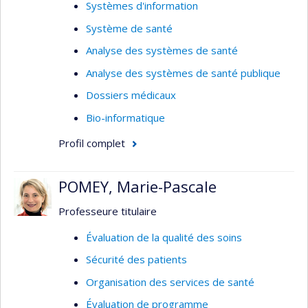
Systèmes d'information
développer les capacités analytiques, autant à
des fins cliniques, gestionnaire et de recherche.
Système de santé
Mes travaux portent aussi sur les technologies
Analyse des systèmes de santé
visant à optimiser l’usage des médicaments,
Analyse des systèmes de santé publique
notamment la prescription électronique et le bilan
comparatif informatisé. Je m’intéresse aussi à
Dossiers médicaux
l’interopérabilité sémantique et aux standards
Bio-informatique
terminologiques, en particulier en lien avec
Profil complet
l’usage des médicaments, leur modalité d’usage,
et leur profil d’efficacité et d’innocuité.
POMEY, Marie-Pascale
Professeure titulaire
Évaluation de la qualité des soins
Sécurité des patients
Organisation des services de santé
Évaluation de programme