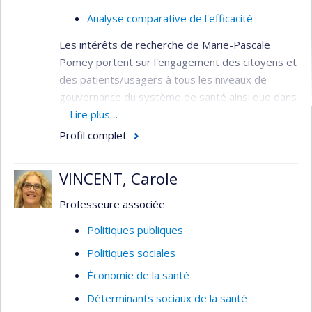
Analyse comparative de l'efficacité
Les intérêts de recherche de Marie-Pascale
Pomey portent sur l'engagement des citoyens et
des patients/usagers à tous les niveaux de
gouvernance du système de santé ainsi que dans
l'évaluation des technologies et des pratiques de
Lire plus…
pointe, la santé connectée et l'innovation et
Profil complet
comment cet engagement peut contribuer à
améliorer d’une part la qualité et la sécurité des
VINCENT, Carole
soins dans les organisations de santé et d'autre
part l'expérience des citoyens, patients, usagers
Professeure associée
et proches. Elle travaille sur l’évaluation des
Politiques publiques
programmes de qualité et sécurité dans les
Politiques sociales
établissements de santé canadiens et sur
l’impact de l'agrément sur ces établissements.
Économie de la santé
Elle developpe aussi une expertise sur la manière
Déterminants sociaux de la santé
d'engager la population dans le cadre de la