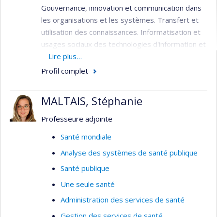
Gouvernance, innovation et communication dans
les organisations et les systèmes. Transfert et
utilisation des connaissances. Informatisation et
usages sociaux des technologies d'information et
de communication. Responsabilisation et
Lire plus…
participation du patient et du citoyen.
Profil complet
MALTAIS, Stéphanie
Professeure adjointe
Santé mondiale
Analyse des systèmes de santé publique
Santé publique
Une seule santé
Administration des services de santé
Gestion des services de santé