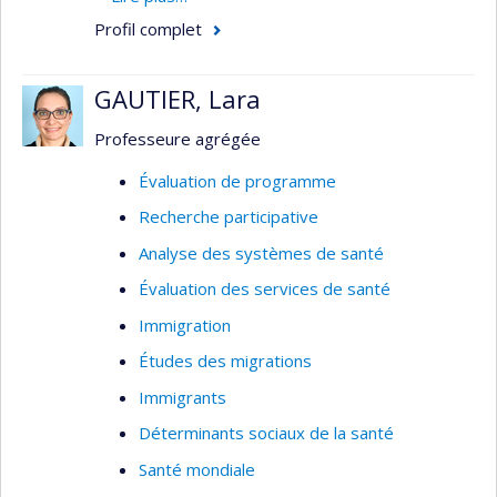
ses sous-domaines. L'objectif principale de mes
Profil complet
activités est d'intégrer la réflexion sur les
dimensions éthiques au sein même des diverses
GAUTIER, Lara
interventions ou travaux, notamment en
surveillance, en gestion des risques, en réduction
Professeure agrégée
des méfaits ou encore dans le domaine du
Évaluation de programme
dépistage prénatal ou néo-natal.
Recherche participative
Analyse des systèmes de santé
Évaluation des services de santé
Immigration
Études des migrations
Immigrants
Déterminants sociaux de la santé
Santé mondiale