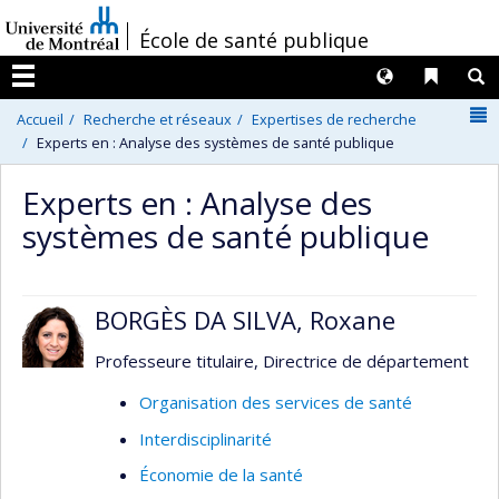
Passer
/
École de santé publique
au
contenu
Langues
Liens 
R
Menu
N
Accueil
Recherche et réseaux
Expertises de recherche
Experts en : Analyse des systèmes de santé publique
Experts en : Analyse des
systèmes de santé publique
BORGÈS DA SILVA, Roxane
Professeure titulaire, Directrice de département
Organisation des services de santé
Interdisciplinarité
Économie de la santé