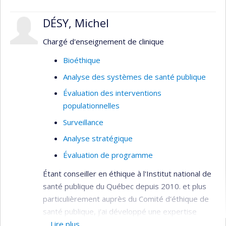
DÉSY, Michel
Chargé d'enseignement de clinique
Bioéthique
Analyse des systèmes de santé publique
Évaluation des interventions
populationnelles
Surveillance
Analyse stratégique
Évaluation de programme
Étant conseiller en éthique à l'Institut national de
santé publique du Québec depuis 2010. et plus
particulièrement auprès du Comité d'éthique de
santé publique, j'ai développé une expertise
large en éthique appliquée à un grand nombre de
Lire plus…