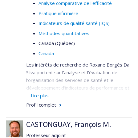
Analyse comparative de l'efficacité
Pratique infirmière
Indicateurs de qualité santé (IQS)
Méthodes quantitatives
Canada (Québec)
Canada
Les intérêts de recherche de Roxane Borgès Da
Silva portent sur l’analyse et l’évaluation de
l’organisation des services de santé et le
développement d’indicateurs de performance et
de qualité. Elle s’intéresse plus particulièrement à
Lire plus…
l’évolution de l’organisation des services de
Profil complet
première ligne et à ses effets sur l’utilisation des
services de santé de la population. Elle
CASTONGUAY, François M.
s’intéresse également aux effets des politiques
de santé liées à l’organisation des services de
Professeur adjoint