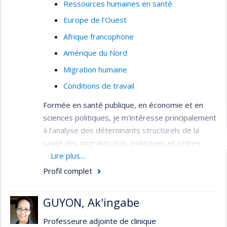
Ressources humaines en santé
Europe de l’Ouest
Afrique francophone
Amérique du Nord
Migration humaine
Conditions de travail
Formée en santé publique, en économie et en
sciences politiques, je m'intéresse principalement
à l'analyse des déterninants structurels de la
santé des migrants (lois, politiques et cadres
réglementaires, normes) qui façonnent les
Lire plus…
déterminants intermédiaires de la santé
Profil complet
(conditions de travail et de logement, accès aux
soins et services, etc.).
GUYON, Ak'ingabe
Mes projets actuels évaluent 1) l'expérience des
Professeure adjointe de clinique
soins et services des personnes au statut