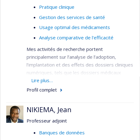
Pratique clinique
Gestion des services de santé
Usage optimal des médicaments
Analyse comparative de l'efficacité
Mes activités de recherche portent
principalement sur l’analyse de l’adoption,
l’implantation et des effets des dossiers cliniques
numériques, tels que les dossiers médicaux
électroniques (DME), les dossiers cliniques
Lire plus…
informatisés (DCI), le Dossier santé Québec
Profil complet
(DSQ) et les fonctionnalités qui y sont liées. En
s’intéressant en particulier aux facteurs qui
NIKIEMA, Jean
facilitent et limitent l’utilisation et l’utilisabilité des
outils, et l’interprétabilité des données cliniques
Professeur adjoint
partagées tout au long de la trajectoire de soin
Banques de données
des patients. Le tout dans une perspective de