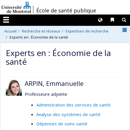
Passer
/
École de santé publique
au
contenu
Langues
Liens 
R
Menu
N
Accueil
Recherche et réseaux
Expertises de recherche
Experts en : Économie de la santé
Experts en : Économie de la
santé
ARPIN, Emmanuelle
Professeure adjointe
Administration des services de santé
Analyse des systèmes de santé
Dépenses de soins santé