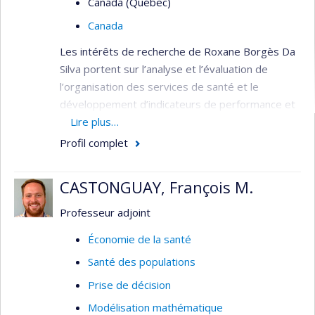
Canada (Québec)
Canada
Les intérêts de recherche de Roxane Borgès Da
Silva portent sur l’analyse et l’évaluation de
l’organisation des services de santé et le
développement d’indicateurs de performance et
de qualité. Elle s’intéresse plus particulièrement à
Lire plus…
l’évolution de l’organisation des services de
Profil complet
première ligne et à ses effets sur l’utilisation des
services de santé de la population. Elle
CASTONGUAY, François M.
s’intéresse également aux effets des politiques
de santé liées à l’organisation des services de
Professeur adjoint
santé, aux pratiques professionnelles et aux
Économie de la santé
collaborations.
Santé des populations
Économie de la santé
Prise de décision
Santé publique
Modélisation mathématique