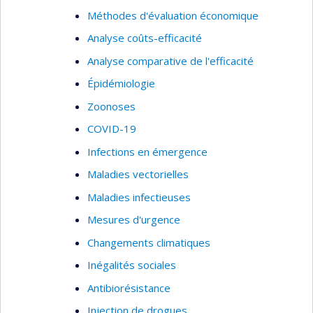
Organisation des soins de santé
Méthodes d'évaluation économique
Utilisation des services de santé
Analyse coûts-efficacité
Prestation de services de santé
Analyse comparative de l'efficacité
Évaluation des services de santé
Épidémiologie
Services de première ligne
Zoonoses
Analyse et évaluation des politiques sur les
COVID-19
services de santé
Infections en émergence
Pratiques professsionnelles
Maladies vectorielles
Pratiques médicales
Maladies infectieuses
Développement d'indicateurs
Mesures d'urgence
Techniques quantitatives
Changements climatiques
Inégalités sociales
Antibiorésistance
Injection de drogues