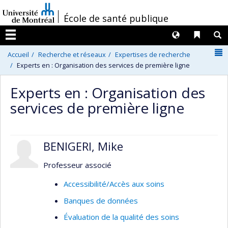
Passer
/
École de santé publique
au
contenu
Langues
Liens 
R
Menu
N
Accueil
Recherche et réseaux
Expertises de recherche
Experts en : Organisation des services de première ligne
Experts en : Organisation des
services de première ligne
BENIGERI, Mike
Professeur associé
Accessibilité/Accès aux soins
Banques de données
Évaluation de la qualité des soins