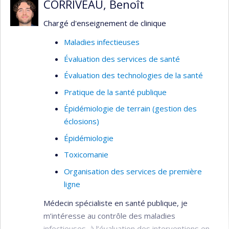
CORRIVEAU, Benoît
Étude de besoins de santé et de bien-être
Chargé d'enseignement de clinique
de personnes marginalisées, situations
d’itinérances
Maladies infectieuses
Analyse de politiques publiques;
Évaluation des services de santé
gouvernance ancrée dans des données
Évaluation des technologies de la santé
probantes
Pratique de la santé publique
Sciences sociales de la santé, anthropologie
Épidémiologie de terrain (gestion des
médicale, santé publique
éclosions)
Réalités autochtones urbaines
Épidémiologie
Toxicomanie
Organisation des services de première
ligne
Médecin spécialiste en santé publique, je
m’intéresse au contrôle des maladies
infectieuses, à l’évaluation des interventions en