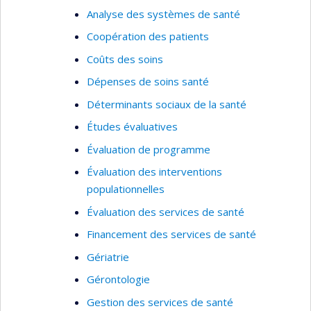
des populations migrantes mal desservies, au
Analyse des systèmes de santé
Key words of research:
Public health, evaluation
Canada et en Europe. Je mobilise les approches
of services, best practices implementation,
Coopération des patients
participatives et centrées sur les besoins des
needs assessment, service utilization, healthcare
Coûts des soins
usagers dans mes recherches.
system analysis, performance indicators, and
Dépenses de soins santé
patient outcomes
Déterminants sociaux de la santé
Études évaluatives
Évaluation de programme
Évaluation des interventions
populationnelles
Évaluation des services de santé
Financement des services de santé
Gériatrie
Gérontologie
Gestion des services de santé