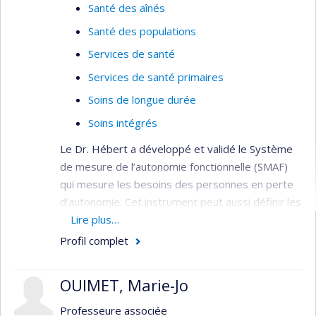
Santé des aînés
Santé des populations
Services de santé
Services de santé primaires
Soins de longue durée
Soins intégrés
Le Dr. Hébert a développé et validé le Système
de mesure de l’autonomie fonctionnelle (SMAF)
qui mesure les besoins des personnes en perte
d’autonomie. Cet instrument peut aussi définir les
ressources requises pour ces personnes dans le
Lire plus…
cadre de la gestion du système sociosanitaire.
Profil complet
Ses travaux visent à décrire les trajectoires
empruntées par les personnes âgées lors de la
OUIMET, Marie-Jo
perte d’autonomie. Il s’intéresse aux coûts de la
perte d’autonomie et des services qu’elle met en
Professeure associée