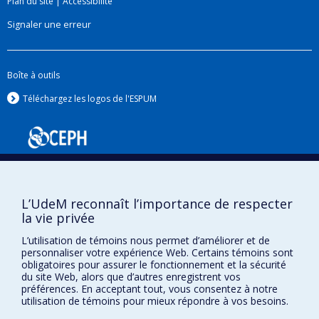
Plan du site
|
Accessibilité
Signaler une erreur
Boîte à outils
Téléchargez les logos de l'ESPUM
L’UdeM reconnaît l’importance de respecter
la vie privée
L’utilisation de témoins nous permet d’améliorer et de
Confidentialité
personnaliser votre expérience Web. Certains témoins sont
Conditions d’utilisation
obligatoires pour assurer le fonctionnement et la sécurité
du site Web, alors que d’autres enregistrent vos
Paramètres des témoins
préférences. En acceptant tout, vous consentez à notre
Université de
utilisation de témoins pour mieux répondre à vos besoins.
Montréal