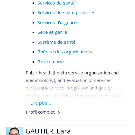
Services de santé
Services de santé primaires
Services d'urgence
Sexe et genre
Système de santé
Théorie des organisations
Toxicomanie
Public health (health service organization and
epidemiology), and evaluation of services,
particularly service integration and quality
assessment, as well as change implementation,
needs assessment, primary care services,
Lire plus…
service utilization, health systems analysis,
Profil complet
performance indicators, and patient outcomes.
Methods: quantitative (surveys, administrative
GAUTIER, Lara
databases, outcome studies), qualitative (case