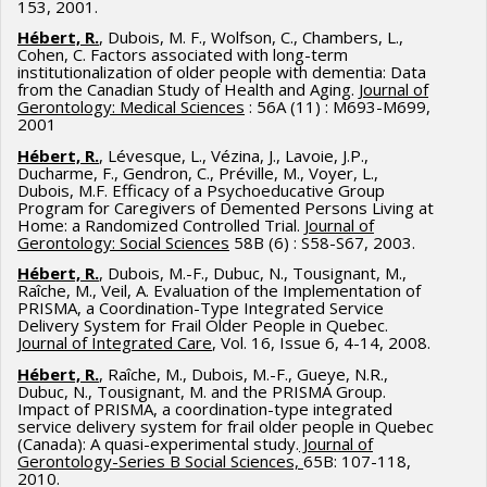
153, 2001.
Hébert, R.
, Dubois, M. F., Wolfson, C., Chambers, L.,
Cohen, C. Factors associated with long-term
institutionalization of older people with dementia: Data
from the Canadian Study of Health and Aging.
Journal of
Gerontology: Medical Sciences
: 56A (11) : M693-M699,
2001
Hébert, R.
, Lévesque, L., Vézina, J., Lavoie, J.P.,
Ducharme, F., Gendron, C., Préville, M., Voyer, L.,
Dubois, M.F. Efficacy of a Psychoeducative Group
Program for Caregivers of Demented Persons Living at
Home: a Randomized Controlled Trial.
Journal of
Gerontology: Social Sciences
58B (6) : S58-S67, 2003.
Hébert, R.
, Dubois, M.-F., Dubuc, N., Tousignant, M.,
Raîche, M., Veil, A. Evaluation of the Implementation of
PRISMA, a Coordination-Type Integrated Service
Delivery System for Frail Older People in Quebec.
Journal of Integrated Care
, Vol. 16, Issue 6, 4-14, 2008.
Hébert, R.
, Raîche, M., Dubois, M.-F., Gueye, N.R.,
Dubuc, N., Tousignant, M. and the PRISMA Group.
Impact of PRISMA, a coordination-type integrated
service delivery system for frail older people in Quebec
(Canada): A quasi-experimental study.
Journal of
Gerontology-Series B Social Sciences,
65B: 107-118,
2010.