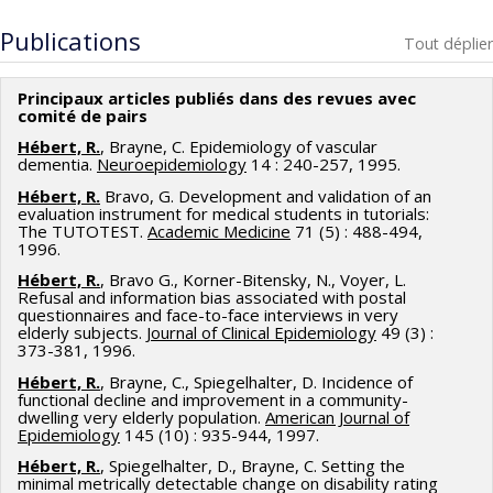
Chercheur principal :
Marie-Pascale Pomey
Programmes de subvention :
PV143493-(RCE) Réseaux de
Co-chercheurs :
Jean-François Pelletier
,
Annie Janvier
,
Publications
Tout déplier
centres d'excellence
Antoine Boivin
,
Philippe Karazivan
,
Réjean Hébert
,
Luigi
Flora
,
Nicolas Fernandez
,
Philip (Sacha) Ghadiri Djahanchah
Principaux articles publiés dans des revues avec
Sources de financement :
IRSC/Instituts de recherche en
comité de pairs
santé du Canada , Conseil québécois d'agrément ,
Hébert, R.
, Brayne, C. Epidemiology of vascular
dementia.
Neuroepidemiology
14 : 240-257, 1995.
MSSS/Ministère de la Santé et des Services sociaux ,
Hébert, R.
Bravo, G. Development and validation of an
Agrément Canada
evaluation instrument for medical students in tutorials:
Programmes de subvention :
PVXXXXXX-Stratégie de
The TUTOTEST.
Academic Medicine
71 (5) : 488-494,
1996.
recherche axée sur le patient (SRAP) , , ,
Hébert, R.
, Bravo G., Korner-Bitensky, N., Voyer, L.
Refusal and information bias associated with postal
questionnaires and face-to-face interviews in very
elderly subjects.
Journal of Clinical Epidemiology
49 (3) :
373-381, 1996.
Hébert, R.
, Brayne, C., Spiegelhalter, D. Incidence of
functional decline and improvement in a community-
dwelling very elderly population.
American Journal of
Epidemiology
145 (10) : 935-944, 1997.
Hébert, R.
, Spiegelhalter, D., Brayne, C. Setting the
minimal metrically detectable change on disability rating