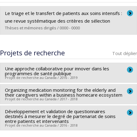
Le triage et le transfert de patients aux soins intensifs :
une revue systématique des critères de sélection
Thèses et mémoires dirigés / 0000 - 0000
Diplômé(e) :
Dahine, Joseph
Cycle :
Maîtrise
Projets de recherche
Tout déplier
Diplôme obtenu :
M. Sc.
Lien vers le document dans Papyrus
Une approche collaborative pour innover dans les
programmes de santé publique
Projet de recherche au Canada / 2016 - 2019
Organizing medication monitoring for the elderly and
Chercheur principal :
Réjean Hébert
their caregivers within a business homecare ecosystem
Co-chercheurs :
Pascale Lehoux
,
Bryn Williams-Jones
Projet de recherche au Canada / 2017 - 2018
Sources de financement :
FRQNT/Fonds de recherche du
Développement et validation de questionnaires
Chercheur principal :
Francisco-Javier Olleros
Québec - Nature et technologies (FQRNT)
destinés à mesurer le degré de partenariat de soins
Co-chercheurs :
Réjean Hébert
Programmes de subvention :
entre patients et intervenants
PVXXXXXX-(FQ) Programme
Projet de recherche au Canada / 2016 - 2018
Sources de financement :
Secrétariat Inter-Conseil et
Samuel-De Champlain (volet Recherche)
Réseaux des centres d'excellence (RCE)