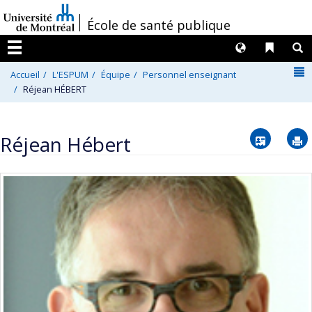
Passer
/
École de santé publique
au
contenu
Langues
Liens 
R
Menu
N
Accueil
L'ESPUM
Équipe
Personnel enseignant
Réjean HÉBERT
Vcard
Réjean Hébert