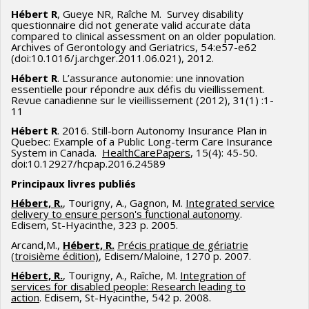
Hébert R
, Gueye NR, Raîche M. Survey disability
questionnaire did not generate valid accurate data
compared to clinical assessment on an older population.
Archives of Gerontology and Geriatrics, 54:e57-e62
(doi:10.1016/j.archger.2011.06.021), 2012.
Hébert R
. L’assurance autonomie: une innovation
essentielle pour répondre aux défis du vieillissement.
Revue canadienne sur le vieillissement (2012), 31(1) :1-
11
Hébert R
. 2016. Still-born Autonomy Insurance Plan in
Quebec: Example of a Public Long-term Care Insurance
System in Canada.
HealthCarePapers
, 15(4): 45-50.
doi:10.12927/hcpap.2016.24589
Principaux livres publiés
Hébert, R.
, Tourigny, A., Gagnon, M.
Integrated service
delivery to ensure person's functional autonomy
.
Edisem, St-Hyacinthe, 323 p. 2005.
Arcand,M.,
Hébert, R.
Précis pratique de gériatrie
(troisième édition)
, Edisem/Maloine, 1270 p. 2007.
Hébert, R.
, Tourigny, A., Raîche, M.
Integration of
services for disabled people: Research leading to
action
. Edisem, St-Hyacinthe, 542 p. 2008.