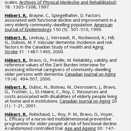
scales.
Archives of Physical Medecine and Rehabilitation
78 : 1305-1308, 1997.
Hébert, R.
, Brayne, C., Spiegelhalter, D. Factors
associated with functional decline and improvement in a
very elderly community-dwelling population.
American
Journal of Epidemiology
150 (5) : 501-510, 1999.
Hébert, R.
, Lindsay, J., Verreault, R., Rockwood, K., Hill,
G., Dubois, M. F. Vascular dementia: Incidence and risk
factors in the Canadian Study of Health and Aging.
Stroke
31 : 1487-1493, 2000.
Hébert, R.
, Bravo, G., Préville, M. Reliability, validity and
reference values of the Zarit Burden Interview for
assessing informal caregivers of community-dwelling
older persons with dementia.
Canadian Journal on Aging
19 (4) : 494-507, 2000.
Hébert, R.
, Dubuc, N., Buteau, M., Desrosiers, J., Bravo,
G., Trottier, L., St-Hilaire, C., Roy, C. Resources and
costs associated with disabilities of elderly people living
at home and in institutions.
Canadian Journal on Aging
20
(1) : 1-21, 2001.
Hébert, R.
, Robichaud, L., Roy, P. M., Bravo, G., Voyer,
L. Efficacy of a nurse-led multidimensional preventive
programme for older people at risk of functional decline.
A randomized controlled trial.
Age and Ageing
30 : 147-