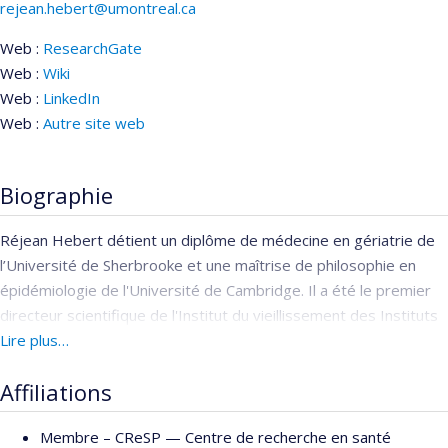
rejean.hebert@umontreal.ca
Web :
ResearchGate
Web :
Wiki
Web :
LinkedIn
Web :
Autre site web
Biographie
Réjean Hebert détient un diplôme de médecine en gériatrie de
l’Université de Sherbrooke et une maîtrise de philosophie en
épidémiologie de l'Université de Cambridge. Il a été le premier
directeur scientifique de l'Institut du vieillissement des Instituts
de recherche en santé du Canada, après avoir créé le Centre de
Lire plus…
recherche sur le vieillissement de l'Institut universitaire de
Affiliations
gériatrie de Sherbrooke, dont il a tenu les rênes jusqu'en 2001. Il
a occupé le poste de doyen de la Faculté de médecine et des
Membre –
CReSP — Centre de recherche en santé
sciences de la santé de l’Université de Sherbrooke de janvier