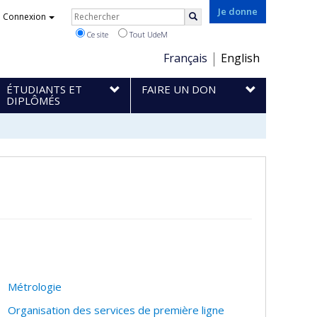
Rechercher
Je donne
Connexion
Rechercher
Ce site
Tout UdeM
Choix
Français
English
de
ÉTUDIANTS ET
FAIRE UN DON
la
DIPLÔMÉS
langue
Métrologie
Organisation des services de première ligne