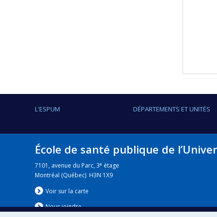
L'ESPUM
DÉPARTEMENTS ET UNITÉS
École de santé publique de l’Unive
e
7101, avenue du Parc, 3
étage
Montréal (Québec) H3N 1X9
Voir sur la carte
Nous jo
i
ndre