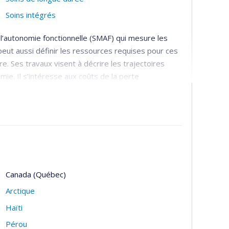
Soins intégrés
l’autonomie fonctionnelle (SMAF) qui mesure les
ut aussi définir les ressources requises pour ces
. Ses travaux visent à décrire les trajectoires
e. Il s’intéresse aux coûts de la perte
égration des services de maintien de l’autonomie)
 services basé sur la coordination des
x services, un gestionnaire de cas pour l’évaluation
sé, un outil unique d’évaluation et un système
Canada (Québec)
ns de longue durée, particulièrement le soutien à
Arctique
echerche vers l’organisation des services et des
Haïti
Pérou