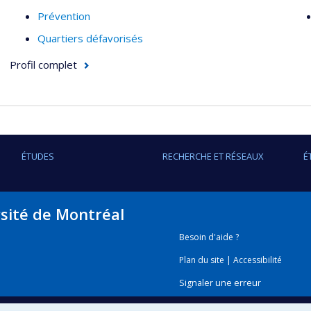
Prévention
Quartiers défavorisés
Profil complet
ÉTUDES
RECHERCHE ET RÉSEAUX
É
rsité de Montréal
Besoin d'aide ?
Plan du site
|
Accessibilité
Signaler une erreur