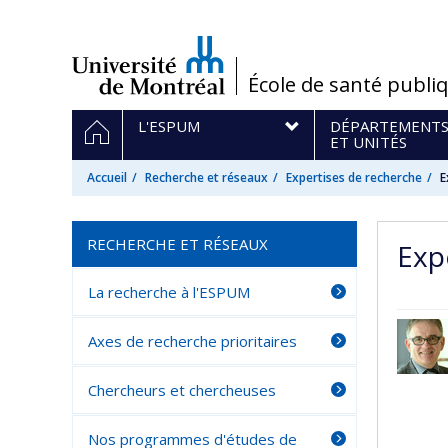
Passer
au
contenu
/
École de santé publi
Navigation
ACCUEIL
L'ESPUM
DÉPARTEMENT
principale
ET UNITÉS
Accueil
Recherche et réseaux
Expertises de recherche
E
RECHERCHE ET RÉSEAUX
Expe
La recherche à l'ESPUM
Axes de recherche prioritaires
Chercheurs et chercheuses
Nos programmes d'études de