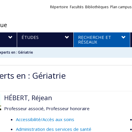
Liens
Répertoire
Facultés
Bibliothèques
Plan campus
externes
que
S
ÉTUDES
RECHERCHE ET
RÉSEAUX
xperts en : Gériatrie
rts en : Gériatrie
HÉBERT, Réjean
Professeur associé, Professeur honoraire
Accessibilité/Accès aux soins
Administration des services de santé