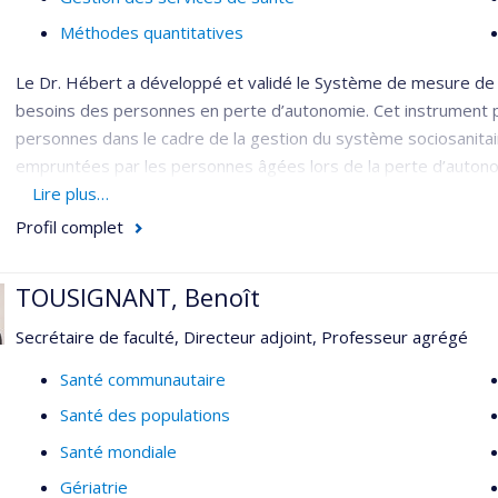
Méthodes quantitatives
Le Dr. Hébert a développé et validé le Système de mesure de 
besoins des personnes en perte d’autonomie. Cet instrument pe
personnes dans le cadre de la gestion du système sociosanitaire
empruntées par les personnes âgées lors de la perte d’autonomi
d’autonomie et des services qu’elle met en œuvre.
Lire plus…
Profil complet
Il a dirigé le groupe PRISMA (Programme de recherche sur l’int
qui a développé et testé un modèle novateur d’intégration des
organisations au niveau local, un guichet unique pour l’accès au
TOUSIGNANT, Benoît
des personnes et l’élaboration d’un plan de services individuali
Secrétaire de faculté, Directeur adjoint, Professeur agrégé
d’information partageable.
Santé communautaire
Il travaille actuellement au financement et à la gestion des soi
Santé des populations
domicile. Il se préoccupe du transfert de connaissances de la r
politiques publiques.
Santé mondiale
Gériatrie