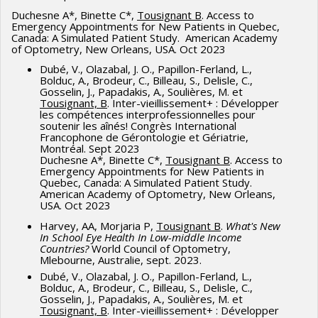
Philibert A,
Tousignant B
, Fillion M, Da Silva J, Mergler
Duchesne A*, Binette C*,
Tousignant B
. Access to
Emergency Appointments for New Patients in Quebec,
D. Characterizing visual field loss from past mercury
Canada: A Simulated Patient Study. American Academy
exposure in an Indigenous riverine community (Grassy
of Optometry, New Orleans, USA. Oct 2023
Narrows First Nation, Canada): a cluster-based
Dubé, V., Olazabal, J. O., Papillon-Ferland, L.,
approach. Environ Health. 2024 Oct 7;23(1):81. doi:
Bolduc, A., Brodeur, C., Billeau, S., Delisle, C.,
Gosselin, J., Papadakis, A., Soulières, M. et
10.1186/s12940-024-01119-6. PMID: 39375679;
Tousignant, B
. Inter-vieillissement+ : Développer
les compétences interprofessionnelles pour
PMCID: PMC11457346.
soutenir les aînés! Congrès International
Francophone de Gérontologie et Gériatrie,
Harvey, AA*., Morjaria, P. &
Tousignant, B
. Harvey AA,
Montréal. Sept 2023
Morjaria P, Tousignant B. Priorities in school eye
Duchesne A*, Binette C*,
Tousignant B
. Access to
Emergency Appointments for New Patients in
health in low and middle-income countries a scoping
Quebec, Canada: A Simulated Patient Study.
review. Eye (Lond). 2024 Apr 2. doi: 10.1038/s41433-
American Academy of Optometry, New Orleans,
USA. Oct 2023
024-03032-1. Epub ahead of print. PMID: 38565599.
Harvey, AA, Morjaria P,
Tousignant B
.
What's New
Blais N,
Tousignant B
, Hanssens JM. Comprehensive
In School Eye Health In Low-middle Income
Countries?
World Council of Optometry,
Primary Eye Care: A Comparison Between an In-
Mlebourne, Australie, sept. 2023.
Person Eye Exam and a Tele-Eye Care Exam. Clin
Dubé, V., Olazabal, J. O., Papillon-Ferland, L.,
Optom (Auckl). 2024 Jan 5;16:17-30. doi:
Bolduc, A., Brodeur, C., Billeau, S., Delisle, C.,
Gosselin, J., Papadakis, A., Soulières, M. et
10.2147/OPTO.S436659. PMID: 38197048; PMCID:
Tousignant, B
. Inter-vieillissement+ : Développer