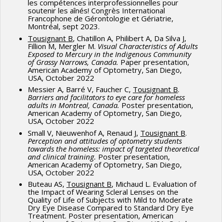
PMC10775700.
les compétences interprofessionnelles pour
soutenir les aînés! Congrès International
Francophone de Gérontologie et Gériatrie,
Samuels, I., Hamm, L.M., Silva, J.C.,
Tousignant B
.,
Montréal, sept 2023.
Furtado J, Goodman L, Watene R, Adams J, Ramke,
Tousignant B
, Chatillon A, Philibert A, Da Silva J,
Harwood M. Use of the CONSIDER statement by eye
Fillion M, Mergler M.
Visual Characteristics of Adults
Exposed to Mercury in the Indigenous Community
health researchers when conducting and reporting
of Grassy Narrows, Canada.
Paper presentation,
research involving Indigenous peoples: an online
American Academy of Optometry, San Diego,
USA, October 2022
survey. Eye (2024). https://doi.org/10.1038/s41433-
Messier A, Barré V, Faucher C,
Tousignant B
.
023-02881-6
Barriers and facilitators to eye care for homeless
adults in Montreal, Canada.
Poster presentation,
Dougnon A*, Tounkara FK, Guirou N, Bakayoko S,
American Academy of Optometry, San Diego,
USA, October 2022
Maiga, Traore L, Traore J,
Tousignant B
, Kayentao K,
Small V, Nieuwenhof A, Renaud J,
Tousignant B
.
Resnikoff S.Fréquence des Erreurs de Réfraction en
Perception and attitudes of optometry students
Afrique Subsaharienne Francophone: Revue
towards the homeless: impact of targeted theoretical
and clinical training.
Poster presentation,
Systématique et Méta-analyse de 1970 – 2020.
American Academy of Optometry, San Diego,
Health Research in Africa. (2024).
USA, October 2022
Buteau AS,
Tousignant B
, Michaud L. Evaluation of
2023
the Impact of Wearing Scleral Lenses on the
Quality of Life of Subjects with Mild to Moderate
Dry Eye Disease Compared to Standard Dry Eye
Tousignant, B.
, Chatillon, A., Philibert, A., Da Silva, J.,
Treatment. Poster presentation, American
Fillion, M., & Mergler, D. (2023).
Visual Characteristics of