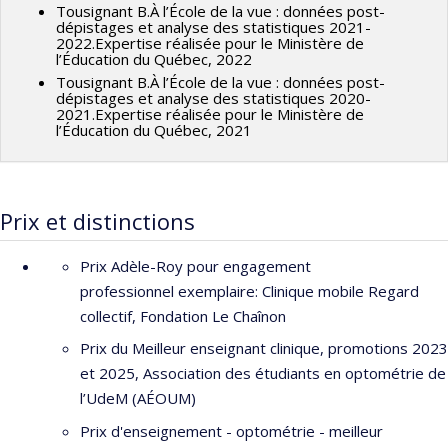
Tousignant B.À l’École de la vue : données post-
G.
State of the eye health system in the Pacific: is
dépistages et analyse des statistiques 2021-
2022.Expertise réalisée pour le Ministère de
medical technology available and used by mid-level eye
l’Éducation du Québec, 2022
care workers?
Rural and Remote
Tousignant B.À l’École de la vue : données post-
Health 2020; 20: 5109.
dépistages et analyse des statistiques 2020-
2021.Expertise réalisée pour le Ministère de
l’Éducation du Québec, 2021
Tousignant B
, Garceau MC, Bouffard-Saint-Pierre N,
Bellemare MM, Hanssens JM.
Comparing the Netra
smartphone refractor to subjective refraction
. Clin Exp
Optom. 2019 Nov 26. doi: 10.1111/cxo.13003.
Prix et distinctions
Delpero WT, Robinson BE, Gardiner JA, Nasmith L,
Prix Adèle-Roy pour engagement
Rowan-Legg A,
Tousignant B
.
Evidence-based clinical
professionnel exemplaire: Clinique mobile Regard
practice guidelines for the periodic eye examination in
collectif, Fondation Le Chaînon
children aged 0–5 years in Canada.
Can J Ophthalmol.
2019 Dec;54(6):751-759.Co-published in Can J of
Prix du Meilleur enseignant clinique, promotions 2023
Optom; 2019 Dec;81(4)
et 2025, Association des étudiants en optométrie de
l’UdeM (AÉOUM)
Hudson C, Leong D, Loewen E, MacDonald D,
Prix d'enseignement - optométrie - meilleur
Mandadakis K, Smit H,
Tousignant B
.
Clinical Practice