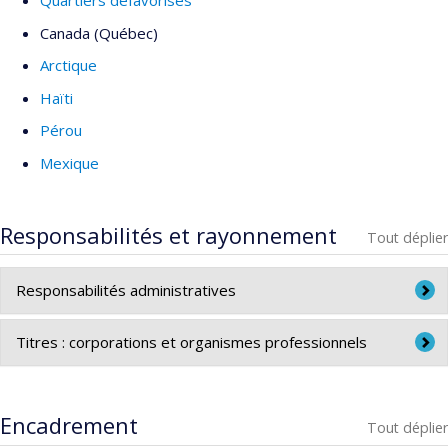
Quartiers défavorisés
Canada (Québec)
Arctique
Haïti
Pérou
Mexique
Responsabilités et rayonnement
Tout déplier
Responsabilités administratives
- Responsable de programme, programme d'actualisation
Titres : corporations et organismes professionnels
en optométrie (1-655-1-8)
- Ordre des optométristes du Québec
- Directeur, certificat de 2e cycle de Résidence, option
Encadrement
optométrie communautaire (2-655-1-2)
Tout déplier
- Association des optométristes du Québec