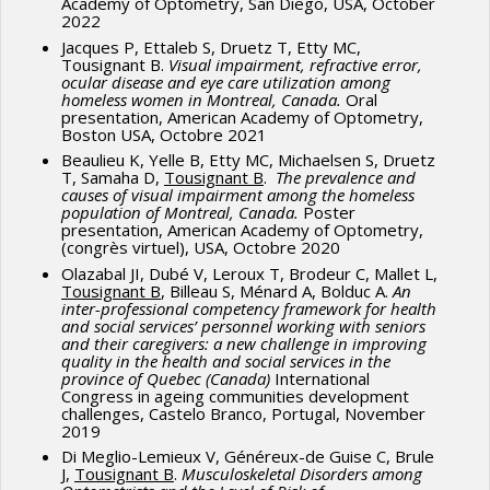
Academy of Optometry, San Diego, USA, October
2022
Adults with Long-Standing History of Dietary Exposure to
Jacques P, Ettaleb S, Druetz T, Etty MC,
Mercury in Grassy Narrows First Nation,
Tousignant B.
Visual impairment, refractive error,
Canada.
International journal of environmental
ocular disease and eye care utilization among
homeless women in Montreal, Canada.
Oral
research and public health,
20
(6), 4827.
presentation, American Academy of Optometry,
https://doi.org/10.3390/ijerph20064827
Boston USA, Octobre 2021
Beaulieu K, Yelle B, Etty MC, Michaelsen S, Druetz
Etty, M. C., Michaelsen, S., Yelle, B., Beaulieu, K.,
T, Samaha D,
Tousignant B
.
The prevalence and
causes of visual impairment among the homeless
Jacques, P., Ettaleb, S., Samaha, D.,
Tousignant, B.
, &
population of Montreal, Canada.
Poster
Druetz, T. (2023).
The sociodemographic characteristics
presentation, American Academy of Optometry,
(congrès virtuel), USA, Octobre 2020
and social determinants of visual impairment in a
Olazabal JI, Dubé V, Leroux T, Brodeur C, Mallet L,
homeless population in the Montreal area
. Canadian
Tousignant B
, Billeau S, Ménard A, Bolduc A.
An
inter-professional competency framework for health
journal of public health = Revue canadienne de sante
and social services’ personnel working with seniors
publique,
114
(1), 113–124.
and their caregivers: a new challenge in improving
quality in the health and social services in the
https://doi.org/10.17269/s41997-022-00676-y
province of Quebec (Canada)
International
Congress in ageing communities development
2022
challenges, Castelo Branco, Portugal, November
2019
Dougnon A, Guirou N, Bakayoko S, Tounkara FK, Maiga
Di Meglio-Lemieux V, Généreux-de Guise C, Brule
J,
Tousignant B
.
Musculoskeletal Disorders among
S, Solo M, Melançon C, Traore L,
Tousignant B
,