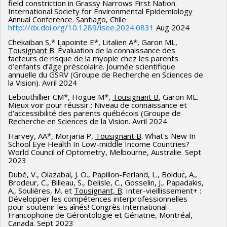
field constriction in Grassy Narrows First Nation.
International Society for Environmental Epidemiology
·
Tousignant, B
. Training eye care workers globally:
Annual Conference. Santiago, Chile
http://dx.doi.org/10.1289/isee.2024.0831
Aug 2024
contributions from University of Montreal. Optometric
Chekaiban S,* Lapointe E*, Litalien A*, Garon ML,
Education 50 (3) 26-29June 2025.
Tousignant B
. Évaluation de la connaissance des
https://journal.opted.org/article/training-eyecare-workers-
facteurs de risque de la myopie chez les parents
d’enfants d’âge préscolaire. Journée scientifique
globally-contributions-from-the-university-of-montreal/
annuelle du GSRV (Groupe de Recherche en Sciences de
la Vision). Avril 2024
Tousignant B
, Binette C*, & Duchesne A*. (2025).
Lebouthillier CM*, Hogue M*,
Tousignant B
, Garon ML.
Accessing emergency eye care by therapeutically
Mieux voir pour réussir : Niveau de connaissance et
qualified optometrists: a simulated-patient study in
d'accessibilité des parents québécois (Groupe de
Recherche en Sciences de la Vision. Avril 2024
Quebec, Canada. Clinical & experimental optometry,
Harvey, AA*, Morjaria P,
Tousignant B
. What's New In
1–8. Advance online publication.
School Eye Health In Low-middle Income Countries?
https://doi.org/10.1080/08164622.2025.2486662
World Council of Optometry, Melbourne, Australie. Sept
2023
Messier, A*, Barré, V*, Faucher, C,
Tousignant B
.
Dubé, V., Olazabal, J. O., Papillon-Ferland, L., Bolduc, A.,
(2025). Barriers and facilitators to eye care among
Brodeur, C., Billeau, S., Delisle, C., Gosselin, J., Papadakis,
A., Soulières, M. et
Tousignant, B
. Inter-vieillissement+ :
homeless adults in Montreal, Canada. Canadian Journal
Développer les compétences interprofessionnelles
of Optometry, 87(1), 7–31.
pour soutenir les aînés! Congrès International
Francophone de Gérontologie et Gériatrie, Montréal,
https://doi.org/10.15353/cjo.v87i1.6052
Canada. Sept 2023