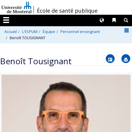
Passer
/
École de santé publique
au
contenu
Langues
Liens 
R
Menu
N
Accueil
L'ESPUM
Équipe
Personnel enseignant
Benoît TOUSIGNANT
Vcard
Benoît Tousignant