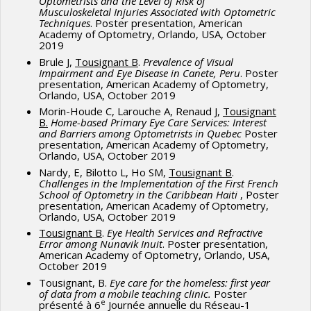
Optometrists and the Level of Risk of
Kayentao K.
Situation Analysis of Uncorrected Refractive
Musculoskeletal Injuries Associated with Optometric
Techniques
. Poster presentation, American
Errors in Sub-Saharan Francophone African Countries.
J
Academy of Optometry, Orlando, USA, October
Opthalmol Res 2022; 5 (1): 48-65
2019
DOI:10.26502/fjor.2644-00240058
Brule J,
Tousignant B
.
Prevalence of Visual
Impairment and Eye Disease in Canete, Peru
. Poster
Goodman, L., Black, J.,
Tousignant, B.,
Keay, L., Misra,
presentation, American Academy of Optometry,
Orlando, USA, October 2019
S., Woodburn, S., Ramke, J.
Primary eye health services
Morin-Houde C, Larouche A, Renaud J,
Tousignant
for older adults as a component of universal health
B.
Home-based Primary Eye Care Services: Interest
and Barriers among Optometrists in Quebec
Poster
coverage: A scoping review of evidence from high income
presentation, American Academy of Optometry,
countries? A scoping review.
The Lancet Regional
Orlando, USA, October 2019
Health West Pac. 2022; 00 100560
Nardy, E, Bilotto L, Ho SM,
Tousignant B
.
Challenges in the Implementation of the First French
https://doi.org/10.1016/j.lanwpc.2022.100560
School of Optometry in the Caribbean Haiti
, Poster
presentation, American Academy of Optometry,
Ramke, J., Evans, J. R., Habtamu, E., Mwangi, N., Silva, J.
Orlando, USA, October 2019
C., Swenor, B. K., Congdon, N., Faal, H. B., Foster, A.,
Tousignant B
.
Eye Health Services and Refractive
Error among Nunavik Inuit
. Poster presentation,
Friedman, D. S., Gichuhi, S., Jonas, J. B., Khaw, P. T.,
American Academy of Optometry, Orlando, USA,
Kyari, F., Murthy, G. V. S., Wang, N., Wong, T. Y.,
October 2019
Wormald, R., Yusufu, M., Taylor, H.,
Tousignant B.
, …
Tousignant, B.
Eye care for the homeless: first year
of data from a mobile teaching clinic.
Poster
Grand Challenges in Global Eye Health study group
e
présenté à 6
Journée annuelle du Réseau-1