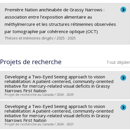
- Responsable de trois modules cliniques (Clinique
- Association canadienne des optométristes
Première Nation anichinabée de Grassy Narrows :
universitaire de la vision): Regard collectif, optométrie
- American Academy of Optometry
association entre l’exposition alimentaire au
gériatrique, clinique communautaire interne
méthylmercure et les structures rétiniennes observées
- Professeur coordonateur, Comité de pairs-aidants en
par tomographie par cohérence optique (OCT)
optométrie de l'UdeM (PAOUM)
Thèses et mémoires dirigés / 2025 - 2025
- Membre de nombreux comités à l'ÉOUM
Diplômé(e) :
Small, Véronique
Cycle :
Maîtrise
Projets de recherche
Tout déplier
Diplôme obtenu :
M. Sc.
Lien vers le document dans Papyrus
Developing a Two-Eyed Seeing approach to vision
rehabilitation: A patient-centered, community-oriented
initiative for mercury-related visual deficits in Grassy
Narrows First Nation
Projet de recherche au Canada / 2024 - 2029
Developing a Two-Eyed Seeing approach to vision
Chercheur principal :
Joe Nemargut
rehabilitation: A patient-centered, community-oriented
Co-chercheurs :
Benoît Tousignant
,
Donna Mergler
,
Myriam
initiative for mercury-related visual deficits in Grassy
Narrows First Nation
Fillion
,
Aline Philibert
Projet de recherche au Canada / 2024 - 2027
Sources de financement :
IRSC/Instituts de recherche en