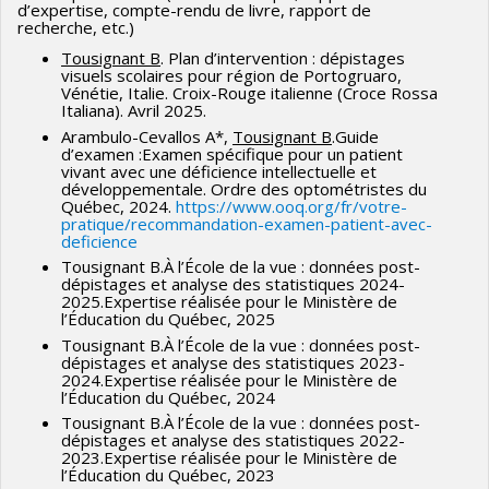
d’expertise, compte-rendu de livre, rapport de
and eye care services utilisation among Nunavik Inuit in
recherche, etc.)
Northern Canada
, Clinical and Experimental Optometry
Tousignant B
. Plan d’intervention : dépistages
visuels scolaires pour région de Portogruaro,
2021, DOI: 10.1080/08164622.2021.1993057
Vénétie, Italie. Croix-Rouge italienne (Croce Rossa
Italiana). Avril 2025.
Tousignant B
, Brûlé J.
Prévalence
de pathologie oculaire
Arambulo-Cevallos A*,
Tousignant B
.Guide
et de déficience visuelle à Saint-Louis, Sénégal.
Med
d’examen :Examen spécifique pour un patient
vivant avec une déficience intellectuelle et
Sante Trop. 2021 (accepté 14 juin 2021)
développementale. Ordre des optométristes du
Québec, 2024.
https://www.ooq.org/fr/votre-
Tousignant, B
., Coulibaly, D., Brûlé, J., & Gresset, J.
pratique/recommandation-examen-patient-avec-
(2021). Corps étrangers oculaires : évolution des rôles
deficience
Tousignant B.À l’École de la vue : données post-
professionnels et des coûts pour le régime de santé
dépistages et analyse des statistiques 2024-
public du Québec. Canadian Journal of
2025.Expertise réalisée pour le Ministère de
l’Éducation du Québec, 2025
Optometry, 83(2), 17-24.
Tousignant B.À l’École de la vue : données post-
https://doi.org/10.15353/cjo.v83i2.4026
dépistages et analyse des statistiques 2023-
2024.Expertise réalisée pour le Ministère de
Proulx V,
Tousignant B
. Drugs of abuse and ocular
l’Éducation du Québec, 2024
effects. Clin Exp Optom. 2021 Mar 15:1-12. doi:
Tousignant B.À l’École de la vue : données post-
dépistages et analyse des statistiques 2022-
10.1080/08164622.2021.1878852. PMID: 33722158.
2023.Expertise réalisée pour le Ministère de
l’Éducation du Québec, 2023
Tousignant B
, Pearce MG, Brûlé J, Sikivou B, Nicholls