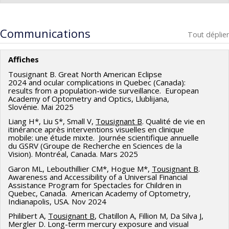
Programmes de subvention :
spécifiques des personnes affectées par une exposition à
Garon ML, Hogue M*, Lebouthillier CM*,
Tousignant
long terme au mercure. Dans le cadre de ce projet mené en
B
.Quebec’s financial assistance program for pediatric
Communications
partenariat avec la Première nation de Grassy Narrows,
Tout déplier
optical correction: a parental survey on awareness and
nous proposons d'effectuer des évaluations fonctionnelles
accessibility. Canadian Journal of Optometry (In press,
de la vision en interrogeant et en observant 80 membres
Affiches
Sept 2025)
de la communauté. Les résultats serviront à élaborer des
Tousignant B. Great North American Eclipse
2024 and ocular complications in Quebec (Canada):
outils de dépistage axés sur le patient et sur la
Publiés
results from a population-wide surveillance. European
communauté, qui répondront aux besoins des membres de
Academy of Optometry and Optics, Llublijana,
· Small V*, Nieuwenhof A, Renaud J,
Tousignant B.
(mai
Slovénie. Mai 2025
la communauté et leur permettront d'améliorer leur
2024) Perception des étudiants en optométrie face aux
capacité à accomplir les tâches de la vie quotidienne. Le
Liang H*, Liu S*, Small V,
Tousignant B
. Qualité de vie en
itinérance après interventions visuelles en clinique
personnes en situation d’itinérance : retombées de
projet fournira des recommandations pour un modèle de
mobile: une étude mixte. Journée scientifique annuelle
formations théorique et pratique ciblées. Pédagogie
du GSRV (Groupe de Recherche en Sciences de la
prestation de services de réadaptation visuelle
Vision). Montréal, Canada. Mars 2025
médicale 26 (4). https://doi.org/10.1051/pmed/2025036
culturellement pertinent pour le futur Grassy Narrows
Garon ML, Lebouthillier CM*, Hogue M*,
Tousignant B
.
Mercury Care Home and Wellness Centre. À notre
· Small V*, Philibert A, Chatillon A, Da Silva J, Fillion M,
Awareness and Accessibility of a Universal Financial
connaissance, il s'agit du premier projet visant à élaborer un
Assistance Program for Spectacles for Children in
Mergler D,
Tousignant B
. Through the Eye: Retinal Changes
Quebec, Canada. American Academy of Optometry,
programme de réadaptation visuelle conçu pour répondre
Indianapolis, USA. Nov 2024
of Prenatal Mercury Exposure in Grassy Narrows First
aux besoins d'une population autochtone au Canada.
Nation, Canada Int J. Environ. Res. Public Health 2026, 23 (1),
Philibert A,
Tousignant B
, Chatillon A, Fillion M, Da Silva J,
Mergler D. Long-term mercury exposure and visual
https://doi.org/10.3390/ijerph23010001