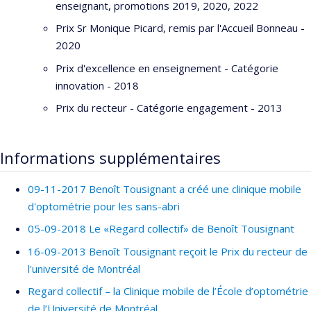
enseignant, promotions 2019, 2020, 2022
Guideline: Optometric Care of the Patient with Diabetes.
Canadian Journal of Optometry vol 79, supp 2, 2017
Prix Sr Monique Picard, remis par l'Accueil Bonneau -
2020
Tousignant, B
.
Optometric management of a third nerve
palsy in a prison setting
. Canadian Journal of Optometry
Prix d'excellence en enseignement - Catégorie
vol 79 no 3., Sept. 2017
innovation - 2018
Brûlé J,
Tousignant B
, Nicholls G, Pearce MG.
An in-
Prix du recteur - Catégorie engagement - 2013
country model of workforce support for trained mid-
level eye care workers in Papua New Guinea and Pacific
Informations supplémentaires
Islands.
New Zealand Medical Journal. 2017 Aug
11;130(1460):83-86.
09-11-2017 Benoît Tousignant a créé une clinique mobile
Tousignant B
, Brûlé J.
Prévalence de pathologie oculaire
d'optométrie pour les sans-abri
et de déficience visuelle à l'Île de la Gonâve, Haïti.
Med
05-09-2018 Le «Regard collectif» de Benoît Tousignant
Sante Trop. 2017 Aug 1;27(3):326-328.
16-09-2013 Benoît Tousignant reçoit le Prix du recteur de
Brulé J,
Tousignant B
, Marcotte S, Moreau MC.
l'université de Montréal
Smoking and the eye: what Québec teenagers know and
fear
. Clinical and Experimental Optometry, April 2017
Regard collectif – la Clinique mobile de l’École d’optométrie
de l’Université de Montréal