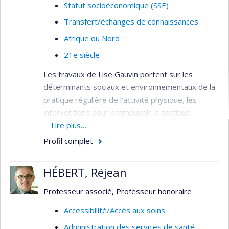
Statut socioéconomique (SSE)
Transfert/échanges de connaissances
Afrique du Nord
21e siècle
Les travaux de Lise Gauvin portent sur les
déterminants sociaux et environnementaux de la
pratique régulière de l’activité physique, les
interventions pour promouvoir la pratique
régulière de l’activité physique au niveau
Lire plus…
populationnel et les déterminants sociaux des
Profil complet
comportements alimentaires déviants.
Méthodologiquement, ses travaux empruntent
HÉBERT, Réjean
des méthodes quantitatives et épidémiologiques
novatrices incluant l’analyse multi-niveaux,
Professeur associé, Professeur honoraire
l’économétrie, l’observation sociale systématique
Accessibilité/Accès aux soins
et l’échantillonnage des expériences.
Administration des services de santé