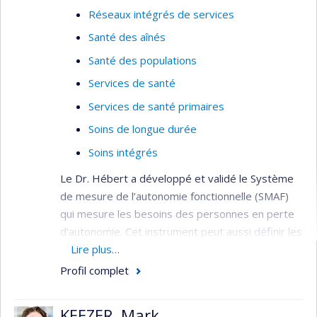
Réseaux intégrés de services
Santé des aînés
Santé des populations
Services de santé
Services de santé primaires
Soins de longue durée
Soins intégrés
Le Dr. Hébert a développé et validé le Système
de mesure de l’autonomie fonctionnelle (SMAF)
qui mesure les besoins des personnes en perte
d’autonomie. Cet instrument peut aussi définir les
ressources requises pour ces personnes dans le
Lire plus…
cadre de la gestion du système sociosanitaire.
Profil complet
Ses travaux visent à décrire les trajectoires
empruntées par les personnes âgées lors de la
KEEZER, Mark