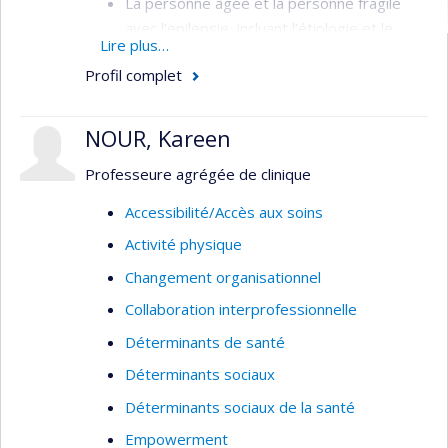
La personne âgée et la personne fragile
recherche vers l’organisation des services et des
avec l’epilepsie, incluant l’étiologie et le
politiques publiques.
Lire plus…
traitement.
Profil complet
La transition entre le milieu pédiatrique et
adulte pour les jeunes avec épilepsie.
NOUR, Kareen
La sclérose tubéreuse de Bourneville.
Professeure agrégée de clinique
Accessibilité/Accès aux soins
Activité physique
Changement organisationnel
Collaboration interprofessionnelle
Déterminants de santé
Déterminants sociaux
Déterminants sociaux de la santé
Empowerment