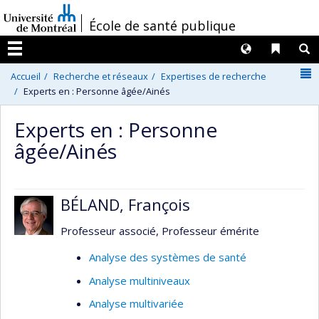
Passer
/
École de santé publique
au
contenu
Langues
Liens 
R
Menu
N
Accueil
Recherche et réseaux
Expertises de recherche
Experts en : Personne âgée/Ainés
Experts en : Personne
âgée/Ainés
BÉLAND, François
Professeur associé, Professeur émérite
Analyse des systèmes de santé
Analyse multiniveaux
Analyse multivariée