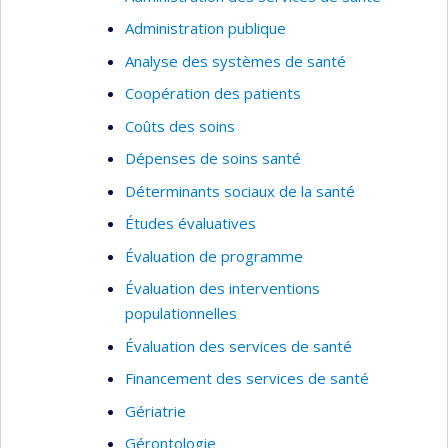
Son équipe étudie comment les différentes
Administration publique
caractéristiques des quartiers peuvent influencer
les habitudes de vie, quels aspects des
Analyse des systèmes de santé
voisinages peuvent devenir des cibles
Coopération des patients
d’interventions de santé publique et comment
Coûts des soins
ces interventions de santé publique peuvent
Dépenses de soins santé
changer les voisinages pour le mieux.
Déterminants sociaux de la santé
Études évaluatives
Évaluation de programme
Évaluation des interventions
populationnelles
Évaluation des services de santé
Financement des services de santé
Gériatrie
Gérontologie