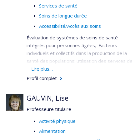
Services de santé
Soins de longue durée
Accessibilité/Accès aux soins
Évaluation de systèmes de soins de santé
intégrés pour personnes âgées; Facteurs
individuels et collectifs dans la production de la
santé des populations: utilisation des services de
santé, services aux personnes âgées,
Lire plus…
financement du système de santé, fragilité chez
Profil complet
les personnes âgées.
Il a été l’un des principaux responsables de la
GAUVIN, Lise
conception, de l’implantation et de l’évaluation du
Professeure titulaire
projet de démonstration d’un système intégré
de services pour les personnes âgées (SIPA).
Activité physique
Alimentation