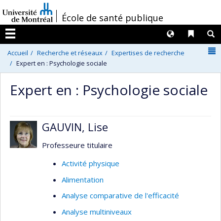
Passer
/
École de santé publique
au
contenu
Langues
Liens 
R
Menu
N
Accueil
Recherche et réseaux
Expertises de recherche
Expert en : Psychologie sociale
Expert en : Psychologie sociale
GAUVIN, Lise
Professeure titulaire
Activité physique
Alimentation
Analyse comparative de l'efficacité
Analyse multiniveaux