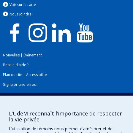
les habitudes de vie, quels aspects des
Voir sur la carte
voisinages peuvent devenir des cibles
Nous jo
i
ndre
d’interventions de santé publique et comment
ces interventions de santé publique peuvent
changer les voisinages pour le mieux.
Nouvelles
|
Événement
Besoin d'aide ?
Plan du site
|
Accessibilité
Signaler une erreur
Boîte à outils
L’UdeM reconnaît l’importance de respecter
Téléchargez les logos de l'ESPUM
la vie privée
L’utilisation de témoins nous permet d’améliorer et de