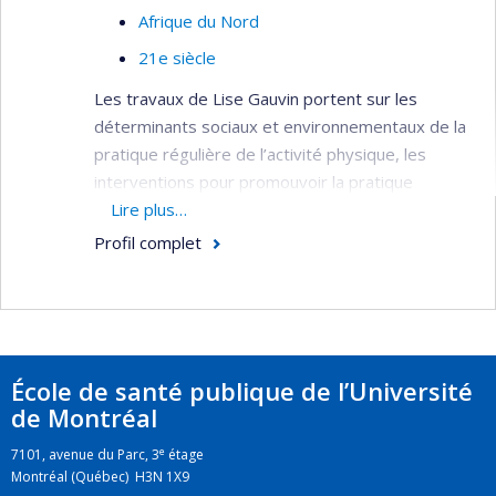
Afrique du Nord
21e siècle
Les travaux de Lise Gauvin portent sur les
déterminants sociaux et environnementaux de la
pratique régulière de l’activité physique, les
interventions pour promouvoir la pratique
régulière de l’activité physique au niveau
Lire plus…
populationnel et les déterminants sociaux des
Profil complet
comportements alimentaires déviants.
Méthodologiquement, ses travaux empruntent
des méthodes quantitatives et épidémiologiques
novatrices incluant l’analyse multi-niveaux,
l’économétrie, l’observation sociale systématique
École de santé publique de l’Université
et l’échantillonnage des expériences.
de Montréal
Son équipe étudie comment les différentes
e
7101, avenue du Parc, 3
étage
caractéristiques des quartiers peuvent influencer
Montréal (Québec) H3N 1X9