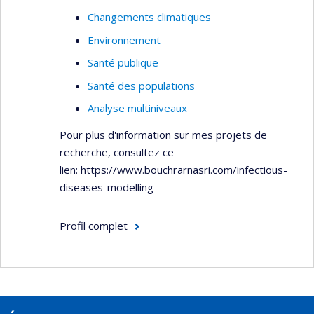
de l’exposition à des substances toxiques par la
Changements climatiques
voie cutanée. Finalement, Jérôme Lavoué
Environnement
s’intéresse au design et à l’évaluation des
Santé publique
performances des stratégies de mesure de
l’exposition en milieu de travail.
Santé des populations
Analyse multiniveaux
Pour plus d'information sur mes projets de
recherche, consultez ce
lien: https://www.bouchrarnasri.com/infectious-
diseases-modelling
Profil complet