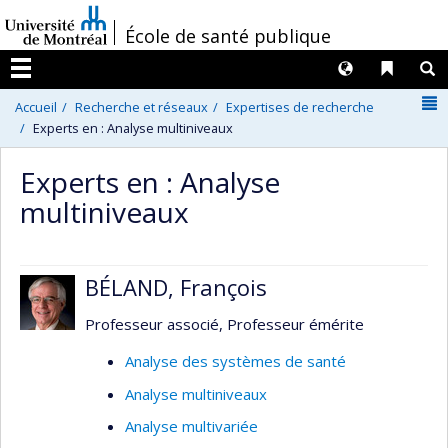
Passer
/
École de santé publique
au
contenu
Langues
Liens 
R
Menu
N
Accueil
Recherche et réseaux
Expertises de recherche
Experts en : Analyse multiniveaux
Experts en : Analyse
multiniveaux
BÉLAND, François
Professeur associé, Professeur émérite
Analyse des systèmes de santé
Analyse multiniveaux
Analyse multivariée