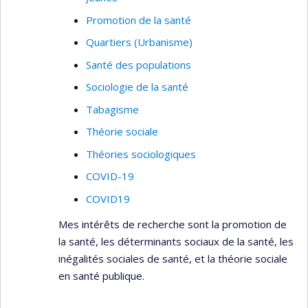
modélisations de paramètres susceptibles
d'influencer la transmission des infections
Promotion de la santé
nosocomiales et de contribuer à la formation des
Quartiers (Urbanisme)
intervenants par l'entremise du jeu sérieux
Santé des populations
(serious gaming).
Sociologie de la santé
En tant que sociologue spécialisée en relations
Tabagisme
ethniques et immigration et comme socio-
épidémiologiste, je m'intéresse particulièrement
Théorie sociale
aux déterminants sociaux de la santé. Afin de
Théories sociologiques
bien surveiller la santé des populations et les
COVID-19
inégalités sociales de la santé, il est nécessaire
COVID19
de correctement mesurer les déterminants
sociaux. Je me suis spécialisée dans le
Mes intérêts de recherche sont la promotion de
développement d'indices de défavorisation et de
la santé, les déterminants sociaux de la santé, les
vulnérabilité sur la base d'indicateurs
inégalités sociales de santé, et la théorie sociale
publiquement disponibles et ce, à très petite
en santé publique.
échelle géographique.