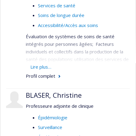
Services de santé
Soins de longue durée
Accessibilité/Accès aux soins
Évaluation de systèmes de soins de santé
intégrés pour personnes âgées; Facteurs
individuels et collectifs dans la production de la
santé des populations: utilisation des services de
santé, services aux personnes âgées,
Lire plus…
financement du système de santé, fragilité chez
Profil complet
les personnes âgées.
Il a été l’un des principaux responsables de la
BLASER, Christine
conception, de l’implantation et de l’évaluation du
Professeure adjointe de clinique
projet de démonstration d’un système intégré
de services pour les personnes âgées (SIPA).
Épidémiologie
Surveillance