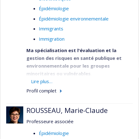
Épidémiologie
Épidémiologie environnementale
Immigrants
Immigration
Ma spécialisation est l'évaluation et la
gestion des risques en santé publique et
environnementale pour les groupes
minoritaires ou vulnérables
.
Lire plus…
Mon équipe et moi étudions les liens entre
Profil complet
l'exposition aux contaminants, l'environnement, la
nutrition et la diète. J'ai travaillé sur divers projets
de recherche concernant les mesures de santé
ROUSSEAU, Marie-Claude
de communautés autochtones. Ce travail
Professeure associée
comprend les sciences de l’exposition et l’analyse
de risque de l’exposition humaine aux
Épidémiologie