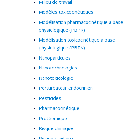
Milieu de travail
sélénium, les métaux et métalloïdes, comme le
Modèles toxicocinétiques
mercure, l’arsenic, incluant les métaux rares.
Modélisation pharmacocinétique à base
physiologique (PBPK)
Modélisation toxicocinétique à base
physiologique (PBTK)
Nanoparticules
Nanotechnologies
Nanotoxicologie
Perturbateur endocrinien
Pesticides
Pharmacocinétique
Protéomique
Risque chimique
Risque sanitaire