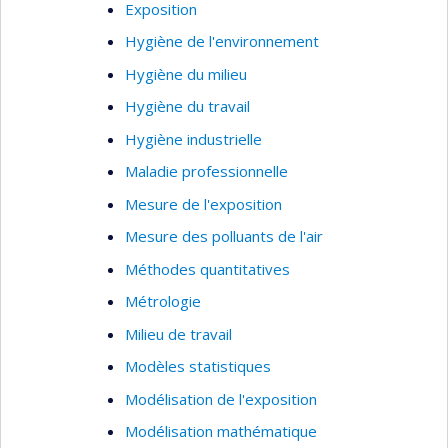
Exposition
modifiables dans l’étiologie du
cancer
Hygiène de l'environnement
Hygiène du milieu
Objectif : Étudier le rôle des habitudes de vie et
facteurs environnementaux sur le risque de
Hygiène du travail
développer un cancer, dans le but ultime
Hygiène industrielle
d’informer sur des stratégies futures de
Maladie professionnelle
prévention du cancer
Mesure de l'exposition
Thème 2: Emploie d’une
Mesure des polluants de l'air
approche épidémiologique
Méthodes quantitatives
moléculaire pour étudier la
relation entre les habitudes
Métrologie
de vie et facteurs
Milieu de travail
environnementaux, et de
l’étiologie du cancer
Modèles statistiques
Modélisation de l'exposition
Objectif : Compléter le thème #1, tout en
Modélisation mathématique
informant sur les mécanismes sous-jacents de la