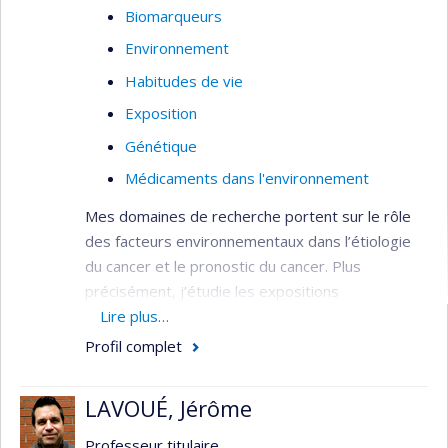
Biomarqueurs
Environnement
Habitudes de vie
Exposition
Génétique
Médicaments dans l'environnement
Mes domaines de recherche portent sur le rôle
des facteurs environnementaux dans l’étiologie
du cancer et le pronostic du cancer. Plus
précisément, j’étudie les expositions
environnementales coutumières qui peuvent être
Lire plus…
modifiées afin de prévenir l’apparition du cancer.
Profil complet
Pour ce, mes sources d’informations sont les
diètes alimentaires (amines aromatiques
LAVOUÉ, Jérôme
hétérocycliques (AHA), et hydrocarbures
aromatiques polycycliques (HAP)), les habitudes
Professeur titulaire