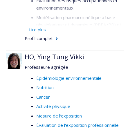
Évaluation des risques occupationnels et
environnementaux
Modélisation pharmacocinétique à base
physiologique et dynamique (PBPK/PD) et
Lire plus…
cellulaire
Profil complet
Études sur les modes d’action des
contaminants et des solvants
HO, Ying Tung Vikki
Toxicologie des nanoparticules
(nanotoxicologie et nanosécurité)
Professeure agrégée
Épidémiologie environnementale
Nutrition
Cancer
Activité physique
Mesure de l'exposition
Évaluation de l'exposition professionnelle