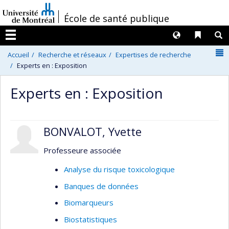
Passer
/
École de santé publique
au
contenu
Langues
Liens 
R
Menu
N
Accueil
Recherche et réseaux
Expertises de recherche
Experts en : Exposition
Experts en : Exposition
BONVALOT, Yvette
Professeure associée
Analyse du risque toxicologique
Banques de données
Biomarqueurs
Biostatistiques