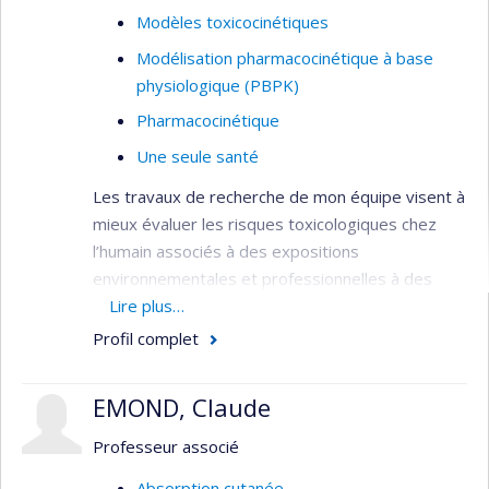
Modèles toxicocinétiques
Modélisation pharmacocinétique à base
physiologique (PBPK)
Pharmacocinétique
Une seule santé
Les travaux de recherche de mon équipe visent à
mieux évaluer les risques toxicologiques chez
l’humain associés à des expositions
environnementales et professionnelles à des
produits chimiques par l’utilisation de la
Lire plus…
biosurveillance et de la modélisation
Profil complet
toxicocinétique. Nos activités impliquent le
développement de méthodes analytiques pour la
EMOND, Claude
quantification de faibles niveaux de biomarqueurs
de l’exposition à certains polluants chimiques. Ces
Professeur associé
méthodes permettent d’étudier le
Absorption cutanée