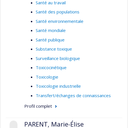
Santé au travail
performances des stratégies de mesure de
l’exposition en milieu de travail.
Santé des populations
Santé environnementale
Santé mondiale
Santé publique
Substance toxique
Surveillance biologique
Toxicocinétique
Toxicologie
Toxicologie industrielle
Transfert/échanges de connaissances
Profil complet
PARENT, Marie-Élise