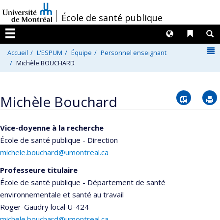
Passer
/
École de santé publique
au
contenu
Langues
Liens 
R
Menu
N
Accueil
L'ESPUM
Équipe
Personnel enseignant
Michèle BOUCHARD
Vcard
Michèle Bouchard
Vice-doyenne à la recherche
École de santé publique - Direction
michele.bouchard@umontreal.ca
Professeure titulaire
École de santé publique - Département de santé
environnementale et santé au travail
Roger-Gaudry
local U-424
michele.bouchard@umontreal.ca