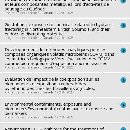
Chercheur principal :
Kevin James Wilkinson
Programmes de subvention :
et leurs composantes métalliques lors d'activités de
Co-chercheurs :
Sébastien Sauvé
,
Michèle Bouchard
,
soudage au Québec
Projet de recherche au Canada / 2020 - 2025
Nathalie Tufenkji
,
Sarah Dorner
,
Parisa A. Ariya
,
Stéphane
Bayen
,
Jonathan Verreault
,
Niladri Basu
,
C. Mulligan
,
Gestational exposure to chemicals related to hydraulic
Chercheur principal :
Michèle Bouchard
Valérie Langlois
fracturing in Northeastern British Columbia, and their
Co-chercheurs :
Naima El Majidi
,
Philippe Sarazin
endocrine disrupting potential
Sources de financement :
CRSNG/Conseil de recherches en
Projet de recherche au Canada / 2018 - 2025
Sources de financement :
IRSST/Institut de recherche
sciences naturelles et génie du Canada (CRSNG)
Robert-Sauvé en santé et en sécurité du travail
Développement de méthodes analytiques pour les
Chercheur principal :
Marc-André Verner
Programmes de subvention :
PV118026-FONCER : Prog.
Programmes de subvention :
composés organiques volatils microbiens (COVM) dans
PVXXXXXX-Programme de
Co-chercheurs :
Michèle Bouchard
,
Katherine Frohlich
,
Sami
formation orientée nouveauté, la collaboration et
les matrices biologiques: Vers l'évaluation des COMV
recherche
comme biomarqueurs d'exposition aux moisissures
Haddad
,
Maryse Bouchard
,
Delphine Bosson-Rieutort
,
l'expérience en recherche
Projet de recherche au Canada / 2019 - 2023
Cathy Vaillancourt
,
Pierre Ayotte
,
Géraldine Delbès
,
Jonathan Chevrier
Évaluation de l'impact de la coexposition sur les
,
Thomas J. Sanderson
,
Raymond Copes
,
Chercheur principal :
Sami Haddad
biomaqueurs d'exposition aux pesticides
Élyse Caron-Beaudoin
Co-chercheurs :
Michèle Bouchard
,
Genevieve Marchand
pyréthrinoïdes chez les travailleurs agricoles.
Projet de recherche au Canada / 2018 - 2023
Sources de financement :
IRSC/Instituts de recherche en
Sources de financement :
IRSST/Institut de recherche
santé du Canada
Robert-Sauvé en santé et en sécurité du travail
Environmental contaminants, exposure and
Chercheur principal :
Michèle Bouchard
Programmes de subvention :
PVXXXXXX-(PJT) Subvention
Programmes de subvention :
biomarkersEnvironmental contaminants, exposure and
PVXXXXXX-Programme de
Co-chercheurs :
Sami Haddad
,
Nolwenn Noisel
,
Naima El
biomarkers
Projet
recherche
Projet de recherche au Canada / 2018 - 2022
Majidi
Sources de financement :
IRSST/Institut de recherche
Repurposing CETP inhibitors for the treatment of
Chercheur principal :
Michèle Bouchard