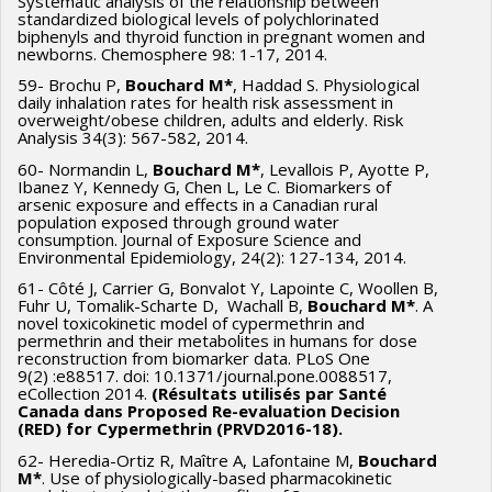
Systematic analysis of the relationship between
standardized biological levels of polychlorinated
biphenyls and thyroid function in pregnant women and
newborns. Chemosphere 98: 1-17, 2014.
59- Brochu P,
Bouchard M*
, Haddad S. Physiological
daily inhalation rates for health risk assessment in
overweight/obese children, adults and elderly. Risk
Analysis 34(3): 567-582, 2014.
60- Normandin L,
Bouchard M*
, Levallois P, Ayotte P,
Ibanez Y, Kennedy G, Chen L, Le C. Biomarkers of
arsenic exposure and effects in a Canadian rural
population exposed through ground water
consumption. Journal of Exposure Science and
Environmental Epidemiology, 24(2): 127-134, 2014.
61- Côté J, Carrier G, Bonvalot Y, Lapointe C, Woollen B,
Fuhr U, Tomalik-Scharte D, Wachall B,
Bouchard M*
. A
novel toxicokinetic model of cypermethrin and
permethrin and their metabolites in humans for dose
reconstruction from biomarker data. PLoS One
9(2) :e88517. doi: 10.1371/journal.pone.0088517,
eCollection 2014.
(Résultats utilisés par Santé
Canada dans
P
roposed
R
e
-
evaluation
D
ecision
(RED) for Cypermethrin (PRVD2016-18).
62- Heredia-Ortiz R, Maître A, Lafontaine M,
Bouchard
M*
. Use of physiologically-based pharmacokinetic