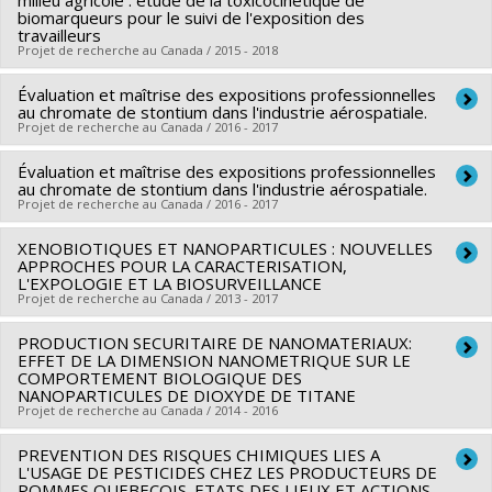
milieu agricole : étude de la toxicocinétique de
Robert-Sauvé en santé et en sécurité du travail
Sources de financement :
FCI/Fondation canadienne pour
biomarqueurs pour le suivi de l'exposition des
Programmes de subvention :
travailleurs
PVXXXXXX-Programme de
l'innovation
Projet de recherche au Canada / 2015 - 2018
recherche
Programmes de subvention :
PVXXXXXX-Fonds des leaders
Évaluation et maîtrise des expositions professionnelles
Chercheur principal :
Michèle Bouchard
au chromate de stontium dans l'industrie aérospatiale.
Sources de financement :
IRSST/Institut de recherche
Projet de recherche au Canada / 2016 - 2017
Robert-Sauvé en santé et en sécurité du travail
Évaluation et maîtrise des expositions professionnelles
Chercheur principal :
Maximilien Debia
Programmes de subvention :
au chromate de stontium dans l'industrie aérospatiale.
Co-chercheurs :
Michèle Bouchard
Projet de recherche au Canada / 2016 - 2017
Sources de financement :
Ministère Économie et Innovation ,
XENOBIOTIQUES ET NANOPARTICULES : NOUVELLES
Chercheur principal :
Maximilien Debia
MITACS Inc.
APPROCHES POUR LA CARACTERISATION,
Co-chercheurs :
Michèle Bouchard
Programmes de subvention :
L'EXPOLOGIE ET LA BIOSURVEILLANCE
PVXXXXXX-Prog. soutien rech
Projet de recherche au Canada / 2013 - 2017
(PSR v1B): Soutien à des projets rech. (Mitacs) , PVXXXXXX-
Stage Accélération Québec - MITACS
PRODUCTION SECURITAIRE DE NANOMATERIAUX:
Chercheur principal :
Kevin James Wilkinson
EFFET DE LA DIMENSION NANOMETRIQUE SUR LE
Co-chercheurs :
Michèle Bouchard
COMPORTEMENT BIOLOGIQUE DES
NANOPARTICULES DE DIOXYDE DE TITANE
Sources de financement :
FCI/Fondation canadienne pour
Projet de recherche au Canada / 2014 - 2016
l'innovation
Programmes de subvention :
PREVENTION DES RISQUES CHIMIQUES LIES A
Chercheur principal :
Michèle Bouchard
L'USAGE DE PESTICIDES CHEZ LES PRODUCTEURS DE
Co-chercheurs :
Sami Haddad
,
Maximilien Debia
POMMES QUEBECOIS. ETATS DES LIEUX ET ACTIONS