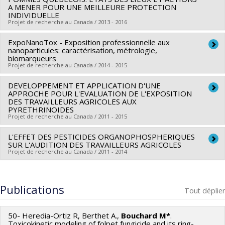
A MENER POUR UNE MEILLEURE PROTECTION
Sources de financement :
Prima Québec , Prima Québec ,
INDIVIDUELLE
Hydro-Québec , Hydro-Québec
Projet de recherche au Canada / 2013 - 2016
Programmes de subvention :
, , ,
ExpoNanoTox - Exposition professionnelle aux
Chercheur principal :
Michèle Bouchard
nanoparticules: caractérisation, métrologie,
Co-chercheurs :
Ludovic Tuduri
,
Daniele Champoux
biomarqueurs
Projet de recherche au Canada / 2014 - 2015
Sources de financement :
IRSST/Institut de recherche
Robert-Sauvé en santé et en sécurité du travail
DEVELOPPEMENT ET APPLICATION D'UNE
Chercheur principal :
Michèle Bouchard
Programmes de subvention :
APPROCHE POUR L'EVALUATION DE L'EXPOSITION
Co-chercheurs :
Julian X. Zhu
,
Karim Maghni
,
Sami Haddad
,
DES TRAVAILLEURS AGRICOLES AUX
PYRETHRINOIDES
Kevin James Wilkinson
,
Françoise Winnik
,
Maximilien Debia
,
Projet de recherche au Canada / 2011 - 2015
S Ghoshal
,
Nathalie Tufenkji
,
Gilles L'Espérance
,
Denis
Girard
L'EFFET DES PESTICIDES ORGANOPHOSPHERIQUES
,
Stéphane Hallé
Chercheur principal :
Michèle Bouchard
SUR L'AUDITION DES TRAVAILLEURS AGRICOLES
Sources de financement :
Ministère Économie et Innovation
Sources de financement :
IRSST/Institut de recherche
Projet de recherche au Canada / 2011 - 2014
Programmes de subvention :
PVXXXXXX-Prog. soutien rech
Robert-Sauvé en santé et en sécurité du travail
Chercheur principal :
Tony Leroux
(PSR v1): Soutien à des projets de recherche
Programmes de subvention :
Co-chercheurs :
Michèle Bouchard
Publications
Tout déplier
Sources de financement :
Ministère des Relations
internationales
50- Heredia-Ortiz R, Berthet A.,
Bouchard M*
.
Programmes de subvention :
Toxicokinetic modeling of folpet fungicide and its ring-