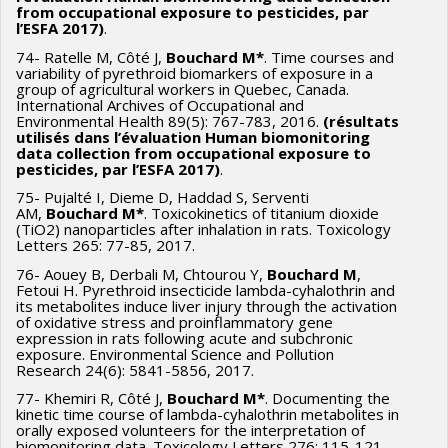
from occupational exposure to pesticides, par
l’ESFA 2017)
.
74- Ratelle M, Côté J,
Bouchard M*
. Time courses and
variability of pyrethroid biomarkers of exposure in a
group of agricultural workers in Quebec, Canada.
International Archives of Occupational and
Environmental Health 89(5): 767-783, 2016.
(résultats
utilisés dans l’évaluation Human biomonitoring
data collection from occupational exposure to
pesticides, par l’ESFA 2017)
.
75- Pujalté I, Dieme D, Haddad S, Serventi
AM,
Bouchard M*
. Toxicokinetics of titanium dioxide
(TiO2) nanoparticles after inhalation in rats. Toxicology
Letters 265: 77-85, 2017.
76- Aouey B, Derbali M, Chtourou Y,
Bouchard M
,
Fetoui H. Pyrethroid insecticide lambda-cyhalothrin and
its metabolites induce liver injury through the activation
of oxidative stress and proinflammatory gene
expression in rats following acute and subchronic
exposure. Environmental Science and Pollution
Research 24(6): 5841-5856, 2017.
77- Khemiri R, Côté J,
Bouchard M*
. Documenting the
kinetic time course of lambda-cyhalothrin metabolites in
orally exposed volunteers for the interpretation of
biomonitoring data. Toxicology Letters 276: 115-121,