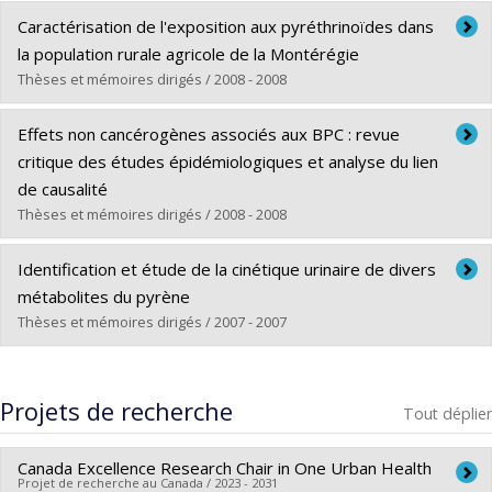
Diplômé(e) :
Fortin, Marie-Chantale
Caractérisation de l'exposition aux pyréthrinoïdes dans
Cycle :
Doctorat
la population rurale agricole de la Montérégie
Diplôme obtenu :
Ph. D.
Thèses et mémoires dirigés / 2008 - 2008
Lien vers le document dans Papyrus
Diplômé(e) :
Couture, Caroline
Effets non cancérogènes associés aux BPC : revue
Cycle :
Maîtrise
critique des études épidémiologiques et analyse du lien
Diplôme obtenu :
M. Sc.
de causalité
Lien vers le document dans Papyrus
Thèses et mémoires dirigés / 2008 - 2008
Diplômé(e) :
El Majidi, Naïma
Identification et étude de la cinétique urinaire de divers
Cycle :
Maîtrise
métabolites du pyrène
Diplôme obtenu :
M. Sc.
Thèses et mémoires dirigés / 2007 - 2007
Lien vers le document dans Papyrus
Diplômé(e) :
Ruzgyte, Asta
Cycle :
Doctorat
Projets de recherche
Tout déplier
Diplôme obtenu :
Ph. D.
Lien vers le document dans Papyrus
Canada Excellence Research Chair in One Urban Health
Projet de recherche au Canada / 2023 - 2031