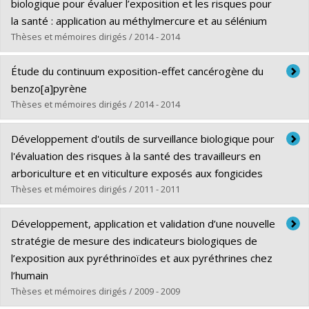
Cycle :
Doctorat
biologique pour évaluer l’exposition et les risques pour
Diplôme obtenu :
Ph. D.
la santé : application au méthylmercure et au sélénium
Lien vers le document dans Papyrus
Thèses et mémoires dirigés / 2014 - 2014
Diplômé(e) :
Noisel, Nolwenn
Étude du continuum exposition-effet cancérogène du
Cycle :
Doctorat
benzo[a]pyrène
Diplôme obtenu :
Ph. D.
Thèses et mémoires dirigés / 2014 - 2014
Lien vers le document dans Papyrus
Diplômé(e) :
Moreau, Marjory
Développement d'outils de surveillance biologique pour
Cycle :
Doctorat
l'évaluation des risques à la santé des travailleurs en
Diplôme obtenu :
Ph. D.
arboriculture et en viticulture exposés aux fongicides
Lien vers le document dans Papyrus
Thèses et mémoires dirigés / 2011 - 2011
Diplômé(e) :
Berthet, Aurélie
Développement, application et validation d’une nouvelle
Cycle :
Doctorat
stratégie de mesure des indicateurs biologiques de
Diplôme obtenu :
Ph. D.
l’exposition aux pyréthrinoïdes et aux pyréthrines chez
Lien vers le document dans Papyrus
l’humain
Thèses et mémoires dirigés / 2009 - 2009