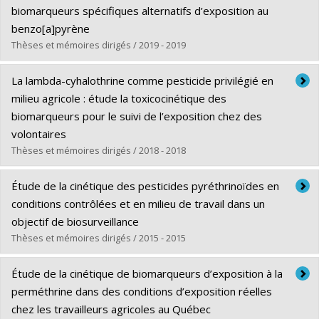
Diplôme obtenu :
M. Sc.
biomarqueurs spécifiques alternatifs d’exposition au
Lien vers le document dans Papyrus
benzo[a]pyrène
Thèses et mémoires dirigés / 2019 - 2019
Diplômé(e) :
Odenigbo, Chukwudum
La lambda-cyhalothrine comme pesticide privilégié en
Cycle :
Maîtrise
milieu agricole : étude la toxicocinétique des
Diplôme obtenu :
M. Sc.
biomarqueurs pour le suivi de l’exposition chez des
Lien vers le document dans Papyrus
volontaires
Thèses et mémoires dirigés / 2018 - 2018
Diplômé(e) :
Khemiri, Rania
Étude de la cinétique des pesticides pyréthrinoïdes en
Cycle :
Maîtrise
conditions contrôlées et en milieu de travail dans un
Diplôme obtenu :
M. Sc.
objectif de biosurveillance
Lien vers le document dans Papyrus
Thèses et mémoires dirigés / 2015 - 2015
Diplômé(e) :
Ratelle, Mylène
Étude de la cinétique de biomarqueurs d’exposition à la
Cycle :
Doctorat
perméthrine dans des conditions d’exposition réelles
Diplôme obtenu :
Ph. D.
chez les travailleurs agricoles au Québec