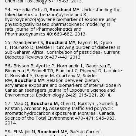
Chemical Toxicology 57: 75-83, 2013.
54- Heredia-Ortiz R,
Bouchard M*
. Understanding the
linked kinetics of benzo(a)pyrene and 3-
hydroxybenzo(a)pyrene biomarker of exposure using
physiologically-based pharmacokinetic modelling in
rats. Journal of Pharmacokinetics and
Pharmacodynamics 40: 669-682, 2013.
55- Azandjeme CS,
Bouchard M*
, Fayomi B, Djrolo
F, Houinato D, Delisle H. Growing burden of diabetes in
Sub-Saharan Africa : Contribution of pesticides? Current
Diabetes Reviews 9: 437-449, 2013.
56- Brisson B, Ayotte P, Normandin L, Gaudreau E,
Bienvenu JF, Fennell TR, Blanchet C, Phaneuf D, Lapointe
C, Bonvalot Y, Gagné M, Courteau M, Snyder
RW,
Bouchard M*
. Relation between dietary
acrylamide exposure and biomarkers of internal dose in
Canadian teenagers. Journal of Exposure Science and
Environmental Epidemiology 24(2): 215-221, 2014.
57- Miao Q,
Bouchard M
, Chen D, Burstyn I, Spinelli JJ,
Kristan J. Aronson KJ. Assessing traffic and polycyclic
aromatic hydrocarbon exposure in Montreal, Canada.
Science of the Total Environment 470–471: 945–953,
2014.
58- El Majidi N,
Bouchard M*
, Gaétan Carrier.