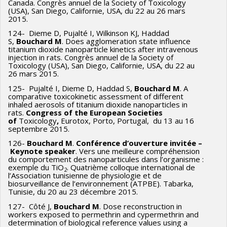
Canada. Congrès annuel de la Society of Toxicology
(USA), San Diego, Californie, USA, du 22 au 26 mars
2015.
124- Dieme D, Pujalté I, Wilkinson KJ, Haddad
S,
Bouchard M
. Does agglomeration state influence
titanium dioxide nanoparticle kinetics after intravenous
injection in rats. Congrès annuel de la Society of
Toxicology (USA), San Diego, Californie, USA, du 22 au
26 mars 2015.
125- Pujalté I, Dieme D, Haddad S,
Bouchard M
. A
comparative toxicokinetic assessment of different
inhaled aerosols of titanium dioxide nanoparticles in
rats.
Congress of the European Societies
of
Toxicology
,
Eurotox, Porto, Portugal, du 13 au 16
septembre 2015.
126-
Bouchard M
.
Conférence d’ouverture invitée –
Keynote speaker
. Vers une meilleure compréhension
du comportement des nanoparticules dans l’organisme :
exemple du TiO
. Quatrième colloque international de
2
l’Association tunisienne de physiologie et de
biosurveillance de l’environnement (ATPBE). Tabarka,
Tunisie, du 20 au 23 décembre 2015.
127- Côté J,
Bouchard M
. Dose reconstruction in
workers exposed to permethrin and cypermethrin and
determination of biological reference values using a