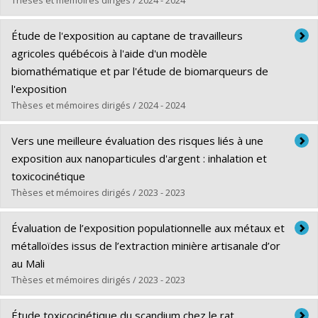
Lien vers le document dans Papyrus
Thèses et mémoires dirigés / 2024 - 2024
Diplômé(e) :
Bossou, Yélian Marc
Étude de l'exposition au captane de travailleurs
Cycle :
Doctorat
agricoles québécois à l'aide d'un modèle
Diplôme obtenu :
Ph. D.
biomathématique et par l'étude de biomarqueurs de
Lien vers le document dans Papyrus
l'exposition
Thèses et mémoires dirigés / 2024 - 2024
Diplômé(e) :
Paitier, Maëlys
Vers une meilleure évaluation des risques liés à une
Cycle :
Maîtrise
exposition aux nanoparticules d'argent : inhalation et
Diplôme obtenu :
M. Sc.
toxicocinétique
Lien vers le document dans Papyrus
Thèses et mémoires dirigés / 2023 - 2023
Diplômé(e) :
Andriamasinoro, Sandra Nirina
Évaluation de l’exposition populationnelle aux métaux et
Cycle :
Doctorat
métalloïdes issus de l’extraction minière artisanale d’or
Diplôme obtenu :
Ph. D.
au Mali
Lien vers le document dans Papyrus
Thèses et mémoires dirigés / 2023 - 2023
Diplômé(e) :
Diarra, Zeïnaba
Étude toxicocinétique du scandium chez le rat