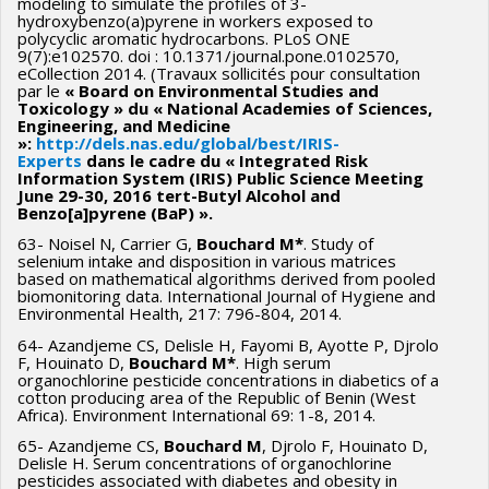
modeling to simulate the profiles of 3-
hydroxybenzo(a)pyrene in workers exposed to
polycyclic aromatic hydrocarbons. PLoS ONE
9(7):e102570. doi : 10.1371/journal.pone.0102570,
eCollection 2014. (Travaux sollicités pour consultation
par le
« Board on Environmental Studies and
Toxicology » du « National Academies of Sciences,
Engineering, and Medicine
»:
http://dels.nas.edu/global/best/IRIS-
Experts
d
ans le cadre du « Integrated Risk
Information System (IRIS) Public Science Meeting
June 29-30, 2016 tert-Butyl Alcohol and
Benzo[a]pyrene (BaP) ».
63- Noisel N, Carrier G,
Bouchard M*
. Study of
selenium intake and disposition in various matrices
based on mathematical algorithms derived from pooled
biomonitoring data. International Journal of Hygiene and
Environmental Health, 217: 796-804, 2014.
64- Azandjeme CS, Delisle H, Fayomi B, Ayotte P, Djrolo
F, Houinato D,
Bouchard M*
. High serum
organochlorine pesticide concentrations in diabetics of a
cotton producing area of the Republic of Benin (West
Africa). Environment International 69: 1-8, 2014.
65- Azandjeme CS,
Bouchard M
, Djrolo F, Houinato D,
Delisle H. Serum concentrations of organochlorine
pesticides associated with diabetes and obesity in