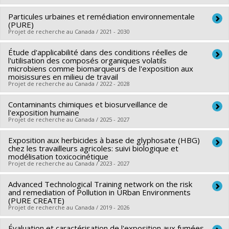
Particules urbaines et remédiation environnementale
Chercheur principal :
Evelyne de Leeuw
(PURE)
Co-chercheurs :
Louise Potvin
,
Michèle Bouchard
,
Katherine
Projet de recherche au Canada / 2021 - 2030
Frohlich
,
Yan Kestens
,
Juan Torres
,
Sébastien Lord
,
Cécile
Étude d'applicabilité dans des conditions réelles de
Sources de financement :
Université de Montréal
Aenishaenslin
,
Evelyne Brie
,
Martin Trépanier
l'utilisation des composés organiques volatils
Programmes de subvention :
PVXXXXXX-FEI sans restriction
Sources de financement :
microbiens comme biomarqueurs de l'exposition aux
SPIIE/Secrétariat des
moisissures en milieu de travail
programmes interorganismes à l’intention des
Projet de recherche au Canada / 2022 - 2028
établissements
Contaminants chimiques et biosurveillance de
Sources de financement :
IRSST/Institut de recherche
Programmes de subvention :
PVXXXXXX-Chaire d'excellence
l'exposition humaine
Robert-Sauvé en santé et en sécurité du travail
en recherche du Canada
Projet de recherche au Canada / 2025 - 2027
Programmes de subvention :
PVXXXXXX-Programme de
Exposition aux herbicides à base de glyphosate (HBG)
Chercheur principal :
Michèle Bouchard
recherche
chez les travailleurs agricoles: suivi biologique et
Co-chercheurs :
Sami Haddad
modélisation toxicocinétique
Projet de recherche au Canada / 2023 - 2027
Sources de financement :
FCI/Fondation canadienne pour
l'innovation
Advanced Technological Training network on the risk
Chercheur principal :
Michèle Bouchard
Programmes de subvention :
and remediation of Pollution in URban Environments
PVXXXXXX-Fonds des leaders
Co-chercheurs :
Sami Haddad
,
Philippe Sarazin
(PURE CREATE)
Projet de recherche au Canada / 2019 - 2026
Sources de financement :
IRSST/Institut de recherche
Robert-Sauvé en santé et en sécurité du travail
Évaluation et caractérisation de l'exposition aux fumées