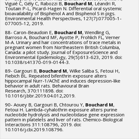
Viguié C, Gély C, Rabozzi B,
Bouchard M
, Léandri R,
Toutain P-L, Picard-Hagen N. Differential oral systemic
bioavailability of Bisphenol A and Bisphenol S in pigs.
Environmental Health Perspectives, 127(7):077005-1-
077005-12, 2019.
88- Caron-Beaudoin E,
Bouchard M
, Wendling G,
Barroso A, Bouchard MF, Ayotte P, Frohlich FL, Verner
M-A. Urinary and hair concentrations of trace metals in
pregnant women from Northeastern British Columbia,
Canada: a pilot study. Journal of ExposureScience and
Environmental Epidemiology, 29(5):613-623, 2019. doi:
10.1038/s41370-019-0144-3.
89- Gargouri B,
Bouchard M
, Wilke Saliba S, Fetoui H,
Fiebich BL. Repeated bifenthrin exposure alters
hippocampal Nurr-1/AChE and induces depression-like
behavior in adult rats. Behavioural Brain
Research, 370:111898. doi:
10.1016/j.bbr.2019.04.012,2019.
90- Aouey B, Gargouri B, Chtourou Y,
Bouchard M
,
Fetoui H. Lambda-cyhalothrin exposure alters purine
nucleotide hydrolysis and nucleotidase gene expression
pattern in platelets and liver of rats. Chemico-Biological
Interactions 311:108796, 2019. doi:
10.1016/j.cbi.2019.108796.