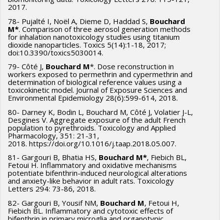
2017.
78- Pujalté I, Noël A, Dieme D, Haddad S,
Bouchard
M*
. Comparison of three aerosol generation methods
for inhalation nanotoxicology studies using titanium
dioxide nanoparticles. Toxics 5(14):1-18, 2017;
doi:10.3390/toxics5030014.
79- Côté J,
Bouchard M
*. Dose reconstruction in
workers exposed to permethrin and cypermethrin and
determination of biological reference values using a
toxicokinetic model. Journal of Exposure Sciences and
Environmental Epidemiology 28(6):599-614, 2018.
80- Darney K, Bodin L, Bouchard M, Côté J, Volatier J-L,
Desgines V. Aggregate exposure of the adult French
population to pyrethroids. Toxicology and Applied
Pharmacology, 351: 21-31,
2018. https://doi.org/10.1016/j.taap.2018.05.007.
81- Gargouri B, Bhatia HS,
Bouchard M*
, Fiebich BL,
Fetoui H. Inflammatory and oxidative mechanisms
potentiate bifenthrin-induced neurological alterations
and anxiety-like behavior in adult rats. Toxicology
Letters 294: 73-86, 2018.
82- Gargouri B, Yousif NM,
Bouchard M
, Fetoui H,
Fiebich BL. Inflammatory and cytotoxic effects of
bifenthrin in primary microglia and organotypic