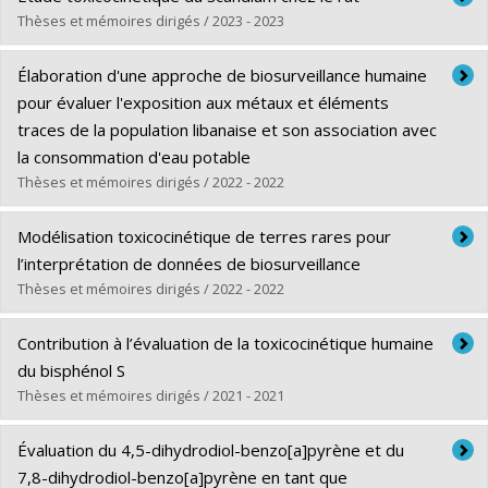
Cycle :
Maîtrise
Thèses et mémoires dirigés / 2023 - 2023
Diplôme obtenu :
M. Sc.
Diplômé(e) :
Nnomo Assene, Aristine Augustine
Lien vers le document dans Papyrus
Élaboration d'une approche de biosurveillance humaine
Cycle :
Maîtrise
pour évaluer l'exposition aux métaux et éléments
Diplôme obtenu :
M. Sc.
traces de la population libanaise et son association avec
Lien vers le document dans Papyrus
la consommation d'eau potable
Thèses et mémoires dirigés / 2022 - 2022
Diplômé(e) :
Nasser Eddine, Nessrine
Modélisation toxicocinétique de terres rares pour
Cycle :
Maîtrise
l’interprétation de données de biosurveillance
Diplôme obtenu :
M. Sc.
Thèses et mémoires dirigés / 2022 - 2022
Lien vers le document dans Papyrus
Diplômé(e) :
Desrosiers, Mathieu
Contribution à l’évaluation de la toxicocinétique humaine
Cycle :
Maîtrise
du bisphénol S
Diplôme obtenu :
M. Sc.
Thèses et mémoires dirigés / 2021 - 2021
Lien vers le document dans Papyrus
Diplômé(e) :
Khmiri, Imen
Évaluation du 4,5-dihydrodiol-benzo[a]pyrène et du
Cycle :
Maîtrise
7,8-dihydrodiol-benzo[a]pyrène en tant que