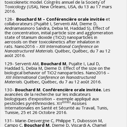
toxicokinetic model. Congrès annuel de la Society of
Toxicology (USA), New Orleans, USA, du 13 au 17 mars
2016.
128-
Bouchard M – Conférencière orale invitée
et
collaborateurs (Pujalté I, Serventi AM, Dieme D,
Andriamasinoro Sandra, Debia M, Haddad S)
.
Effect of
the concentration, initial particle size and agglomeration
state of titanium dioxide (TiO2) nanoparticles in
aerosols on their toxicokinetics after inhalation in
rats. Nano2016 –
XIII International Conference on
Nanostructured Materials
. Québec, Québec, du 7 au 12
août 2016.
129- Serventi AM,
Bouchard M
, Pujalte I, Laul D,
Haddad S, Debia M, Dieme D. Effect of the size on the
biological behavior of TiO2 nanoparticles. Nano2016 –
XIII International Conference on Nanostructured
Materials
. Québec, Québec, du 7 au 12 août 2016.
130-
Bouchard M
.
Conférencière orale invitée.
Les
avancées de la recherche sur les indicateurs
biologiques d’exposition – exemple appliqué aux
èmes
pesticides pyréthrinoïdes. XII
Assises
Internationales en Santé et Sécurité au Travail, Tunis,
Tunisie, 25 et 26 Octobre 2016.
131- Marie-Desvergne C, Philippe T, Dubosson M,
Campo C,
Bouchard M
, Dieme D, Viscardi A, Chamel