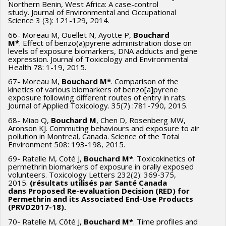
Northern Benin, West Africa: A case-control
study. Journal of Environmental and Occupational
Science 3 (3): 121-129, 2014.
66- Moreau M, Ouellet N, Ayotte P,
Bouchard
M*
. Effect of benzo(a)pyrene administration dose on
levels of exposure biomarkers, DNA adducts and gene
expression. Journal of Toxicology and Environmental
Health 78: 1-19, 2015.
67- Moreau M,
Bouchard M*
. Comparison of the
kinetics of various biomarkers of benzo[a]pyrene
exposure following different routes of entry in rats.
Journal of Applied Toxicology. 35(7) :781-790, 2015.
68- Miao Q,
Bouchard M
, Chen D, Rosenberg MW,
Aronson KJ. Commuting behaviours and exposure to air
pollution in Montreal, Canada. Science of the Total
Environment 508: 193-198, 2015.
69- Ratelle M, Coté J,
Bouchard M*
. Toxicokinetics of
permethrin biomarkers of exposure in orally exposed
volunteers. Toxicology Letters 232(2): 369-375,
2015.
(
résultats utilisés par Santé Canada
dans
P
roposed
R
e
-
evaluation
D
ecision (RED) for
Permethrin and its Associated End-Use Products
(PRVD2017-18)
.
70- Ratelle M, Côté J,
Bouchard M*
. Time profiles and