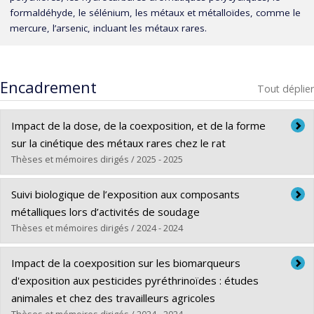
formaldéhyde, le sélénium, les métaux et métalloïdes, comme le
mercure, l’arsenic, incluant les métaux rares.
Encadrement
Tout déplier
Impact de la dose, de la coexposition, et de la forme
sur la cinétique des métaux rares chez le rat
Thèses et mémoires dirigés / 2025 - 2025
Diplômé(e) :
Jomaa, Malek
Suivi biologique de l’exposition aux composants
Cycle :
Doctorat
métalliques lors d’activités de soudage
Diplôme obtenu :
Ph. D.
Thèses et mémoires dirigés / 2024 - 2024
Lien vers le document dans Papyrus
Diplômé(e) :
Buitrago-Cortes, Jairo O.
Impact de la coexposition sur les biomarqueurs
Cycle :
Doctorat
d'exposition aux pesticides pyréthrinoïdes : études
Diplôme obtenu :
Ph. D.
animales et chez des travailleurs agricoles