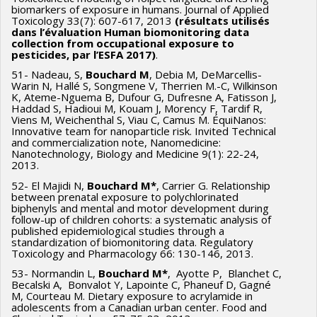
biomarkers of exposure in humans. Journal of Applied
Toxicology 33(7): 607-617, 2013
(résultats utilisés
dans l’évaluation Human biomonitoring data
collection from occupational exposure to
pesticides, par l’ESFA 2017)
.
51- Nadeau, S,
Bouchard M
, Debia M, DeMarcellis-
Warin N, Hallé S, Songmene V, Therrien M.-C, Wilkinson
K, Ateme-Nguema B, Dufour G, Dufresne A, Fatisson J,
Haddad S, Hadioui M, Kouam J, Morency F, Tardif R,
Viens M, Weichenthal S, Viau C, Camus M. ÉquiNanos:
Innovative team for nanoparticle risk. Invited Technical
and commercialization note, Nanomedicine:
Nanotechnology, Biology and Medicine 9(1): 22-24,
2013.
52- El Majidi N,
Bouchard M*
, Carrier G. Relationship
between prenatal exposure to polychlorinated
biphenyls and mental and motor development during
follow-up of children cohorts: a systematic analysis of
published epidemiological studies through a
standardization of biomonitoring data. Regulatory
Toxicology and Pharmacology 66: 130-146, 2013.
53- Normandin L,
Bouchard M*
, Ayotte P, Blanchet C,
Becalski A, Bonvalot Y, Lapointe C, Phaneuf D, Gagné
M, Courteau M. Dietary exposure to acrylamide in
adolescents from a Canadian urban center. Food and