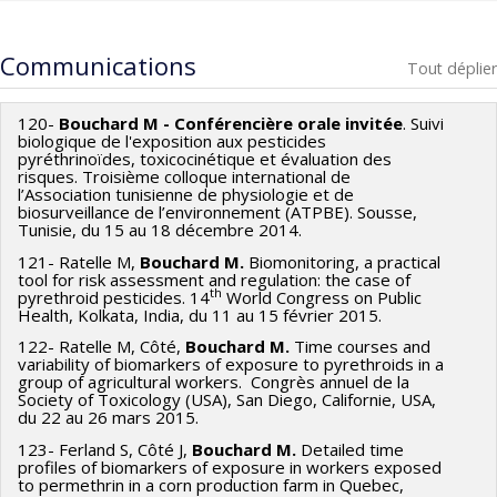
Communications
Tout déplier
120-
Bouchard M - Conférencière orale invitée
. Suivi
biologique de l'exposition aux pesticides
pyréthrinoïdes, toxicocinétique et évaluation des
risques. Troisième colloque international de
l’Association tunisienne de physiologie et de
biosurveillance de l’environnement (ATPBE). Sousse,
Tunisie, du 15 au 18 décembre 2014.
121- Ratelle M,
Bouchard M.
Biomonitoring, a practical
tool for risk assessment and regulation: the case of
th
pyrethroid pesticides. 14
World Congress on Public
Health, Kolkata, India, du 11 au 15 février 2015.
122- Ratelle M, Côté,
Bouchard M.
Time courses and
variability of biomarkers of exposure to pyrethroids in a
group of agricultural workers. Congrès annuel de la
Society of Toxicology (USA), San Diego, Californie, USA,
du 22 au 26 mars 2015.
123- Ferland S, Côté J,
Bouchard M.
Detailed time
profiles of biomarkers of exposure in workers exposed
to permethrin in a corn production farm in Quebec,