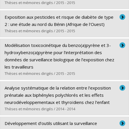
Lien vers le document dans Papyrus
Thèses et mémoires dirigés / 2015 - 2015
Diplômé(e) :
Ferland, Stéphanie
Exposition aux pesticides et risque de diabète de type
Cycle :
Maîtrise
2 : une étude au nord du Bénin (Afrique de l'Ouest)
Diplôme obtenu :
M. Sc.
Thèses et mémoires dirigés / 2015 - 2015
Lien vers le document dans Papyrus
Diplômé(e) :
Azandjeme, Colette Sylvie
Modélisation toxicocinétique du benzo(a)pyrène et 3-
Cycle :
Doctorat
hydroxybenzo(a)pyrène pour l’interprétation des
Diplôme obtenu :
Ph. D.
données de surveillance biologique de l’exposition chez
Lien vers le document dans Papyrus
les travailleurs
Thèses et mémoires dirigés / 2015 - 2015
Diplômé(e) :
Heredia Ortiz, Roberto
Analyse systématique de la relation entre l’exposition
Cycle :
Doctorat
prénatale aux biphényles polychlorés et les effets
Diplôme obtenu :
Ph. D.
neurodéveloppementaux et thyroïdiens chez l’enfant
Lien vers le document dans Papyrus
Thèses et mémoires dirigés / 2014 - 2014
Diplômé(e) :
El Majidi, Naïma
Développement d’outils utilisant la surveillance