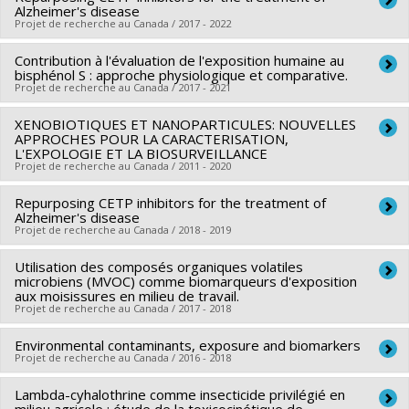
Robert-Sauvé en santé et en sécurité du travail
Alzheimer's disease
Sources de financement :
FCI/Fondation canadienne pour
Projet de recherche au Canada / 2017 - 2022
Programmes de subvention :
PVXXXXXX-Programme de
l'innovation
recherche
Contribution à l'évaluation de l'exposition humaine au
Sources de financement :
The W. Garfield Weston
Programmes de subvention :
PVXXXXXX-Fonds
bisphénol S : approche physiologique et comparative.
Foundation
d'exploitation des infrastructures (FEI)
Projet de recherche au Canada / 2017 - 2021
Programmes de subvention :
XENOBIOTIQUES ET NANOPARTICULES: NOUVELLES
Chercheur principal :
Véronique Gayrard
APPROCHES POUR LA CARACTERISATION,
Co-chercheurs :
Michèle Bouchard
L'EXPOLOGIE ET LA BIOSURVEILLANCE
Projet de recherche au Canada / 2011 - 2020
Sources de financement :
Agence nationale de sécurité
sanitaire de l'alimentation, de l'environnement et du travail
Repurposing CETP inhibitors for the treatment of
Chercheur principal :
Michèle Bouchard
Programmes de subvention :
Alzheimer's disease
Sources de financement :
FCI/Fondation canadienne pour
Projet de recherche au Canada / 2018 - 2019
l'innovation
Utilisation des composés organiques volatiles
Chercheur principal :
Lisa Marie Munter
Programmes de subvention :
microbiens (MVOC) comme biomarqueurs d'exposition
Co-chercheurs :
Michèle Bouchard
,
Pierre Chaurand
,
Sami
aux moisissures en milieu de travail.
Projet de recherche au Canada / 2017 - 2018
Haddad
Sources de financement :
Weston Brain Institute
Environmental contaminants, exposure and biomarkers
Chercheur principal :
Sami Haddad
Programmes de subvention :
Projet de recherche au Canada / 2016 - 2018
Co-chercheurs :
Michèle Bouchard
,
Genevieve Marchand
Sources de financement :
IRSST/Institut de recherche
Lambda-cyhalothrine comme insecticide privilégié en
Chercheur principal :
Michèle Bouchard