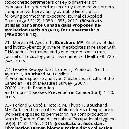
toxicokinetic parameters of key biomarkers of
exposure to cypermethrin in orally exposed volunteers
compared with previously available kinetic data
following permethrin exposure. Journal of Applied
Toxicology 35(12): 1586-1593, 2015.
(Résultats
utilisés par Santé Canada dans Proposed Re-
evaluation Decision (RED) for Cypermethrin
(PRVD2016-18).
71- Moreau M, Ayotte P,
Bouchard M*.
Kinetics of diol
and hydroxybenzo(a)pyrene metabolites in relation with
DNA adduct formation and gene expression in rats.
Journal of Toxicology and Environmental Health 78: 725-
746, 2015.
72- Feseke Keboya S, St-Laurent J, Anassour-Sidi E,
Ayotte P,
Bouchard M
, Levallois
P. Arsenic exposure and type 2 diabetes: results of the
Canadian Health Measures Survey (2007-
2009). Health Promotion
and Chronic Diseases Prevention in Canada 35(4): 1-10,
2015.
73- Ferland S, Côté J, Ratelle M, Thuot T,
Bouchard
M*
. Detailed time profiles of biomarkers of exposure in
workers exposed to permethrin in a corn production
farm in Quebec, Canada. Annals of Occupational Hygiene
59(9): 1152-1167, 2015.
(résultats utilisés dans
l’évaluation Human biomonitoring data collection