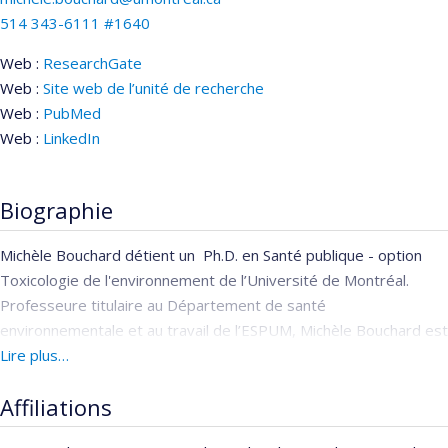
514 343-6111 #1640
Web :
ResearchGate
Web :
Site web de l’unité de recherche
Web :
PubMed
Web :
LinkedIn
Biographie
Michèle Bouchard détient un Ph.D. en Santé publique - option
Toxicologie de l'environnement de l’Université de Montréal.
Professeure titulaire au Département de santé
environnementale et au travail de l’ESPUM, Michèle Bouchard est
également titulaire de la Chaire d'analyse et de gestion des
Lire plus…
risques toxicologiques ainsi que chercheuse régulière à
Affiliations
l’IRSPUM.