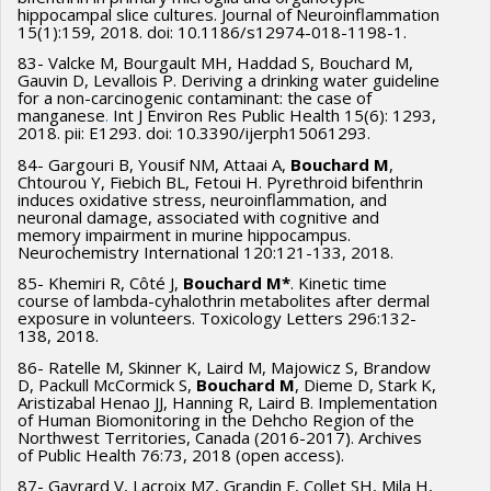
hippocampal slice cultures. Journal of Neuroinflammation
15(1):159, 2018. doi: 10.1186/s12974-018-1198-1.
83- Valcke M, Bourgault MH, Haddad S, Bouchard M,
Gauvin D, Levallois P. Deriving a drinking water guideline
for a non-carcinogenic contaminant: the case of
manganese
.
Int J Environ Res Public Health 15(6): 1293,
2018. pii: E1293. doi: 10.3390/ijerph15061293.
84- Gargouri B, Yousif NM, Attaai A,
Bouchard M
,
Chtourou Y, Fiebich BL, Fetoui H. Pyrethroid bifenthrin
induces oxidative stress, neuroinflammation, and
neuronal damage, associated with cognitive and
memory impairment in murine hippocampus.
Neurochemistry International 120:121-133, 2018.
85- Khemiri R, Côté J,
Bouchard M*
. Kinetic time
course of lambda-cyhalothrin metabolites after dermal
exposure in volunteers. Toxicology Letters 296:132-
138, 2018.
86- Ratelle M, Skinner K, Laird M, Majowicz S, Brandow
D, Packull McCormick S,
Bouchard M
, Dieme D, Stark K,
Aristizabal Henao JJ, Hanning R, Laird B. Implementation
of Human Biomonitoring in the Dehcho Region of the
Northwest Territories, Canada (2016-2017). Archives
of Public Health 76:73, 2018 (open access).
87- Gayrard V, Lacroix MZ, Grandin F, Collet SH, Mila H,