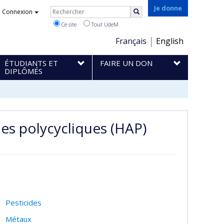
Rechercher
Je donne
Connexion
Rechercher
Ce site
Tout UdeM
Choix
Français
English
de
ÉTUDIANTS ET
FAIRE UN DON
la
DIPLÔMÉS
langue
es polycycliques (HAP)
Pesticides
Métaux