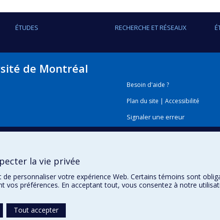
Les recherches de Claude Viau portent donc sur le développeme
avec les événements biologiques précoces causés par ces pollua
ÉTUDES
RECHERCHE ET RÉSEAUX
É
prévention des maladies professionnelles et environnementales
l’environnement. Ils développent plus particulièrement des bi
aromatiques polycycliques dont certains sont des cancérogène
rsité de Montréal
Besoin d'aide ?
Plan du site
|
Accessibilité
Signaler une erreur
Boîte à outils
ecter la vie privée
Téléchargez les logos de l'E
t de personnaliser votre expérience Web. Certains témoins sont oblig
ent vos préférences. En acceptant tout, vous consentez à notre utili
Tout accepter