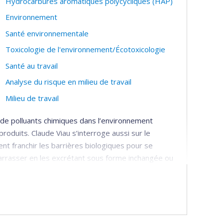
Hydrocarbures aromatiques polycycliques (HAP)
Environnement
Santé environnementale
Toxicologie de l'environnement/Écotoxicologie
Santé au travail
Analyse du risque en milieu de travail
Milieu de travail
 de polluants chimiques dans l’environnement
roduits. Claude Viau s’interroge aussi sur le
nt franchir les barrières biologiques pour se
barrasser en les excrétant sous forme inchangée ou
eurs métabolites dans des milieux biologiques
bstances mesurées s’appellent biomarqueurs. Par
isantes dans l’organisme peuvent initier diverses
osé ne ressent pas encore les conséquences de