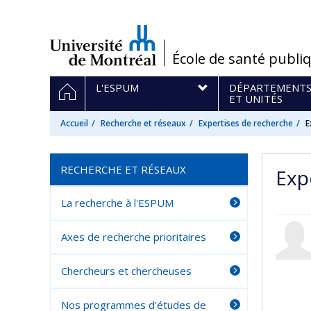
Passer
au
contenu
/
École de santé publi
Navigation
ACCUEIL
L'ESPUM
DÉPARTEMENT
principale
ET UNITÉS
Accueil
Recherche et réseaux
Expertises de recherche
E
RECHERCHE ET RÉSEAUX
Exp
La recherche à l'ESPUM
Axes de recherche prioritaires
Chercheurs et chercheuses
Nos programmes d'études de