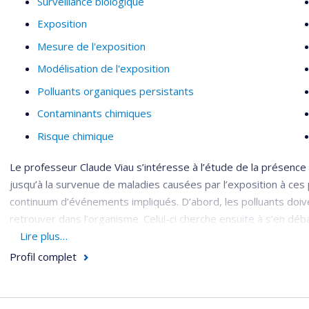
Surveillance biologique
Exposition
Mesure de l'exposition
Modélisation de l'exposition
Polluants organiques persistants
Contaminants chimiques
Risque chimique
Le professeur Claude Viau s’intéresse à l’étude de la présence
jusqu’à la survenue de maladies causées par l’exposition à ces p
continuum d’événements impliqués. D’abord, les polluants doive
retrouver dans l’organisme. Celui-ci cherche ensuite à s’en dé
sous forme de métabolites. La mesure de ces polluants ou de l
Lire plus…
constitue la surveillance biologique de l’exposition et les su
Profil complet
ailleurs, les substances chimiques présentes en quantités suff
perturbations précoces réversibles. À ce stade, le sujet exp
l’exposition.