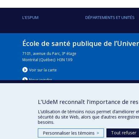
L'ESPUM
DÉPARTEMENTS ET UNITÉS
École de santé publique de l’Unive
e
7101, avenue du Parc, 3
étage
Montréal (Québec) H3N 1X9
Voir sur la carte
Nous jo
i
ndre
L’UdeM reconnaît l’importance de resp
Nouvelles
|
Événement
L’utilisation de témoins nous permet d’améliorer e
sécurité du site Web, alors que d’autres enregistr
besoins.
Tout refuser
Personnaliser les témoins
>