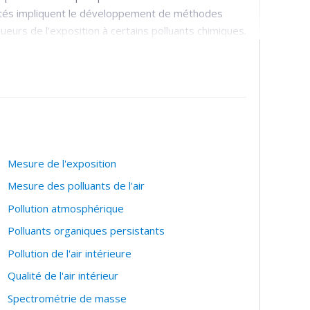
ivités impliquent le développement de méthodes
ueurs de l’exposition à certains polluants chimiques.
 de ces substances dans l’organisme animal et
de modèles biomathématiques pour décrire le
 reconstituer les doses absorbées à partir de
rqueurs et les outils de modélisation
ants et des risques d’effets sanitaires dans la
nts étudiés dans ce contexte incluent les
Mesure de l'exposition
s insecticides organophosphorés, les carbamates, les
Mesure des polluants de l'air
iques, le formaldéhyde, le sélénium, les métaux et
Pollution atmosphérique
ares.
Polluants organiques persistants
Pollution de l'air intérieure
Qualité de l'air intérieur
Spectrométrie de masse