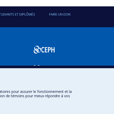
nt de biomarqueurs et sur l’étude de leur lien
nts. Ces outils peuvent ensuite servir à la
TUDIANTS ET DIPLÔMÉS
FAIRE UN DON
 causées par l’exposition aux polluants de
omarqueurs de l’exposition aux hydrocarbures
s reconnus.
SPUM
atoires pour assurer le fonctionnement et la
sation de témoins pour mieux répondre à vos