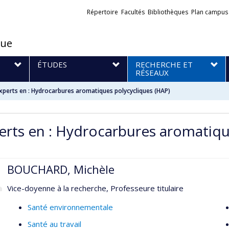
Liens
Répertoire
Facultés
Bibliothèques
Plan campus
externes
que
S
ÉTUDES
RECHERCHE ET
RÉSEAUX
xperts en : Hydrocarbures aromatiques polycycliques (HAP)
erts en : Hydrocarbures aromatiqu
BOUCHARD, Michèle
Vice-doyenne à la recherche, Professeure titulaire
Santé environnementale
Santé au travail