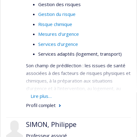
Gestion des risques
Gestion du risque
Risque chimique
Mesures d'urgence
Services d'urgence
Services adaptés (logement, transport)
Son champ de prédilection : les issues de santé
associées à des facteurs de risques physiques et
chimiques, à la préparation aux situations
d’urgence et à l’intervention, au logement, au
transport et à l’aménagement urbain.
Lire plus…
Profil complet
SIMON, Philippe
Professeur associé