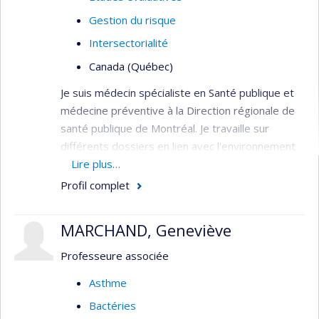
Gestion du risque
Intersectorialité
Canada (Québec)
Je suis médecin spécialiste en Santé publique et
médecine préventive à la Direction régionale de
santé publique de Montréal. Je travaille sur
différents dossiers en lien avec l'environnement
urbain et la santé, dont le logement, le bruit
Lire plus…
environnemental et la chaleur extrême. Je suis
Profil complet
directeur du programme de résidence en Santé
publique et médecine préventive à l'Université
MARCHAND, Geneviève
McGill et professeur adjoint de clinique au
Département de médecine sociale et préventive
Professeure associée
de l'ESPUM et au Département d'épidémiologie,
Asthme
biostatistiques et santé au travail de l'Université
Bactéries
McGill.