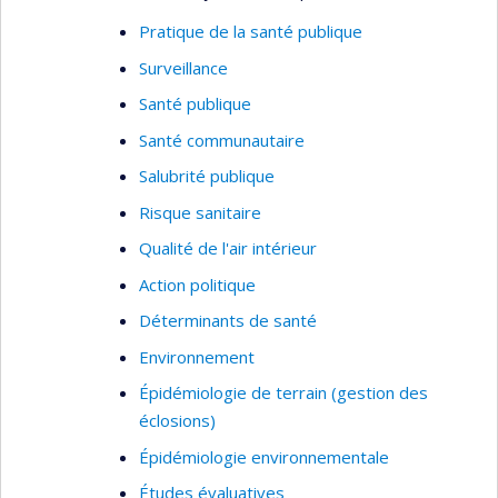
Surveillance biologique
Pratique de la santé publique
Thèmes : Hygiène du travail, santé et sécurité,
Surveillance
évaluation des expositions professionnelles
Santé publique
Santé communautaire
Salubrité publique
Risque sanitaire
Qualité de l'air intérieur
Action politique
Déterminants de santé
Environnement
Épidémiologie de terrain (gestion des
éclosions)
Épidémiologie environnementale
Études évaluatives