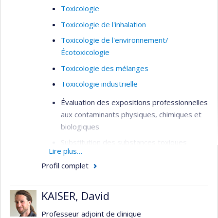
Toxicologie
Toxicologie de l'inhalation
Toxicologie de l'environnement/
Écotoxicologie
Toxicologie des mélanges
Toxicologie industrielle
Évaluation des expositions professionnelles
aux contaminants physiques, chimiques et
biologiques
Substitution des substances toxiques
Lire plus…
Exposition aux nanoparticules et particules
Profil complet
ultrafines
Modélisation mathématique des
KAISER, David
concentrations de contaminants en milieu
de travail
Professeur adjoint de clinique