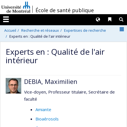
Passer
/
École de santé publique
au
contenu
Langues
Liens 
R
Menu
N
Accueil
Recherche et réseaux
Expertises de recherche
Experts en : Qualité de l'air intérieur
Experts en : Qualité de l'air
intérieur
DEBIA, Maximilien
Vice-doyen, Professeur titulaire, Secrétaire de
faculté
Amiante
Bioaérosols