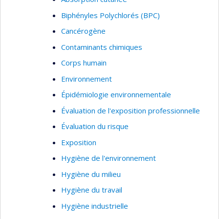
Thèmes : Hygiène du travail, santé et sécurité,
Biphényles Polychlorés (BPC)
évaluation des expositions professionnelles
Cancérogène
Contaminants chimiques
Corps humain
Environnement
Épidémiologie environnementale
Évaluation de l'exposition professionnelle
Évaluation du risque
Exposition
Hygiène de l'environnement
Hygiène du milieu
Hygiène du travail
Hygiène industrielle