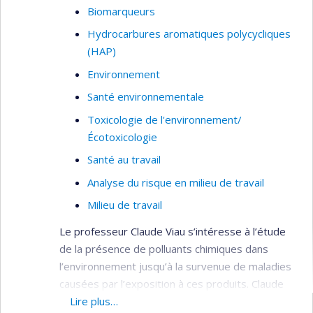
Biomarqueurs
Hydrocarbures aromatiques polycycliques
(HAP)
Environnement
Santé environnementale
Toxicologie de l'environnement/
Écotoxicologie
Santé au travail
Analyse du risque en milieu de travail
Milieu de travail
Le professeur Claude Viau s’intéresse à l’étude
de la présence de polluants chimiques dans
l’environnement jusqu’à la survenue de maladies
causées par l’exposition à ces produits. Claude
Viau s’interroge aussi sur le continuum
Lire plus…