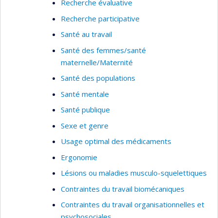
Recherche évaluative
au BCG avec des bases de données
administratives provinciales : registre des
Recherche participative
naissances et décès, Med-Écho (hospitalisations),
Santé au travail
RAMQ (services médicaux). Parallèlement, je
Santé des femmes/santé
m’intéresse aussi aux expositions
maternelle/Maternité
professionnelles et aux habitudes de vie dans
Santé des populations
l’étiologie du cancer (poumon, tête et cou,
prostate).
Santé mentale
Santé publique
Sexe et genre
Usage optimal des médicaments
Ergonomie
Lésions ou maladies musculo-squelettiques
Contraintes du travail biomécaniques
Contraintes du travail organisationnelles et
psychosociales