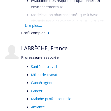
Évaluation des risques occupationnels et
environnementaux
Modélisation pharmacocinétique à base
physiologique et dynamique (PBPK/PD) et
Lire plus…
cellulaire
Profil complet
Études sur les modes d’action des
contaminants et des solvants
LABRÈCHE, France
Toxicologie des nanoparticules
(nanotoxicologie et nanosécurité)
Professeure associée
Santé au travail
Milieu de travail
Cancérogène
Cancer
Maladie professionnelle
Amiante