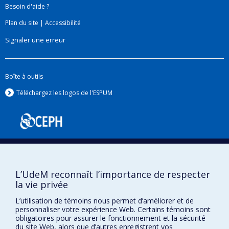
Besoin d'aide ?
biologiques précoces causés par ces polluants.
Plan du site
|
Accessibilité
Ces outils peuvent ensuite servir à la prévention
des maladies professionnelles et
Signaler une erreur
environnementales causées par l’exposition aux
polluants de l’environnement. Ils développent
plus particulièrement des biomarqueurs de
Boîte à outils
l’exposition aux hydrocarbures aromatiques
Téléchargez les logos de l'ESPUM
polycycliques dont certains sont des
cancérogènes reconnus.
L’UdeM reconnaît l’importance de respecter
la vie privée
Confidentialité
L’utilisation de témoins nous permet d’améliorer et de
personnaliser votre expérience Web. Certains témoins sont
Conditions d’utilisation
obligatoires pour assurer le fonctionnement et la sécurité
Paramètres des témoins
du site Web, alors que d’autres enregistrent vos