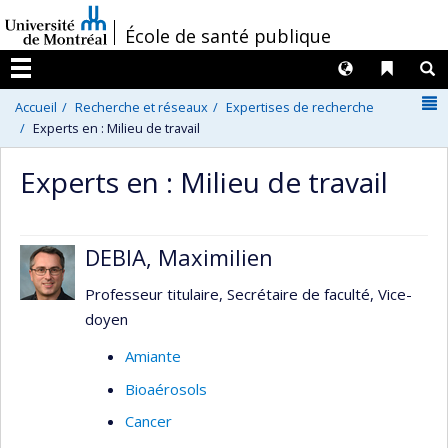
Passer
/
École de santé publique
au
contenu
Langues
Liens 
R
Menu
N
Accueil
Recherche et réseaux
Expertises de recherche
Experts en : Milieu de travail
Experts en : Milieu de travail
DEBIA, Maximilien
Professeur titulaire, Secrétaire de faculté, Vice-
doyen
Amiante
Bioaérosols
Cancer