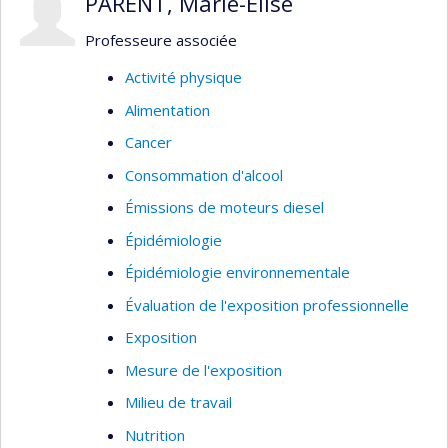
PARENT, Marie-Élise
s’intéresse au design et à l’évaluation des
Professeure associée
performances des stratégies de mesure de
l’exposition en milieu de travail.
Activité physique
Alimentation
Cancer
Consommation d'alcool
Émissions de moteurs diesel
Épidémiologie
Épidémiologie environnementale
Évaluation de l'exposition professionnelle
Exposition
Mesure de l'exposition
Milieu de travail
Nutrition