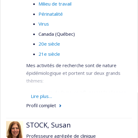
Milieu de travail
Périnatalité
Virus
Canada (Québec)
20e siècle
21e siècle
Mes activités de recherche sont de nature
épidémiologique et portent sur deux grands
thèmes:
l’étude de facteurs influençant la réponse
Lire plus…
immunitaire et leur rôle sur le
Profil complet
développement des maladies
inflammatoires et auto-immunes
STOCK, Susan
l’étude des habitudes de vie et expositions
environnementales en lien avec le risque de
Professeure agrégée de clinique