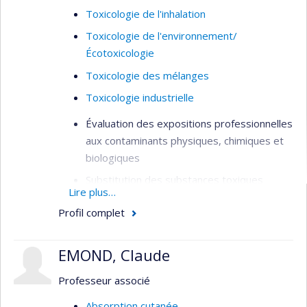
Toxicologie de l'inhalation
Toxicologie de l'environnement/
Écotoxicologie
Toxicologie des mélanges
Toxicologie industrielle
Évaluation des expositions professionnelles
aux contaminants physiques, chimiques et
biologiques
Substitution des substances toxiques
Lire plus…
Exposition aux nanoparticules et particules
Profil complet
ultrafines
Modélisation mathématique des
EMOND, Claude
concentrations de contaminants en milieu
de travail
Professeur associé
Surveillance biologique
Absorption cutanée