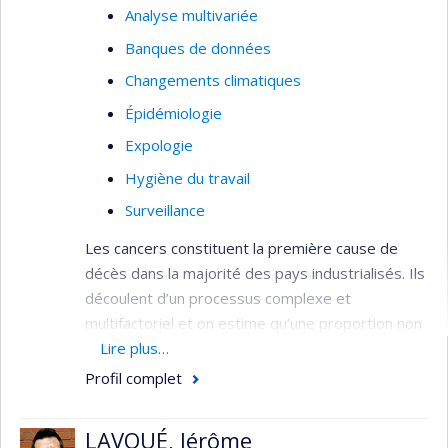
Analyse multivariée
Banques de données
Changements climatiques
Épidémiologie
Expologie
Hygiène du travail
Surveillance
Les cancers constituent la première cause de
décès dans la majorité des pays industrialisés. Ils
découlent d’un processus complexe et
multifactoriel et on estime qu’une proportion non
négligeable d’entre eux pourrait être reliée à des
Lire plus…
expositions environnementales associées au
Profil complet
travail et à l’environnement général. Mes intérêts
portent principalement sur les expositions
LAVOUÉ, Jérôme
professionnelles associées au cancer du sein et