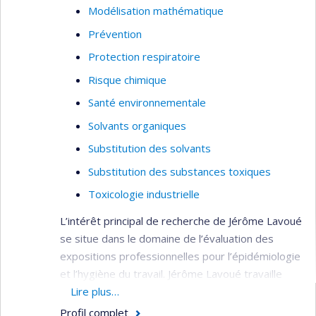
Modélisation mathématique
Prévention
Protection respiratoire
Risque chimique
Santé environnementale
Solvants organiques
Substitution des solvants
Substitution des substances toxiques
Toxicologie industrielle
L’intérêt principal de recherche de Jérôme Lavoué
se situe dans le domaine de l’évaluation des
expositions professionnelles pour l’épidémiologie
et l’hygiène du travail. Jérôme Lavoué travaille
actuellement sur le développement d’une matrice
Lire plus…
emploi-exposition aux substances chimiques
Profil complet