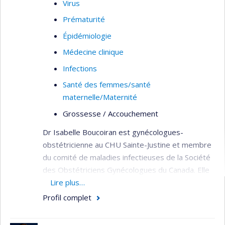
Virus
Prématurité
Épidémiologie
Médecine clinique
Infections
Santé des femmes/santé
maternelle/Maternité
Grossesse / Accouchement
Dr Isabelle Boucoiran est gynécologues-
obstétricienne au CHU Sainte-Justine et membre
du comité de maladies infectieuses de la Société
des Obstétriciens Gynécologues du Canada. Elle
a complété son fellowship en maladies
Lire plus…
infectieuses de la reproduction à l’University of
Profil complet
British-Columbia.