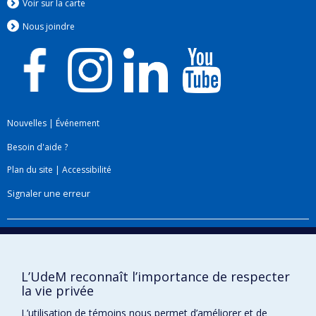
Voir sur la carte
Nous jo
i
ndre
Nouvelles
|
Événement
Besoin d'aide ?
Plan du site
|
Accessibilité
Signaler une erreur
Boîte à outils
Téléchargez les logos de l'ESPUM
L’UdeM reconnaît l’importance de respecter
la vie privée
L’utilisation de témoins nous permet d’améliorer et de