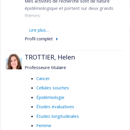
Mes activités de recherche sont de nature
épidémiologique et portent sur deux grands
thèmes:
l’étude de facteurs influençant la réponse
Lire plus…
immunitaire et leur rôle sur le
Profil complet
développement des maladies
inflammatoires et auto-immunes
TROTTIER, Helen
l’étude des habitudes de vie et expositions
environnementales en lien avec le risque de
Professeure titulaire
cancer
Cancer
Les maladies principalement étudiées sont : le
Cellules souches
lymphome, la sclérose en plaques et les maladies
Épidémiologie
inflammatoires de l'intestin, l’asthme et le
diabète type I.
Études évaluatives
Le registre québécois de vaccination au BCG
Études longitudinales
constitue une ressource unique pour répondre à
Femme