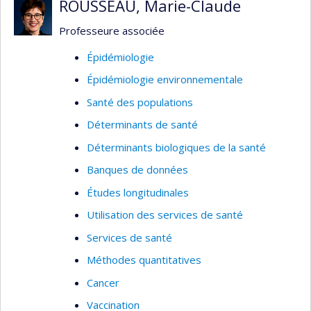
Centrés sur l’épidémiologie et la recherche
ROUSSEAU, Marie-Claude
clinique, ses principaux intérêts de recherche
Professeure associée
touchent les maladies infectieuses en
gynécologie obstétrique et la médecine materno-
Épidémiologie
foetale. Elle est responsable du développement
Épidémiologie environnementale
de la recherche portant sur les femmes
Santé des populations
enceintes au Centre d'Infectiologie Mère-
Enfant (CHU Sainte-Justine).
Déterminants de santé
Déterminants biologiques de la santé
Banques de données
Études longitudinales
Utilisation des services de santé
Services de santé
Méthodes quantitatives
Cancer
Vaccination