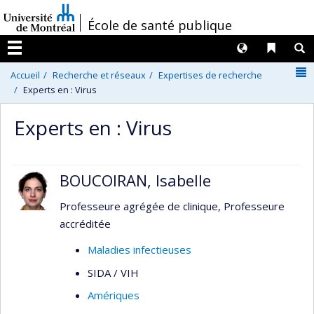
Passer
/
École de santé publique
au
contenu
Langues
Liens 
R
Menu
N
Accueil
Recherche et réseaux
Expertises de recherche
Experts en : Virus
Experts en : Virus
BOUCOIRAN, Isabelle
Professeure agrégée de clinique, Professeure
accréditée
Maladies infectieuses
SIDA / VIH
Amériques