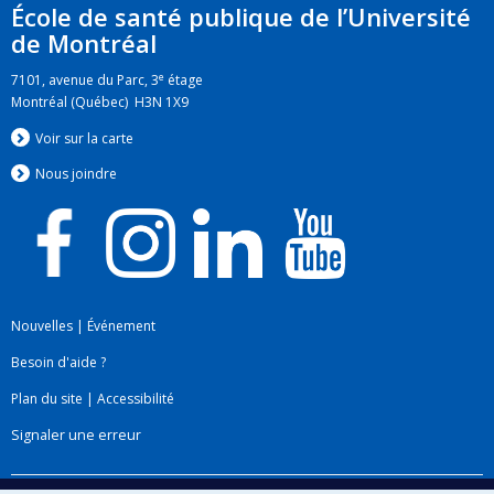
infectieux et à la transmission infectieuse par
École de santé publique de l’Université
l’entremise de produits sanguins. Dr Trottier est
de Montréal
titulaire de nombreux fonds de recherche et de
e
7101, avenue du Parc, 3
étage
bourses salariales des IRSC et du FRQS.
Montréal (Québec) H3N 1X9
Voir sur la carte
Nous jo
i
ndre
Nouvelles
|
Événement
Besoin d'aide ?
Plan du site
|
Accessibilité
Signaler une erreur