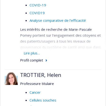
COVID-19
COVID19
Analyse comparative de l'efficacité
Les intérêts de recherche de Marie-Pascale
Pomey portent sur l'engagement des citoyens et
des patients/usagers à tous les niveaux de
gouvernance du système de santé ainsi que dans
l'évaluation des technologies et des pratiques de
Lire plus…
pointe, la santé connectée et l'innovation et
Profil complet
comment cet engagement peut contribuer à
améliorer d’une part la qualité et la sécurité des
TROTTIER, Helen
soins dans les organisations de santé et d'autre
part l'expérience des citoyens, patients, usagers
Professeure titulaire
et proches. Elle travaille sur l’évaluation des
Cancer
programmes de qualité et sécurité dans les
Cellules souches
établissements de santé canadiens et sur