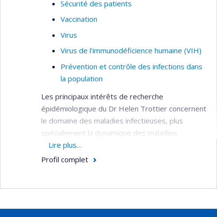
Sécurité des patients
Vaccination
Virus
Virus de l'immunodéficience humaine (VIH)
Prévention et contrôle des infections dans
la population
Les principaux intérêts de recherche
épidémiologique du Dr Helen Trottier concernent
le domaine des maladies infectieuses, plus
spécialement la dynamique des maladies
infectieuses communes de l’enfance, la
Lire plus…
vaccination et les maladies infectieuses liées au
Profil complet
cancer comme le virus du papillome humain
(HPV), le virus d’Epstein-Barr (EBV) et autres
virus Herpes Humain (HHV). Elle s’intéresse
particulière à la transmission périnatale d’agents