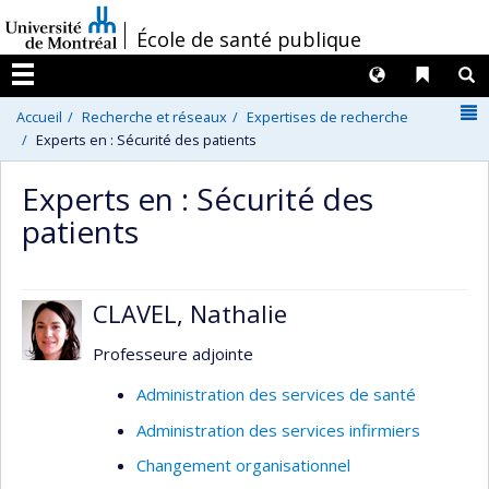
Passer
/
École de santé publique
au
contenu
Langues
Liens 
R
Menu
N
Accueil
Recherche et réseaux
Expertises de recherche
Experts en : Sécurité des patients
Experts en : Sécurité des
patients
CLAVEL, Nathalie
Professeure adjointe
Administration des services de santé
Administration des services infirmiers
Changement organisationnel