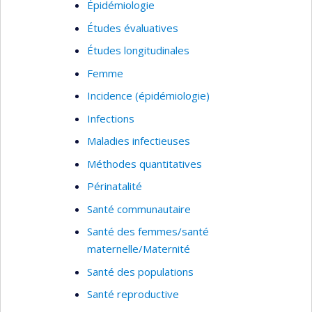
l’impact de l'agrément sur ces établissements.
Épidémiologie
Elle developpe aussi une expertise sur la manière
Études évaluatives
d'engager la population dans le cadre de la
Études longitudinales
pandémie de la COVID-19. Elle s’intéresse aussi
aux comparaisons internationales des systèmes
Femme
de santé.
Incidence (épidémiologie)
Infections
Maladies infectieuses
Méthodes quantitatives
Périnatalité
Santé communautaire
Santé des femmes/santé
maternelle/Maternité
Santé des populations
Santé reproductive