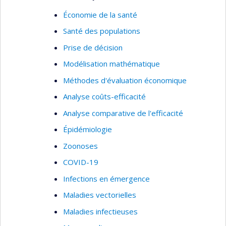
santé, aux pratiques professionnelles et aux
Économie de la santé
collaborations.
Santé des populations
Économie de la santé
Prise de décision
Santé publique
Modélisation mathématique
Organisation des soins de santé
Méthodes d'évaluation économique
Utilisation des services de santé
Analyse coûts-efficacité
Prestation de services de santé
Analyse comparative de l'efficacité
Évaluation des services de santé
Épidémiologie
Services de première ligne
Zoonoses
Analyse et évaluation des politiques sur les
COVID-19
services de santé
Infections en émergence
Pratiques professsionnelles
Maladies vectorielles
Pratiques médicales
Maladies infectieuses
Développement d'indicateurs