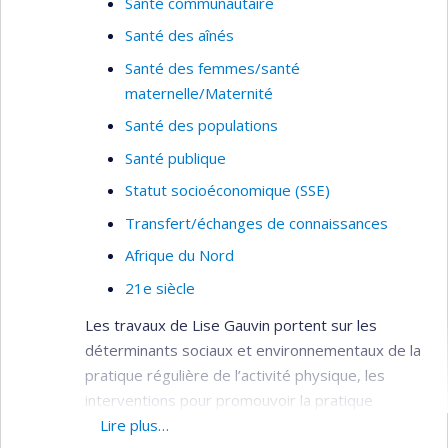
Santé communautaire
Santé des aînés
Santé des femmes/santé
maternelle/Maternité
Santé des populations
Santé publique
Statut socioéconomique (SSE)
Transfert/échanges de connaissances
Afrique du Nord
21e siècle
Les travaux de Lise Gauvin portent sur les
déterminants sociaux et environnementaux de la
pratique régulière de l’activité physique, les
interventions pour promouvoir la pratique
régulière de l’activité physique au niveau
Lire plus…