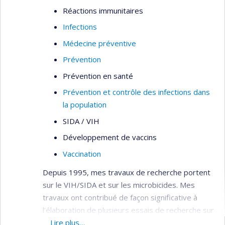
Réactions immunitaires
Infections
Médecine préventive
Prévention
Prévention en santé
Prévention et contrôle des infections dans
la population
SIDA / VIH
Développement de vaccins
Vaccination
Depuis 1995, mes travaux de recherche portent
sur le VIH/SIDA et sur les microbicides. Mes
travaux ont contribué de façon significative à
l’élaboration de plusieurs essais de recherche sur
la prévention du VIH, incluant des essais de
Lire plus…