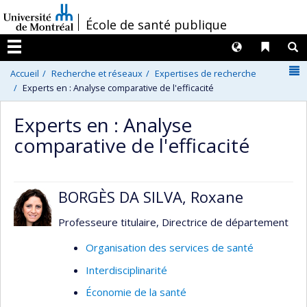
Passer
/
École de santé publique
au
contenu
Langues
Liens 
R
Menu
N
Accueil
Recherche et réseaux
Expertises de recherche
Experts en : Analyse comparative de l'efficacité
Experts en : Analyse
comparative de l'efficacité
BORGÈS DA SILVA, Roxane
Professeure titulaire, Directrice de département
Organisation des services de santé
Interdisciplinarité
Économie de la santé