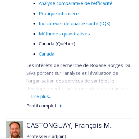
Analyse comparative de l'efficacité
Pratique infirmière
Indicateurs de qualité santé (IQS)
Méthodes quantitatives
Canada (Québec)
Canada
Les intérêts de recherche de Roxane Borgès Da
Silva portent sur l’analyse et l’évaluation de
l’organisation des services de santé et le
développement d’indicateurs de performance et
de qualité. Elle s’intéresse plus particulièrement à
Lire plus…
l’évolution de l’organisation des services de
Profil complet
première ligne et à ses effets sur l’utilisation des
services de santé de la population. Elle
CASTONGUAY, François M.
s’intéresse également aux effets des politiques
de santé liées à l’organisation des services de
Professeur adjoint