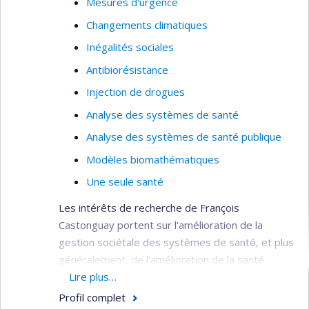
Mesures d'urgence
Techniques quantitatives
Changements climatiques
Inégalités sociales
Antibiorésistance
Injection de drogues
Analyse des systèmes de santé
Analyse des systèmes de santé publique
Modèles biomathématiques
Une seule santé
Les intérêts de recherche de François
Castonguay portent sur l'amélioration de la
gestion sociétale des systèmes de santé, et plus
généralement, de l'amélioration de la santé
des populations de façon durable et équitable.
Lire plus…
Profil complet