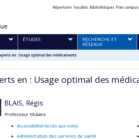
Liens
Répertoire
Facultés
Bibliothèques
Plan campus
externes
que
S
ÉTUDES
RECHERCHE ET
RÉSEAUX
xperts en : Usage optimal des médicaments
erts en : Usage optimal des médi
BLAIS, Régis
Professeur titulaire
Accessibilité/Accès aux soins
Administration des services de santé