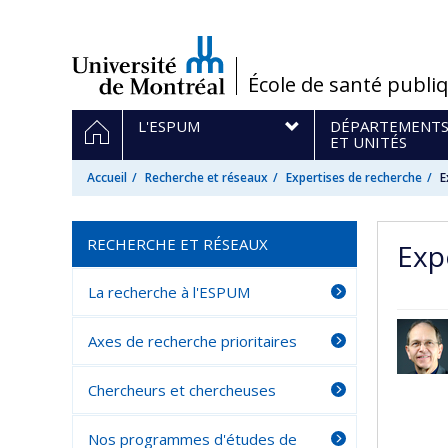
Passer
au
contenu
/
École de santé publi
Navigation
ACCUEIL
L'ESPUM
DÉPARTEMENT
principale
ET UNITÉS
Accueil
Recherche et réseaux
Expertises de recherche
E
RECHERCHE ET RÉSEAUX
Exp
La recherche à l'ESPUM
Axes de recherche prioritaires
Chercheurs et chercheuses
Nos programmes d'études de