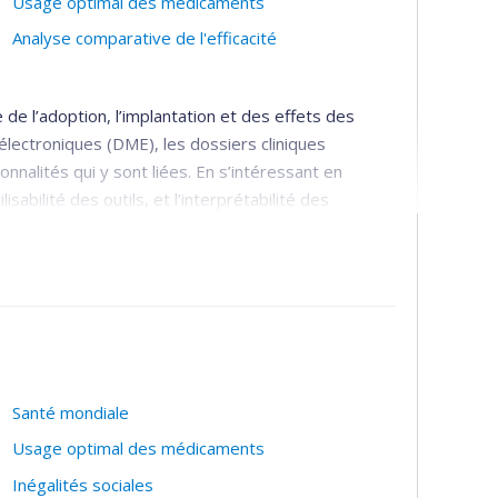
Usage optimal des médicaments
Analyse comparative de l'efficacité
 de l’adoption, l’implantation et des effets des
électroniques (DME), les dossiers cliniques
nnalités qui y sont liées. En s’intéressant en
tilisabilité des outils, et l’interprétabilité des
soin des patients. Le tout dans une perspective de
es, gestionnaire et de recherche. Mes travaux
 des médicaments, notamment la prescription
ussi à l’interopérabilité sémantique et aux
des médicaments, leur modalité d’usage, et leur
Santé mondiale
Usage optimal des médicaments
Inégalités sociales