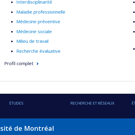
Interdisciplinarité
Maladie professionnelle
Médecine préventive
Médecine sociale
Milieu de travail
Recherche évaluative
Profil complet
ÉTUDES
RECHERCHE ET RÉSEAUX
É
rsité de Montréal