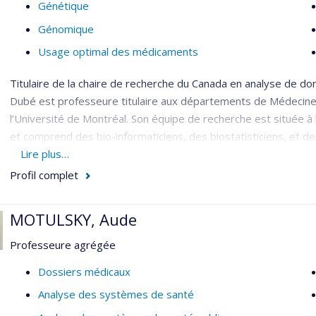
Génétique
Génomique
Usage optimal des médicaments
Titulaire de la chaire de recherche du Canada en analyse de d
Dubé est professeure titulaire aux départements de Médecine
l’Université de Montréal. Son équipe de recherche est située à 
et comprend des bio-informaticiens, des biostatisticiens, et 
variés, dont l’épidémiologie, la bio-informatique, sciences bio
Lire plus…
Profil complet
Les projets de recherche portent sur les maladies cardiovascula
médicaments pour les traiter. En utilisant des approches s’appu
l’équipe mène des études épidémiologiques minant de larges
MOTULSKY, Aude
incluant la UK Biobank (500 000 participants), la biobanque de l
Professeure agrégée
de médicaments (plus de 100 études, plus de 100 000 particip
Dossiers médicaux
Analyse des systèmes de santé