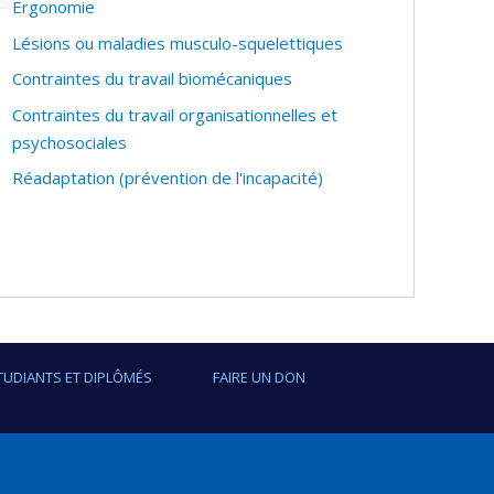
Ergonomie
Lésions ou maladies musculo-squelettiques
Contraintes du travail biomécaniques
Contraintes du travail organisationnelles et
psychosociales
Réadaptation (prévention de l'incapacité)
TUDIANTS ET DIPLÔMÉS
FAIRE UN DON