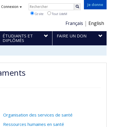
Rechercher
Je donne
Connexion
Rechercher
Ce site
Tout UdeM
Choix
Français
English
de
ÉTUDIANTS ET
FAIRE UN DON
la
DIPLÔMÉS
langue
caments
Organisation des services de santé
Ressources humaines en santé