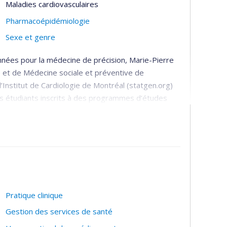
Maladies cardiovasculaires
Pharmacoépidémiologie
Sexe et genre
onnées pour la médecine de précision, Marie-Pierre
 et de Médecine sociale et préventive de
l’Institut de Cardiologie de Montréal (statgen.org)
des étudiants inscrits à des programmes d’études
médicales et pharmacologie.
ires et le diabète ainsi que la réponse aux
yant sur la bio-informatique et les statistiques,
 jeux de données génomiques et protéomiques
’ICM (17 000 participants), et des études cliniques
ants).
Pratique clinique
Gestion des services de santé