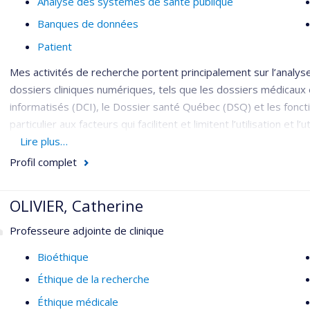
Analyse des systèmes de santé publique
Banques de données
Patient
Mes activités de recherche portent principalement sur l’analyse
dossiers cliniques numériques, tels que les dossiers médicaux 
informatisés (DCI), le Dossier santé Québec (DSQ) et les fonctio
particulier aux facteurs qui facilitent et limitent l’utilisation et l’u
données cliniques partagées tout au long de la trajectoire de 
Lire plus…
développer les capacités analytiques, autant à des fins cliniqu
Profil complet
portent aussi sur les technologies visant à optimiser l’usage
électronique et le bilan comparatif informatisé. Je m’intéresse a
OLIVIER, Catherine
standards terminologiques, en particulier en lien avec l’usage 
profil d’efficacité et d’innocuité.
Professeure adjointe de clinique
Bioéthique
Éthique de la recherche
Éthique médicale