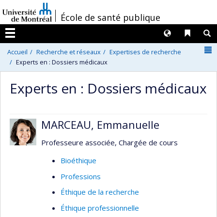
Passer
/
École de santé publique
au
contenu
Langues
Liens 
R
Menu
N
Accueil
Recherche et réseaux
Expertises de recherche
Experts en : Dossiers médicaux
Experts en : Dossiers médicaux
MARCEAU, Emmanuelle
Professeure associée, Chargée de cours
Bioéthique
Professions
Éthique de la recherche
Éthique professionnelle