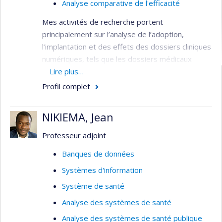
Analyse comparative de l'efficacité
Mes activités de recherche portent
principalement sur l’analyse de l’adoption,
l’implantation et des effets des dossiers cliniques
numériques, tels que les dossiers médicaux
électroniques (DME), les dossiers cliniques
Lire plus…
informatisés (DCI), le Dossier santé Québec
Profil complet
(DSQ) et les fonctionnalités qui y sont liées. En
s’intéressant en particulier aux facteurs qui
NIKIEMA, Jean
facilitent et limitent l’utilisation et l’utilisabilité des
outils, et l’interprétabilité des données cliniques
Professeur adjoint
partagées tout au long de la trajectoire de soin
Banques de données
des patients. Le tout dans une perspective de
Systèmes d'information
développer les capacités analytiques, autant à
des fins cliniques, gestionnaire et de recherche.
Système de santé
Mes travaux portent aussi sur les technologies
Analyse des systèmes de santé
visant à optimiser l’usage des médicaments,
Analyse des systèmes de santé publique
notamment la prescription électronique et le bilan