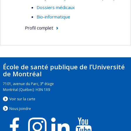
comparatif informatisé. Je m’intéresse aussi à
Dossiers médicaux
l’interopérabilité sémantique et aux standards
Bio-informatique
terminologiques, en particulier en lien avec
Profil complet
l’usage des médicaments, leur modalité d’usage,
et leur profil d’efficacité et d’innocuité.
École de santé publique de l’Université
de Montréal
e
7101, avenue du Parc, 3
étage
Montréal (Québec) H3N 1X9
Voir sur la carte
Nous jo
i
ndre