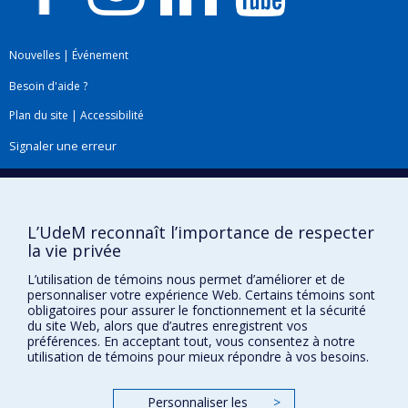
Nouvelles
|
Événement
Besoin d'aide ?
Plan du site
|
Accessibilité
Signaler une erreur
Boîte à outils
L’UdeM reconnaît l’importance de respecter
Téléchargez les logos de l'ESPUM
la vie privée
L’utilisation de témoins nous permet d’améliorer et de
personnaliser votre expérience Web. Certains témoins sont
obligatoires pour assurer le fonctionnement et la sécurité
du site Web, alors que d’autres enregistrent vos
préférences. En acceptant tout, vous consentez à notre
utilisation de témoins pour mieux répondre à vos besoins.
Personnaliser les
>