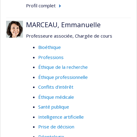
travers de mes différents projets de recherche,
Profil complet
j'ai entre autres développé un algorithme de
prédiction dynamique personnalisée en dialyse et
MARCEAU, Emmanuelle
un algorithme de vérification de la présupposition
causale de positivité. Plus largement, je
Professeure associée, Chargée de cours
m'intéresse aux analyses de survie, à la
Bioéthique
médiation, à la transportabilité et au transfert de
Professions
connaissances interdisciplinaires.
Éthique de la recherche
Éthique professionnelle
Conflits d'intérêt
Éthique médicale
Santé publique
Intelligence artificielle
Prise de décision
Déontologie