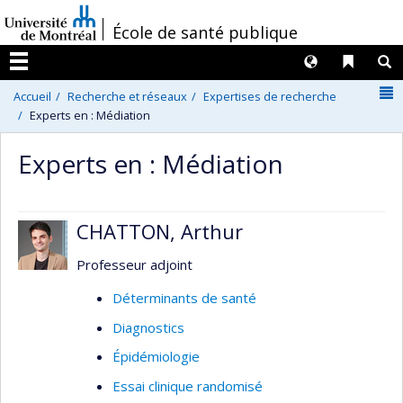
Passer
/
École de santé publique
au
contenu
Langues
Liens 
R
Menu
N
Accueil
Recherche et réseaux
Expertises de recherche
Experts en : Médiation
Experts en : Médiation
CHATTON, Arthur
Professeur adjoint
Déterminants de santé
Diagnostics
Épidémiologie
Essai clinique randomisé