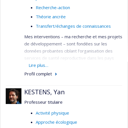
Recherche-action
Théorie ancrée
Transfert/échanges de connaissances
Mes interventions – ma recherche et mes projets
de développement – sont fondées sur les
données probantes ciblant l’organisation des
services de santé reproductive dans les pays
francophones en développement,
Lire plus…
particulièrement: le système socio-culturel et
Profil complet
sanitaire (gestion des ressources humaines, plan
de carrière des professions féminines pour être
KESTENS, Yan
avec la femme, lois et règlementation
correspondante, marketing social, empowerment
Professeur titulaire
de la femme/du couple/de la famille, etc.), le
Activité physique
système éducationnel (évaluation de la formation
Approche écologique
et de la pratique basée sur les données