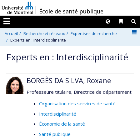
Passer
/
École de santé publique
au
contenu
Langues
Liens 
R
Menu
N
Accueil
Recherche et réseaux
Expertises de recherche
Experts en : Interdisciplinarité
Experts en : Interdisciplinarité
BORGÈS DA SILVA, Roxane
Professeure titulaire, Directrice de département
Organisation des services de santé
Interdisciplinarité
Économie de la santé
Santé publique