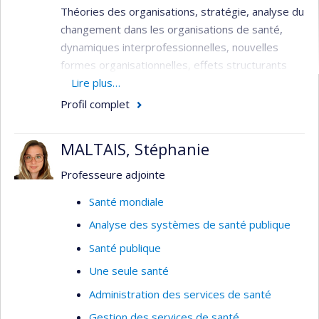
Théories des organisations, stratégie, analyse du
urbains et de la qualité de l’air sur la
changement dans les organisations de santé,
mortalité.
dynamiques interprofessionnelles, nouvelles
D’autres travaux méthodologiques
formes organisationnelles, effets structurants
explorent le potentiel des méthodes
des NTIC dans les transformations des
Lire plus…
économétriques de modélisation hédonique
processus de soins et services.
Profil complet
comme outil de caractérisation des
externalités environnementales influençant
MALTAIS, Stéphanie
les comportements liés à la santé et la
santé des populations.
Professeure adjointe
Champs d'expertise
: épidémiologie spatiale;
Santé mondiale
géomatique; systèmes d'information
Analyse des systèmes de santé publique
géographique; analyse spatiale; cartographie des
maladies
Santé publique
Une seule santé
Administration des services de santé
Gestion des services de santé