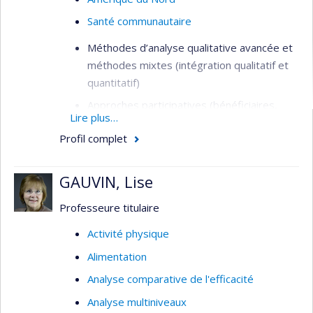
Santé communautaire
Méthodes d’analyse qualitative avancée et
méthodes mixtes (intégration qualitatif et
quantitatif)
Approches participatives (bénéficiaires,
Lire plus…
intervenant.es, gestionnaires, citoyens) en
Profil complet
évaluation de programmes et
d’interventions (santé et services sociaux,
développement communautaire)
GAUVIN, Lise
Étude de besoins de santé et de bien-être
Professeure titulaire
de personnes marginalisées, situations
d’itinérances
Activité physique
Analyse de politiques publiques;
Alimentation
gouvernance ancrée dans des données
Analyse comparative de l'efficacité
probantes
Analyse multiniveaux
Sciences sociales de la santé, anthropologie