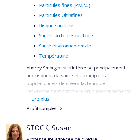
Particules fines (PM2.5)
Particules Ultrafines
Risque sanitaire
Santé cardio-respiratoire
Santé environnementale
Température
Audrey Smargiassi s’intéresse principalement
aux risques à la santé et aux impacts
populationnels de divers facteurs de
l’environnement comme le bruit environnemental,
les polluants de l’air ambiant et les changements
Lire plus…
climatiques.
Profil complet
Elle a dirigé le développement de diverses
approches pour estimer l'exposition de grandes
STOCK, Susan
populations. Elle a été membre du Conseil de
Professeure agrégée de clinique