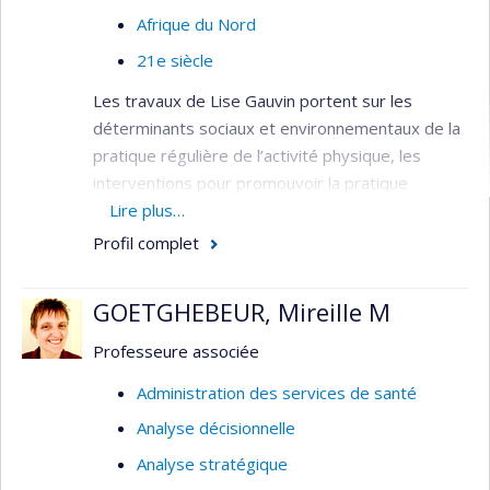
Afrique du Nord
21e siècle
Les travaux de Lise Gauvin portent sur les
déterminants sociaux et environnementaux de la
pratique régulière de l’activité physique, les
interventions pour promouvoir la pratique
régulière de l’activité physique au niveau
Lire plus…
populationnel et les déterminants sociaux des
Profil complet
comportements alimentaires déviants.
Méthodologiquement, ses travaux empruntent
GOETGHEBEUR, Mireille M
des méthodes quantitatives et épidémiologiques
novatrices incluant l’analyse multi-niveaux,
Professeure associée
l’économétrie, l’observation sociale systématique
Administration des services de santé
et l’échantillonnage des expériences.
Analyse décisionnelle
Son équipe étudie comment les différentes
Analyse stratégique
caractéristiques des quartiers peuvent influencer