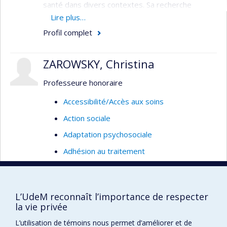
santé dans divers contextes. Sa recherche
examine les conflits qui peuvent surgir dans la
Lire plus…
recherche universitaire et la pratique
Profil complet
professionnelle, en vue de développer des outils
éthiques pour gérer ces conflits quand ils ne
ZAROWSKY, Christina
peuvent pas être évités.
Professeure honoraire
Accessibilité/Accès aux soins
Action sociale
Adaptation psychosociale
Adhésion au traitement
Analyse des systèmes de santé
Communautés culturelles
L’UdeM reconnaît l’importance de respecter
Coopération
la vie privée
Culture organisationnelle
L’utilisation de témoins nous permet d’améliorer et de