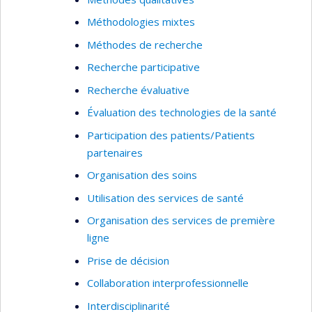
collaborations.
Méthodologies mixtes
Économie de la santé
Méthodes de recherche
Santé publique
Recherche participative
Organisation des soins de santé
Recherche évaluative
Utilisation des services de santé
Évaluation des technologies de la santé
Prestation de services de santé
Participation des patients/Patients
Évaluation des services de santé
partenaires
Services de première ligne
Organisation des soins
Analyse et évaluation des politiques sur les
Utilisation des services de santé
services de santé
Organisation des services de première
Pratiques professsionnelles
ligne
Pratiques médicales
Prise de décision
Développement d'indicateurs
Collaboration interprofessionnelle
Techniques quantitatives
Interdisciplinarité