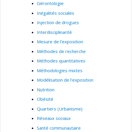
Pour y arriver, elle a recours à divers moyens,
Gérontologie
dont le renforcement de ressources humaines et
Inégalités sociales
institutionnelles et la création d’une plateforme
Injection de drogues
numérique favorisant l’interaction et les échanges
de compétences entre les ressources humaines,
Interdisciplinarité
matérielles et institutionnelles dans la
Mesure de l'exposition
francophonie.
Méthodes de recherche
Méthodes quantitatives
Méthodologies mixtes
Modélisation de l'exposition
Nutrition
Obésité
Quartiers (Urbanisme)
Réseaux sociaux
Santé communautaire