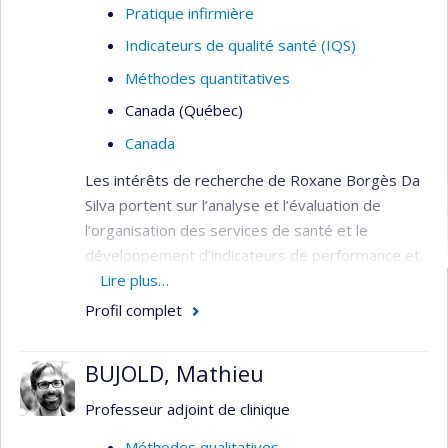
Pratique infirmière
Indicateurs de qualité santé (IQS)
Méthodes quantitatives
Canada (Québec)
Canada
Les intérêts de recherche de Roxane Borgès Da
Silva portent sur l’analyse et l’évaluation de
l’organisation des services de santé et le
développement d’indicateurs de performance et
de qualité. Elle s’intéresse plus particulièrement à
Lire plus…
l’évolution de l’organisation des services de
Profil complet
première ligne et à ses effets sur l’utilisation des
services de santé de la population. Elle
BUJOLD, Mathieu
s’intéresse également aux effets des politiques
de santé liées à l’organisation des services de
Professeur adjoint de clinique
santé, aux pratiques professionnelles et aux
Méthodes qualitatives