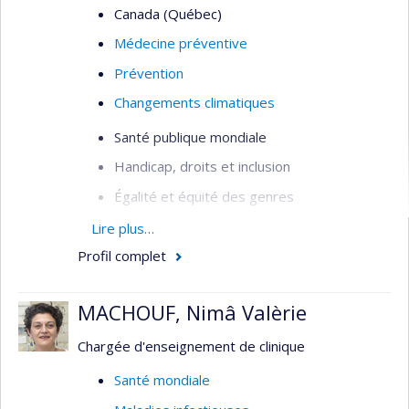
Canada (Québec)
Médecine préventive
Prévention
Changements climatiques
Santé publique mondiale
Handicap, droits et inclusion
Égalité et équité des genres
Intersectionnalité
Lire plus…
Profil complet
Analyse intersectionnelle des politiques
publiques
MACHOUF, Nimâ Valèrie
Équité et justice sociale
Santé sexuelle et reproductive
Chargée d'enseignement de clinique
VIH/sida
Santé mondiale
Violences sexuelles