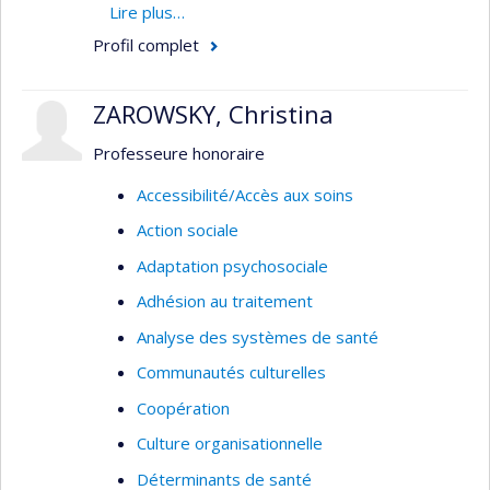
l'amélioration du pronostic cardiovasculaire en
Lire plus…
Nouvelle-Écosse. Les modes de prise en charge
Profil complet
ambulatoire d'enfants asthmatiques.
Domaine: Épidémiologie - Santé
ZAROWSKY, Christina
publique/communautaire. Méthodologie:
Professeure honoraire
Épidémiologique - Évaluative. Pathologie: Diabète
sucré - Maladies cardiovasculaires - SIDA.
Accessibilité/Accès aux soins
Action sociale
Adaptation psychosociale
Adhésion au traitement
Analyse des systèmes de santé
Communautés culturelles
Coopération
Culture organisationnelle
Déterminants de santé