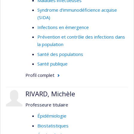
Maladies infectieuses
Accès et utilisation des services de santé
Syndrome d'immunodéficience acquise
Systèmes de santé
(SIDA)
Santé des populations vulnérables et
Infections en émergence
marginalisées
Prévention et contrôle des infections dans
Gouvernance mondiale de la santé relative
la population
à la COVID-19
Santé des populations
Déterminants structurels et sociaux de la
Santé publique
santé
Profil complet
Recherche qualitative
Étude de cas
RIVARD, Michèle
Méthodes mixtes
Professeure titulaire
Mobilisation et échange des connaissances
intégrés
Épidémiologie
Afrique subsaharienne
Biostatistiques
Asie du sud