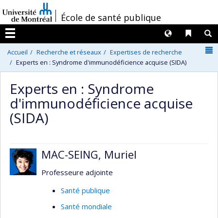
Passer
/
École de santé publique
au
contenu
Langues
Liens 
R
Menu
N
Accueil
Recherche et réseaux
Expertises de recherche
Experts en : Syndrome d'immunodéficience acquise (SIDA)
Experts en : Syndrome
d'immunodéficience acquise
(SIDA)
MAC-SEING, Muriel
Professeure adjointe
Santé publique
Santé mondiale