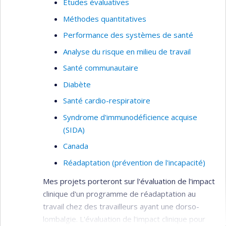
Études évaluatives
Asie du sud-est
Méthodes quantitatives
Canada
Performance des systèmes de santé
Analyse du risque en milieu de travail
Santé communautaire
Diabète
Santé cardio-respiratoire
Syndrome d'immunodéficience acquise
(SIDA)
Canada
Réadaptation (prévention de l'incapacité)
Mes projets porteront sur l'évaluation de l'impact
clinique d'un programme de réadaptation au
travail chez des travailleurs ayant une dorso-
lombalgie. L'évaluation de l'impact clinique pour