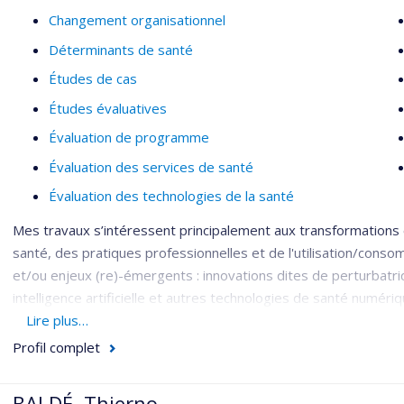
Changement organisationnel
Déterminants de santé
Études de cas
Études évaluatives
Évaluation de programme
Évaluation des services de santé
Évaluation des technologies de la santé
Mes travaux s’intéressent principalement aux transformation
santé, des pratiques professionnelles et de l'utilisation/conso
et/ou enjeux (re)-émergents : innovations dites de perturbatri
intelligence artificielle et autres technologies de santé numéri
antimicrobiens, transition écologique).
Lire plus…
Profil complet
J’œuvre dans l’évaluation stratégique des projets innovants et 
dynamiques d’acteurs, enjeux de pouvoir, financement, entre au
succès, pérennité et mise à l’échelle.
BALDÉ, Thierno