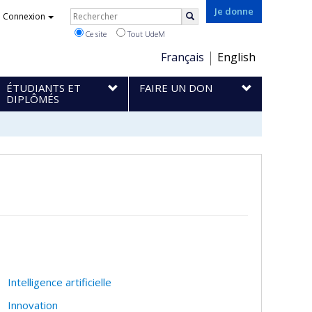
Rechercher
Je donne
Connexion
Rechercher
Ce site
Tout UdeM
Choix
Français
English
de
ÉTUDIANTS ET
FAIRE UN DON
la
DIPLÔMÉS
langue
Intelligence artificielle
Innovation