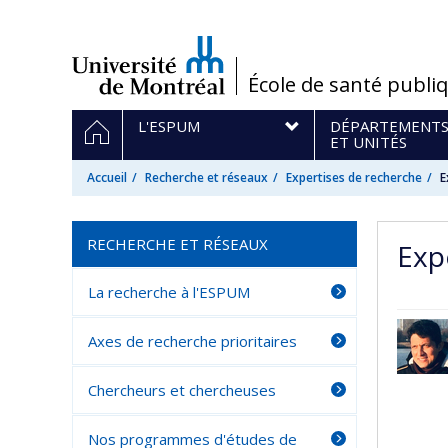
Passer
au
contenu
/
École de santé publi
Navigation
ACCUEIL
L'ESPUM
DÉPARTEMENT
principale
ET UNITÉS
Accueil
Recherche et réseaux
Expertises de recherche
E
RECHERCHE ET RÉSEAUX
Exp
La recherche à l'ESPUM
Axes de recherche prioritaires
Chercheurs et chercheuses
Nos programmes d'études de