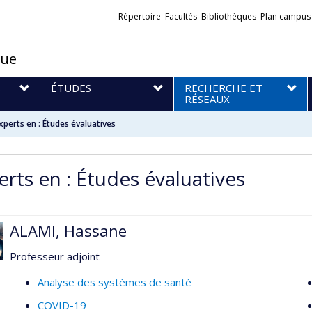
Liens
Répertoire
Facultés
Bibliothèques
Plan campus
externes
que
S
ÉTUDES
RECHERCHE ET
RÉSEAUX
xperts en : Études évaluatives
erts en : Études évaluatives
ALAMI, Hassane
Professeur adjoint
Analyse des systèmes de santé
COVID-19