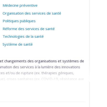
Médecine préventive
Organisation des services de santé
Politiques publiques
Réforme des services de santé
Technologies de la santé
Système de santé
s et changements des organisations et systèmes de
mmation des services à la lumière des innovations
ces et/ou de rupture (ex. thérapies géniques,
que), crises sanitaires (ex. COVID-19, résistance aux
complexes (ex. gouvernance, institutionnalisation,
tres) : implantation, conditions d'adoption et de