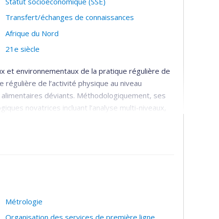
Statut socioéconomique (SSE)
Transfert/échanges de connaissances
Afrique du Nord
21e siècle
ux et environnementaux de la pratique régulière de
e régulière de l’activité physique au niveau
 alimentaires déviants. Méthodologiquement, ses
ques novatrices incluant l’analyse multi-niveaux,
lonnage des expériences.
 quartiers peuvent influencer les habitudes de vie,
terventions de santé publique et comment ces
 pour le mieux.
Métrologie
Organisation des services de première ligne