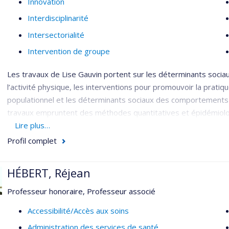
Innovation
Interdisciplinarité
Intersectorialité
Intervention de groupe
Les travaux de Lise Gauvin portent sur les déterminants socia
l’activité physique, les interventions pour promouvoir la pratiqu
populationnel et les déterminants sociaux des comportements
travaux empruntent des méthodes quantitatives et épidémiologi
l’économétrie, l’observation sociale systématique et l’échantil
Lire plus…
Profil complet
Son équipe étudie comment les différentes caractéristiques des
quels aspects des voisinages peuvent devenir des cibles d’in
interventions de santé publique peuvent changer les voisinages
HÉBERT, Réjean
Professeur honoraire, Professeur associé
Accessibilité/Accès aux soins
Administration des services de santé