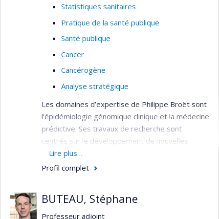
Statistiques sanitaires
Pratique de la santé publique
Santé publique
Cancer
Cancérogène
Analyse stratégique
Les domaines d’expertise de Philippe Broët sont
l’épidémiologie génomique clinique et la médecine
prédictive. Ses travaux de recherche sont
centrés sur le développement de nouvelles
stratégies d’analyse adaptées aux études de
Lire plus…
génomique dans les maladies multifactorielles.
Profil complet
Les projets réalisés associent une double
composante méthodologique et de transfert en
BUTEAU, Stéphane
clinique. Il enseigne également à l’Université
Paris-Sud/Paris-Saclay.
Professeur adjoint