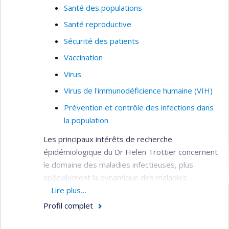
Santé des populations
Santé reproductive
Sécurité des patients
Vaccination
Virus
Virus de l'immunodéficience humaine (VIH)
Prévention et contrôle des infections dans
la population
Les principaux intérêts de recherche
épidémiologique du Dr Helen Trottier concernent
le domaine des maladies infectieuses, plus
spécialement la dynamique des maladies
infectieuses communes de l’enfance, la
Lire plus…
vaccination et les maladies infectieuses liées au
Profil complet
cancer comme le virus du papillome humain
(HPV), le virus d’Epstein-Barr (EBV) et autres