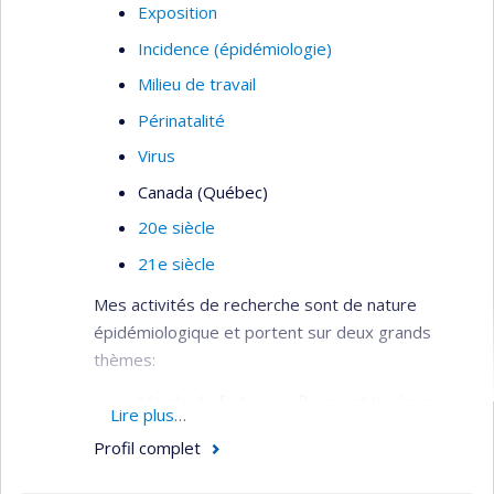
Exposition
Incidence (épidémiologie)
Milieu de travail
Périnatalité
Virus
Canada (Québec)
20e siècle
21e siècle
Mes activités de recherche sont de nature
épidémiologique et portent sur deux grands
thèmes:
l’étude de facteurs influençant la réponse
Lire plus…
immunitaire et leur rôle sur le
Profil complet
développement des maladies
inflammatoires et auto-immunes