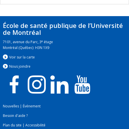
virus Herpes Humain (HHV). Elle s’intéresse
particulière à la transmission périnatale d’agents
infectieux et à la transmission infectieuse par
École de santé publique de l’Université
l’entremise de produits sanguins. Dr Trottier est
de Montréal
titulaire de nombreux fonds de recherche et de
e
7101, avenue du Parc, 3
étage
bourses salariales des IRSC et du FRQS.
Montréal (Québec) H3N 1X9
Voir sur la carte
Nous jo
i
ndre
Nouvelles
|
Événement
Besoin d'aide ?
Plan du site
|
Accessibilité