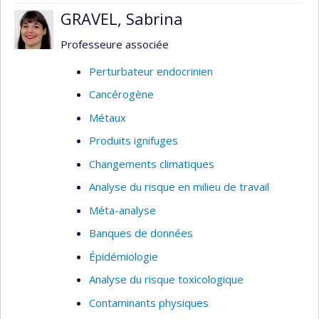
Modélisation mathématique des
GRAVEL, Sabrina
concentrations de contaminants en milieu
de travail
Professeure associée
Surveillance biologique
Perturbateur endocrinien
Thèmes : Hygiène du travail, santé et sécurité,
Cancérogène
évaluation des expositions professionnelles
Métaux
Produits ignifuges
Changements climatiques
Analyse du risque en milieu de travail
Méta-analyse
Banques de données
Épidémiologie
Analyse du risque toxicologique
Contaminants physiques