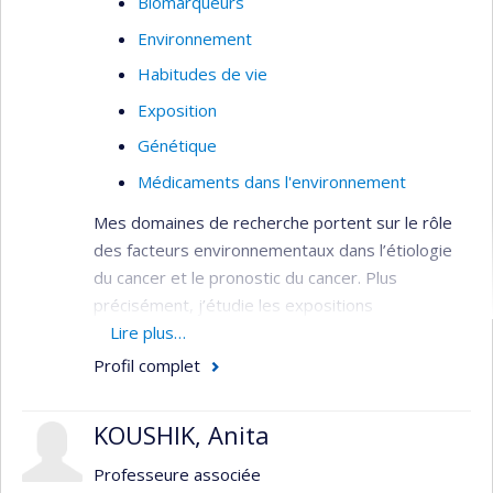
Biomarqueurs
Environnement
Habitudes de vie
Exposition
Génétique
Médicaments dans l'environnement
Mes domaines de recherche portent sur le rôle
des facteurs environnementaux dans l’étiologie
du cancer et le pronostic du cancer. Plus
précisément, j’étudie les expositions
environnementales coutumières qui peuvent être
Lire plus…
modifiées afin de prévenir l’apparition du cancer.
Profil complet
Pour ce, mes sources d’informations sont les
diètes alimentaires (amines aromatiques
KOUSHIK, Anita
hétérocycliques (AHA), et hydrocarbures
aromatiques polycycliques (HAP)), les habitudes
Professeure associée