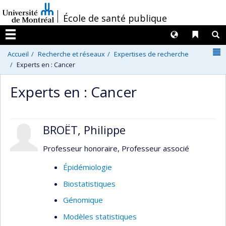
Passer
/
École de santé publique
au
contenu
Langues
Liens 
R
Menu
N
Accueil
Recherche et réseaux
Expertises de recherche
Experts en : Cancer
Experts en : Cancer
BROËT, Philippe
Professeur honoraire, Professeur associé
Épidémiologie
Biostatistiques
Génomique
Modèles statistiques