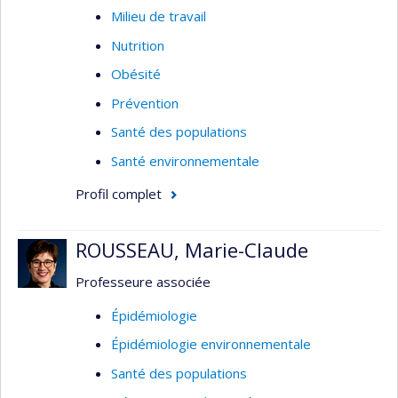
voie cutanée. Finalement, Jérôme Lavoué
Milieu de travail
s’intéresse au design et à l’évaluation des
Nutrition
performances des stratégies de mesure de
l’exposition en milieu de travail.
Obésité
Prévention
Santé des populations
Santé environnementale
Profil complet
ROUSSEAU, Marie-Claude
Professeure associée
Épidémiologie
Épidémiologie environnementale
Santé des populations