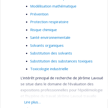
Modélisation mathématique
Prévention
Protection respiratoire
Risque chimique
Santé environnementale
Solvants organiques
Substitution des solvants
Substitution des substances toxiques
Toxicologie industrielle
L’intérêt principal de recherche de Jérôme Lavoué
se situe dans le domaine de l’évaluation des
expositions professionnelles pour l’épidémiologie
et l’hygiène du travail. Jérôme Lavoué travaille
actuellement sur le développement d’une matrice
Lire plus…
emploi-exposition aux substances chimiques