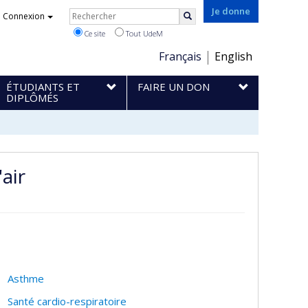
Rechercher
Je donne
Connexion
Rechercher
Ce site
Tout UdeM
Choix
Français
English
de
ÉTUDIANTS ET
FAIRE UN DON
la
DIPLÔMÉS
langue
air
Asthme
Santé cardio-respiratoire