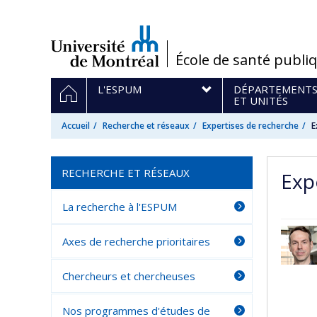
Passer
au
contenu
/
École de santé publi
Navigation
ACCUEIL
L'ESPUM
DÉPARTEMENT
principale
ET UNITÉS
Accueil
Recherche et réseaux
Expertises de recherche
E
RECHERCHE ET RÉSEAUX
Exp
La recherche à l'ESPUM
Axes de recherche prioritaires
Chercheurs et chercheuses
Nos programmes d'études de