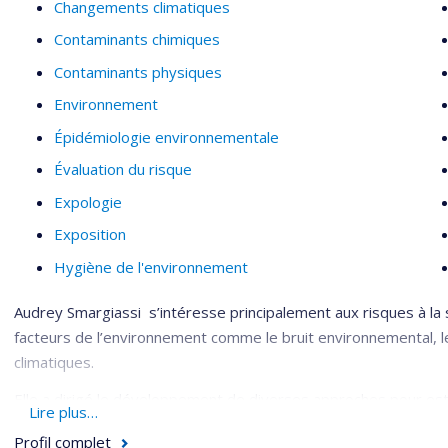
Changements climatiques
Contaminants chimiques
Contaminants physiques
Environnement
Épidémiologie environnementale
Évaluation du risque
Expologie
Exposition
Hygiène de l'environnement
Audrey Smargiassi s’intéresse principalement aux risques à la 
facteurs de l’environnement comme le bruit environnemental, le
climatiques.
Elle a dirigé le développement de diverses approches pour esti
Lire plus…
membre du Conseil de direction et co-responsable du groupe s
Profil complet