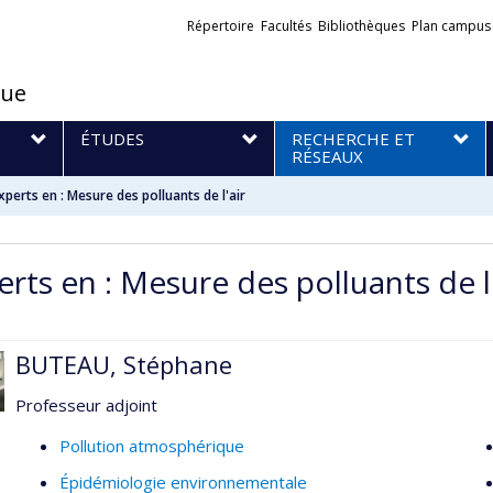
Liens
Répertoire
Facultés
Bibliothèques
Plan campus
externes
que
S
ÉTUDES
RECHERCHE ET
RÉSEAUX
xperts en : Mesure des polluants de l'air
erts en : Mesure des polluants de l'
BUTEAU, Stéphane
Professeur adjoint
Pollution atmosphérique
Épidémiologie environnementale