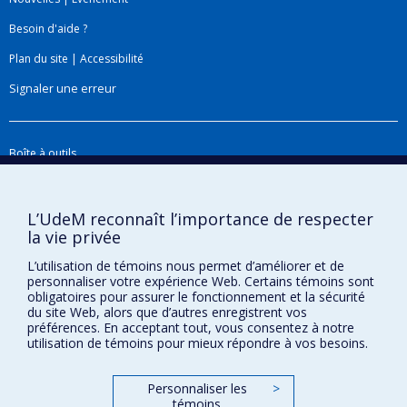
paramètres intrinsèques de ces procédés
industriels afin de réduire l'émission à la source.
Besoin d'aide ?
Sur cette thématique de recherche, il a reçu en
Plan du site
|
Accessibilité
avril 2019 une bourse de carrière Junior niveau 1
Signaler une erreur
FRQ-IRSST en santé et sécurité du travail pour
une durée de 4 ans.
La seconde thématique regroupe un ensemble
Boîte à outils
de projets de recherche, tant expérimentaux que
Téléchargez les logos de l'ESPUM
théoriques (développement de modèles et
L’UdeM reconnaît l’importance de respecter
simulation) sur
l’efficacité des vêtements de
la vie privée
protection chimique (gants et combinaisons
de protection) contre les particules
L’utilisation de témoins nous permet d’améliorer et de
personnaliser votre expérience Web. Certains témoins sont
nanométriques
sous différentes formes
obligatoires pour assurer le fonctionnement et la sécurité
(poudres, solutions colloïdales ou aérosols) dans
du site Web, alors que d’autres enregistrent vos
préférences. En acceptant tout, vous consentez à notre
des conditions simulant leur utilisation en milieu
utilisation de témoins pour mieux répondre à vos besoins.
de travail. Ce programme de recherche
Confidentialité
comprend aussi le développement de nouveaux
Personnaliser les
>
Conditions d’utilisation
matériaux permettant une augmentation
témoins