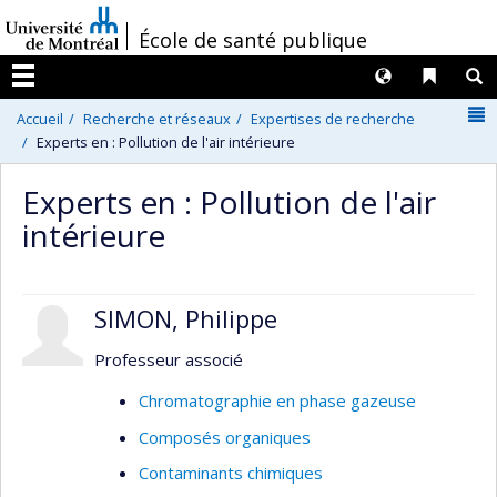
Passer
/
École de santé publique
au
contenu
Langues
Liens 
R
Menu
N
Accueil
Recherche et réseaux
Expertises de recherche
Experts en : Pollution de l'air intérieure
Experts en : Pollution de l'air
intérieure
SIMON, Philippe
Professeur associé
Chromatographie en phase gazeuse
Composés organiques
Contaminants chimiques