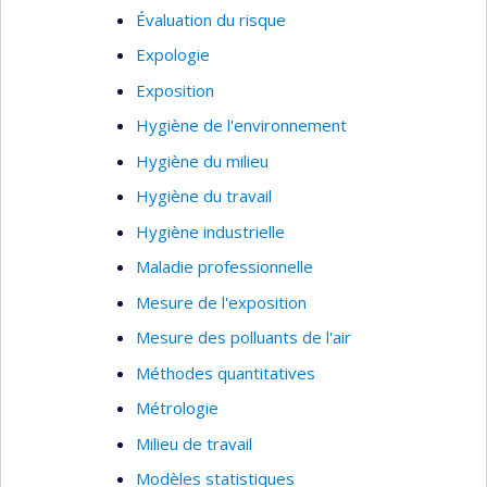
Évaluation du risque
D’autres travaux méthodologiques
explorent le potentiel des méthodes
Expologie
économétriques de modélisation hédonique
Exposition
comme outil de caractérisation des
Hygiène de l'environnement
externalités environnementales influençant
les comportements liés à la santé et la
Hygiène du milieu
santé des populations.
Hygiène du travail
Champs d'expertise
: épidémiologie spatiale;
Hygiène industrielle
géomatique; systèmes d'information
Maladie professionnelle
géographique; analyse spatiale; cartographie des
Mesure de l'exposition
maladies
Mesure des polluants de l'air
Méthodes quantitatives
Métrologie
Milieu de travail
Modèles statistiques