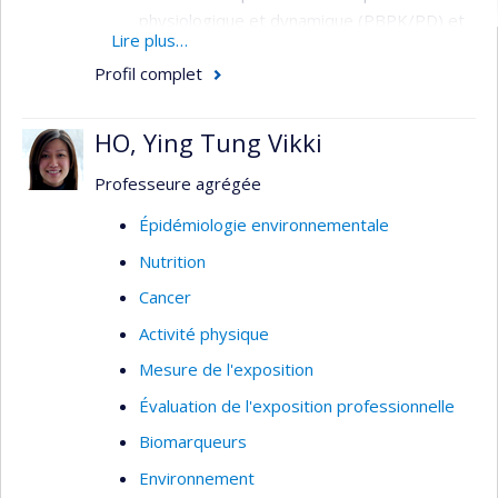
physiologique et dynamique (PBPK/PD) et
Lire plus…
cellulaire
Profil complet
Études sur les modes d’action des
contaminants et des solvants
HO, Ying Tung Vikki
Toxicologie des nanoparticules
(nanotoxicologie et nanosécurité)
Professeure agrégée
Épidémiologie environnementale
Nutrition
Cancer
Activité physique
Mesure de l'exposition
Évaluation de l'exposition professionnelle
Biomarqueurs
Environnement