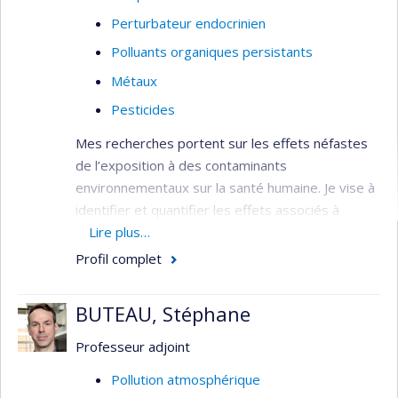
Perturbateur endocrinien
Polluants organiques persistants
Métaux
Pesticides
Mes recherches portent sur les effets néfastes
de l’exposition à des contaminants
environnementaux sur la santé humaine. Je vise à
identifier et quantifier les effets associés à
l’exposition aux substances toxiques sur la santé
Lire plus…
des populations. Au moyen d’études
Profil complet
épidémiologiques j'examine de quelle façon ces
contaminants peuvent avoir un effet néfaste sur
BUTEAU, Stéphane
la santé, notamment, le système nerveux et les
systèmes endocriniens. Mes travaux ont aidé à la
Professeur adjoint
compréhension des effets de plusieurs polluants,
Pollution atmosphérique
dont les pesticides, le manganèse et les BPC.