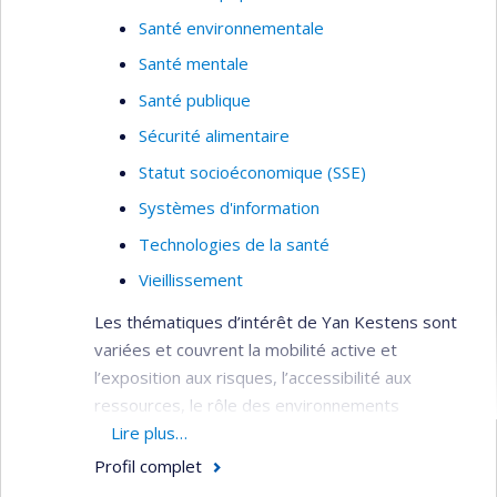
Santé environnementale
Santé mentale
Santé publique
Sécurité alimentaire
Statut socioéconomique (SSE)
Systèmes d'information
Technologies de la santé
Vieillissement
Les thématiques d’intérêt de Yan Kestens sont
variées et couvrent la mobilité active et
l’exposition aux risques, l’accessibilité aux
ressources, le rôle des environnements
alimentaires, le vieillissement et la santé mentale.
Lire plus…
Profil complet
Développement et application d’outils de