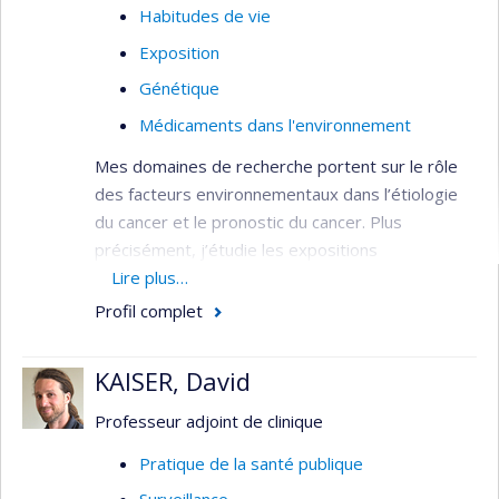
Habitudes de vie
Exposition
Génétique
Médicaments dans l'environnement
Mes domaines de recherche portent sur le rôle
des facteurs environnementaux dans l’étiologie
du cancer et le pronostic du cancer. Plus
précisément, j’étudie les expositions
environnementales coutumières qui peuvent être
Lire plus…
modifiées afin de prévenir l’apparition du cancer.
Profil complet
Pour ce, mes sources d’informations sont les
diètes alimentaires (amines aromatiques
KAISER, David
hétérocycliques (AHA), et hydrocarbures
aromatiques polycycliques (HAP)), les habitudes
Professeur adjoint de clinique
de vie et les occupations professionnelles
Pratique de la santé publique
(pesticides, gaz d’échappement des moteurs à