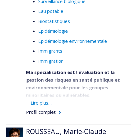
Surveillance biologique
Eau potable
Biostatistiques
Épidémiologie
Épidémiologie environnementale
Immigrants
Immigration
Ma spécialisation est l'évaluation et la
gestion des risques en santé publique et
environnementale pour les groupes
minoritaires ou vulnérables
.
Lire plus…
Mon équipe et moi étudions les liens entre
Profil complet
l'exposition aux contaminants, l'environnement, la
nutrition et la diète. J'ai travaillé sur divers projets
de recherche concernant les mesures de santé
ROUSSEAU, Marie-Claude