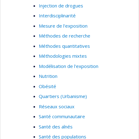
CARTaGENE, ainsi qu’à la détermination des
Injection de drogues
prédicteurs de niveaux de vitamine D sérique
Interdisciplinarité
pour des femmes en santé à Montréal. Ces deux
Mesure de l'exposition
projets contribuent à mon intérêt pour le
développement et l’application d’outils
Méthodes de recherche
méthodologiques afin d’améliorer les évaluations
Méthodes quantitatives
d’expositions dans les études épidémiologiques.
Méthodologies mixtes
Modélisation de l'exposition
Nutrition
Obésité
Quartiers (Urbanisme)
Réseaux sociaux
Santé communautaire
Santé des aînés
Santé des populations