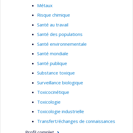
de l’exposition à des substances toxiques par la
Métaux
voie cutanée. Finalement, Jérôme Lavoué
Risque chimique
s’intéresse au design et à l’évaluation des
Santé au travail
performances des stratégies de mesure de
l’exposition en milieu de travail.
Santé des populations
Santé environnementale
Santé mondiale
Santé publique
Substance toxique
Surveillance biologique
Toxicocinétique
Toxicologie
Toxicologie industrielle
Transfert/échanges de connaissances
Profil complet