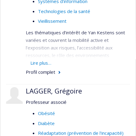
Systèmes d'information
Technologies de la santé
Vieillissement
Les thématiques d’intérêt de Yan Kestens sont
variées et couvrent la mobilité active et
l’exposition aux risques, l’accessibilité aux
ressources, le rôle des environnements
alimentaires, le vieillissement et la santé mentale.
Lire plus…
Profil complet
Développement et application d’outils de
mesure et d’analyse spatiale visant à
LAGGER, Grégoire
caractériser les facteurs et processus
impliqués dans les liens entre
Professeur associé
environnement et santé.
Obésité
Diverses recherches en cours portant sur la
dimension spatiale de nos interactions avec
Diabète
l’environnement et l’impact sur la santé :
Réadaptation (prévention de l'incapacité)