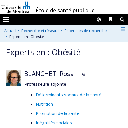
Passer
/
École de santé publique
au
contenu
Langues
Liens 
R
Menu
N
Accueil
Recherche et réseaux
Expertises de recherche
Experts en : Obésité
Experts en : Obésité
BLANCHET, Rosanne
Professeure adjointe
Déterminants sociaux de la santé
Nutrition
Promotion de la santé
Inégalités sociales