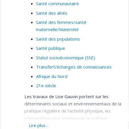
Santé communautaire
Santé des aînés
Santé des femmes/santé
maternelle/Maternité
Santé des populations
Santé publique
Statut socioéconomique (SSE)
Transfert/échanges de connaissances
Afrique du Nord
21e siècle
Les travaux de Lise Gauvin portent sur les
déterminants sociaux et environnementaux de la
pratique régulière de l’activité physique, les
interventions pour promouvoir la pratique
régulière de l’activité physique au niveau
Lire plus…