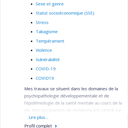
Sexe et genre
Statut socioéconomique (SSE)
Stress
Tabagisme
Tempérament
Violence
Vulnérabilité
COVID-19
COVID19
Mes travaux se situent dans les domaines de la
psychopathologie développementale et de
l’épidémiologie de la santé mentale au cours de la
vie. Mon programme de recherche est centré sur
l’étude de la transmission intergénérationnelle
Lire plus…
des facteurs de risque pour les problèmes de
Profil complet