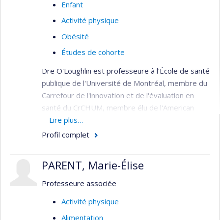
Enfant
Champs d'expertise
: épidémiologie spatiale;
Activité physique
géomatique; systèmes d'information
Obésité
géographique; analyse spatiale; cartographie des
maladies
Études de cohorte
Dre O'Loughlin est professeure à l'École de santé
publique de l'Université de Montréal, membre du
Carrefour de l'innovation et de l'évaluation en
santé du CrCHUM, membre élu de l'American
Academy of Pediatrics Tobacco Consortium et
Lire plus…
membre de l'Académie canadienne des sciences
Profil complet
de la santé. Elle a été titulaire d'une chaire de
recherche du Canada de niveau 1 sur les
PARENT, Marie-Élise
déterminants précoces des maladies chroniques
de 2004 à 2021. Elle est une experte de premier
Professeure associée
plan dans la recherche sur la santé publique des
Activité physique
enfants et des adolescents, avec plus de 360
Alimentation
publications et de nombreuses collaborations