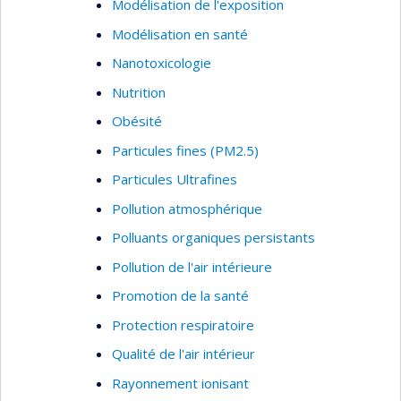
Modélisation de l'exposition
œuvre d'interventions de promotion de la
Modélisation en santé
santé en milieu scolaire au Québec. Deux
Nanotoxicologie
cycles de collecte de données auprès des
directeurs d'école et des entretiens
Nutrition
qualitatifs avec les centres de services
Obésité
scolaires ont fourni des données
Particules fines (PM2.5)
essentielles pour améliorer les
interventions de promotion de la santé
Particules Ultrafines
dans les écoles, en particulier dans les
Pollution atmosphérique
communautés défavorisées.
Polluants organiques persistants
Pollution de l'air intérieure
Promotion de la santé
Protection respiratoire
Qualité de l'air intérieur
Rayonnement ionisant