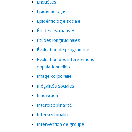
objectif de diffuser les connaissances
Enquêtes
concernant les services périnataux et
Épidémiologie
préscolaires les plus efficaces afin
Épidémiologie sociale
d’améliorer ces services.
Études évaluatives
Je suis également directrice de trois groupes de
Études longitudinales
recherche : l'
Observatoire pour l'Éducation et la
Santé des enfants
, Le
Groupe de Recherche sur
Évaluation de programme
l'Inadaptation Psychosociale chez l'enfant
et le
Évaluation des interventions
Réseau Périnatologie
.
populationnelles
Image corporelle
Inégalités sociales
Innovation
Interdisciplinarité
Intersectorialité
Intervention de groupe