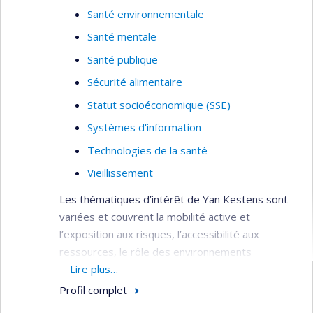
Santé environnementale
Santé mentale
Santé publique
Sécurité alimentaire
Statut socioéconomique (SSE)
Systèmes d'information
Technologies de la santé
Vieillissement
Les thématiques d’intérêt de Yan Kestens sont
variées et couvrent la mobilité active et
l’exposition aux risques, l’accessibilité aux
ressources, le rôle des environnements
alimentaires, le vieillissement et la santé mentale.
Lire plus…
Profil complet
Développement et application d’outils de
mesure et d’analyse spatiale visant à