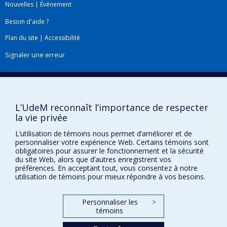
Nouvelles
|
Événement
changements climatiques et de réduction des
inégalités sociales de santé).
Besoin d'aide ?
Plan du site
|
Accessibilité
Signaler une erreur
Boîte à outils
L’UdeM reconnaît l’importance de respecter
Téléchargez les logos de l'ESPUM
la vie privée
L’utilisation de témoins nous permet d’améliorer et de
personnaliser votre expérience Web. Certains témoins sont
obligatoires pour assurer le fonctionnement et la sécurité
du site Web, alors que d’autres enregistrent vos
préférences. En acceptant tout, vous consentez à notre
utilisation de témoins pour mieux répondre à vos besoins.
Personnaliser les
>
témoins
Confidentialité
Conditions d’utilisation