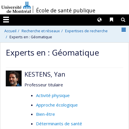
Passer
/
École de santé publique
au
contenu
Langues
Liens 
R
Menu
N
Accueil
Recherche et réseaux
Expertises de recherche
Experts en : Géomatique
Experts en : Géomatique
KESTENS, Yan
Professeur titulaire
Activité physique
Approche écologique
Bien-être
Déterminants de santé