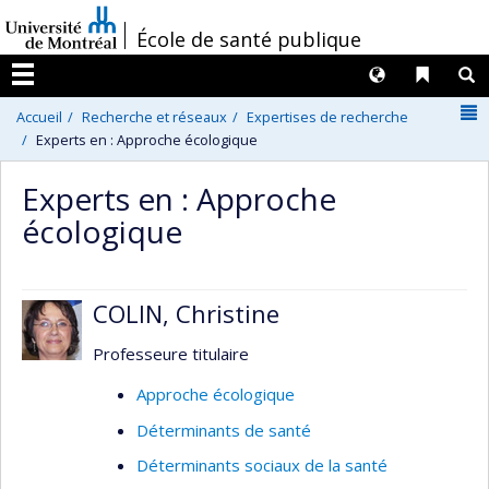
Passer
/
École de santé publique
au
contenu
Langues
Liens 
R
Menu
N
Accueil
Recherche et réseaux
Expertises de recherche
Experts en : Approche écologique
Experts en : Approche
écologique
COLIN, Christine
Professeure titulaire
Approche écologique
Déterminants de santé
Déterminants sociaux de la santé