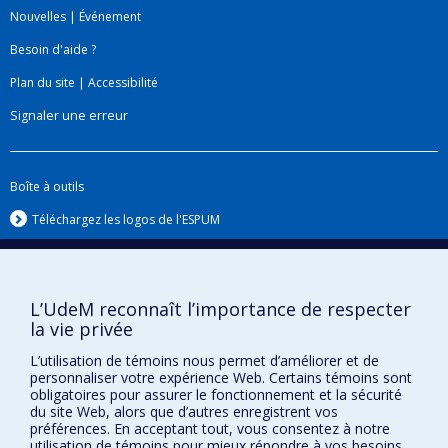
des interventions en santé, stratégies et actions
Nouvelles
|
Événement
sanitaires.
Besoin d'aide ?
Il s’intéresse également à la traduction des
Plan du site
|
Accessibilité
résultats de recherche en politique ainsi qu’aux
Signaler une erreur
stratégies et actions pour la protection et la
promotion de la santé publique en Afrique.
Boîte à outils
Téléchargez les logos de l'ESPUM
L’UdeM reconnaît l’importance de respecter
la vie privée
L’utilisation de témoins nous permet d’améliorer et de
personnaliser votre expérience Web. Certains témoins sont
obligatoires pour assurer le fonctionnement et la sécurité
du site Web, alors que d’autres enregistrent vos
Confidentialité
préférences. En acceptant tout, vous consentez à notre
utilisation de témoins pour mieux répondre à vos besoins.