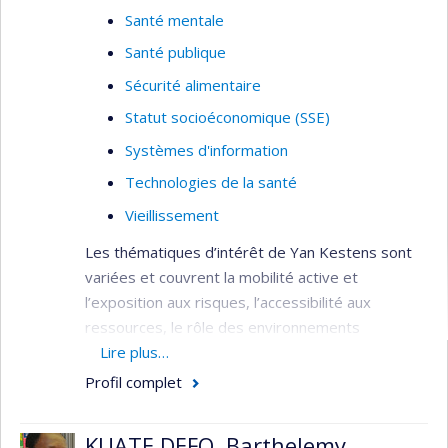
Santé mentale
Santé publique
Sécurité alimentaire
Statut socioéconomique (SSE)
Systèmes d'information
Technologies de la santé
Vieillissement
Les thématiques d’intérêt de Yan Kestens sont
variées et couvrent la mobilité active et
l’exposition aux risques, l’accessibilité aux
ressources, le rôle des environnements
alimentaires, le vieillissement et la santé mentale.
Lire plus…
Profil complet
Développement et application d’outils de
mesure et d’analyse spatiale visant à
KUATE DEFO, Barthelemy
caractériser les facteurs et processus