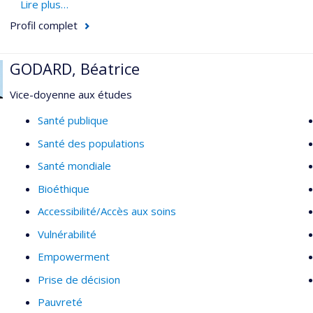
du personnel de santé (Sénégal et Mali). Déterminants de la s
Lire plus…
organisation des services de santé; ressources humaines.
Profil complet
GODARD, Béatrice
Vice-doyenne aux études
Santé publique
Santé des populations
Santé mondiale
Bioéthique
Accessibilité/Accès aux soins
Vulnérabilité
Empowerment
Prise de décision
Pauvreté