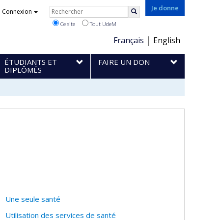
Rechercher
Je donne
Connexion
Rechercher
Ce site
Tout UdeM
Choix
Français
English
de
ÉTUDIANTS ET
FAIRE UN DON
la
DIPLÔMÉS
langue
Une seule santé
Utilisation des services de santé