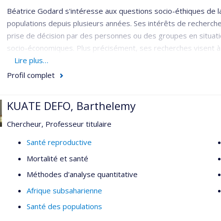
Béatrice Godard s'intéresse aux questions socio-éthiques de l
populations depuis plusieurs années. Ses intérêts de recherch
prise de décision par des personnes ou des groupes en situati
socio-économiques. Plus précisément, ses recherches visent à
par rapport à la situation de vulnérabilité dans laquelle ils se
Lire plus…
pour contribuer à leur autonomisation. Ses travaux s’inscriven
Profil complet
KUATE DEFO, Barthelemy
Chercheur, Professeur titulaire
Santé reproductive
Mortalité et santé
Méthodes d'analyse quantitative
Afrique subsaharienne
Santé des populations