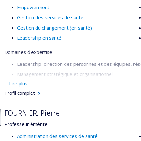
Empowerment
Gestion des services de santé
Gestion du changement (en santé)
Leadership en santé
Domaines d'expertise
Leadership, direction des personnes et des équipes, réso
Management stratégique et organisationnel
Lire plus…
Formation continue, andragogie et technopédagogie
Profil complet
Gestion administrative et développement d’affaires
Gestion en contexte international et interculturel
FOURNIER, Pierre
Coaching de carrière
Professeur émérite
Secteurs d'intervention
Administration des services de santé
Santé publique (public et privé)