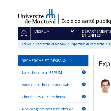
Passer
au
contenu
/
École de santé publi
Navigation
ACCUEIL
L'ESPUM
DÉPARTEMENT
principale
ET UNITÉS
Accueil
Recherche et réseaux
Expertises de recherche
E
RECHERCHE ET RÉSEAUX
Exp
La recherche à l'ESPUM
Axes de recherche prioritaires
Chercheurs et chercheuses
Nos programmes d'études de