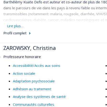
Barthélémy Kuate Defo est auteur et co-auteur de plus de 180 pu
dans le parcours de vie dans les pays à revenu faible ou interm
transmissibles (notamment: malaria, rougeole, diarrhée, VIH/SI
cardiovasculaires, diabète, cancer, maladies neurologiques e
utilisant les modèles de simulation, les modèles paramétrique
Lire plus…
séquentielles, longitudinales, multi-niveaux et multi-états.
Profil complet
Ses domaines de recherche couvrent l’écologie; la nutrition et l
maladies transmissibles et non-transmissibles; la mortalité sel
ZAROWSKY, Christina
population et en santé publique mondiale; la conception, le dé
Professeure honoraire
interventions en santé, stratégies et actions sanitaires.
Accessibilité/Accès aux soins
Il s’intéresse également à la traduction des résultats de recher
Action sociale
pour la protection et la promotion de la santé publique en Afriq
Adaptation psychosociale
Adhésion au traitement
Analyse des systèmes de santé
Communautés culturelles