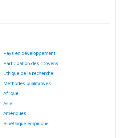
anté; pays en développement; évaluation et
Pays en développement
Participation des citoyens
Éthique de la recherche
Méthodes qualitatives
Afrique
Asie
Amériques
Bioéthique empirique