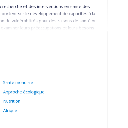
a recherche et des interventions en santé des
e portent sur le développement de capacités à la
on de vulnérabilités pour des raisons de santé ou
 examiner leurs préoccupations et leurs besoins
 trouvent et les processus éthiques à mettre en place
t dans une démarche empirique.
Santé mondiale
Approche écologique
Nutrition
Afrique