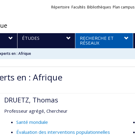
Liens
Répertoire
Facultés
Bibliothèques
Plan campus
externes
que
S
ÉTUDES
RECHERCHE ET
RÉSEAUX
xperts en : Afrique
erts en : Afrique
DRUETZ, Thomas
Professeur agrégé, Chercheur
Santé mondiale
Évaluation des interventions populationnelles