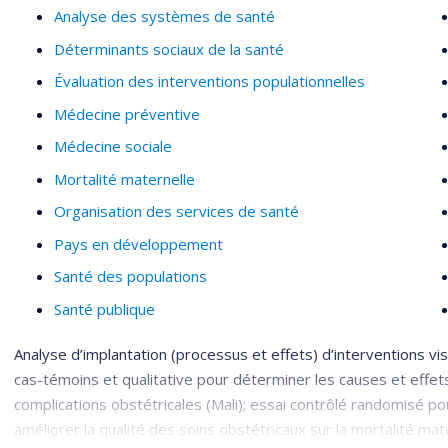
Analyse des systèmes de santé
Institutions universitaires
Déterminants sociaux de la santé
Projets d’assistance technique et de coopération interna
Évaluation des interventions populationnelles
Gouvernance publique
Médecine préventive
PME et commerces de détail
Médecine sociale
Organisations sans but lucratif
Mortalité maternelle
Organisation des services de santé
Pays en développement
Santé des populations
Santé publique
Analyse d’implantation (processus et effets) d’interventions vis
cas-témoins et qualitative pour déterminer les causes et effets
complications obstétricales (Mali); essai contrôlé randomisé p
améliorer la qualité des soins obstétricaux sur la mortalité mat