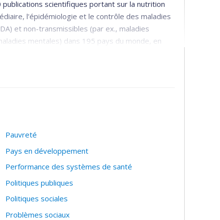
blications scientifiques portant sur la nutrition
édiaire, l'épidémiologie et le contrôle des maladies
DA) et non-transmissibles (par ex., maladies
t maladies mentales) dans 195 pays du monde, en
s et non-paramétriques, les modélisations
a santé dans le parcours de vie; le fardeau des
on la cause de décès; les théories en sciences de la
veloppement, la mise en œuvre et l'évaluation des
Pauvreté
che en politique ainsi qu’aux stratégies et actions
Pays en développement
ue.
Performance des systèmes de santé
Politiques publiques
Politiques sociales
Problèmes sociaux