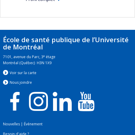
Formation continue, andragogie et
technopédagogie
Gestion administrative et développement
d’affaires
École de santé publique de l’Université
Gestion en contexte international et
de Montréal
interculturel
e
7101, avenue du Parc, 3
étage
Coaching de carrière
Montréal (Québec) H3N 1X9
Secteurs d'intervention
Voir sur la carte
Santé publique (public et privé)
Nous jo
i
ndre
Institutions universitaires
Projets d’assistance technique et de
coopération internationale
Gouvernance publique
Nouvelles
|
Événement
PME et commerces de détail
Besoin d'aide ?