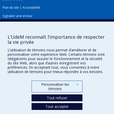
Organisations sans but lucratif
Plan du site
|
Accessibilité
Signaler une erreur
Boîte à outils
L’UdeM reconnaît l’importance de respecter
la vie privée
Téléchargez les logos de l'ESPUM
L’utilisation de témoins nous permet d’améliorer et de
personnaliser votre expérience Web. Certains témoins sont
obligatoires pour assurer le fonctionnement et la sécurité
du site Web, alors que d’autres enregistrent vos
préférences. En acceptant tout, vous consentez à notre
utilisation de témoins pour mieux répondre à vos besoins.
Personnaliser les
>
témoins
Confidentialité
Tout refuser
Conditions d’utilisation
Tout accepter
Paramètres des témoins
Université de