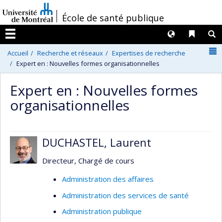
Passer
/
École de santé publique
au
contenu
Langues
Liens 
R
Menu
N
Accueil
Recherche et réseaux
Expertises de recherche
Expert en : Nouvelles formes organisationnelles
Expert en : Nouvelles formes
organisationnelles
DUCHASTEL, Laurent
Directeur, Chargé de cours
Administration des affaires
Administration des services de santé
Administration publique