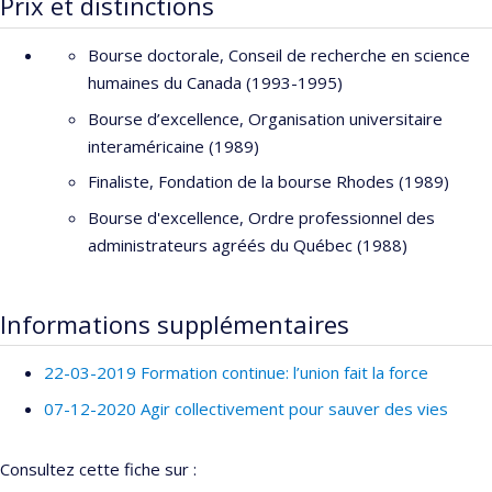
Prix et distinctions
TOUCHETTE, Emmanuelle (2005). « Les pratiques
d'évaluation des programmes de formation
Bourse doctorale, Conseil de recherche en science
interculturelle », mémoire de maîtrise en ressources
humaines du Canada (1993-1995)
humaines, HEC Montréal, 230 p.
Bourse d’excellence, Organisation universitaire
Codirecteur
interaméricaine (1989)
VALLIÈRES, Sophie (2013). « Analyse de
Finaliste, Fondation de la bourse Rhodes (1989)
l’apprentissage du rôle de directeur général et de son
Bourse d'excellence, Ordre professionnel des
entrée au sein d’une organisation de santé
administrateurs agréés du Québec (1988)
québécoise », mémoire de maîtrise en gestion des
services de santé sous la direction de Lise Lamothe,
Département d’administration de la santé, Université
Informations supplémentaires
de Montréal.
22-03-2019 Formation continue: l’union fait la force
07-12-2020 Agir collectivement pour sauver des vies
Consultez cette fiche sur :