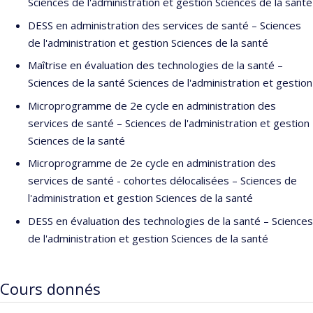
Sciences de l'administration et gestion Sciences de la santé
avancées en sciences politiques. Il est également un coach
DESS en administration des services de santé – Sciences
professionnel certifié, détenteur d'une certification Associate
de l'administration et gestion Sciences de la santé
Certified Coach (ACC) délivrée par l'International Coach
Maîtrise en évaluation des technologies de la santé –
Federation.
Sciences de la santé Sciences de l'administration et gestion
Doté d'une carrière pédagogique riche et variée s'étalant sur
Microprogramme de 2e cycle en administration des
plus de trente ans, Laurent Duchastel a assumé diverses
services de santé – Sciences de l'administration et gestion
responsabilités académiques et administratives dans plusieurs
Sciences de la santé
institutions d'enseignement supérieur, tant au Québec qu'à
Microprogramme de 2e cycle en administration des
l'étranger. Il a notamment servi en tant que responsable de
services de santé - cohortes délocalisées – Sciences de
projets internationaux et directeur des écoles d'été à
l'administration et gestion Sciences de la santé
l'Université du Québec à Montréal de 1992 à 2001. Il a
également été professeur adjoint en management à HEC
DESS en évaluation des technologies de la santé – Sciences
Montréal de 2001 à 2004. Plus récemment, il a agi en tant que
de l'administration et gestion Sciences de la santé
directeur de l'Unité de développement professionnel (UDP) et
responsable technopédagogique à l'École de santé publique de
Cours donnés
l'Université de Montréal de 2016 à 2023.