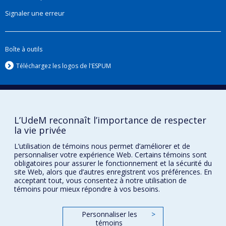
Signaler une erreur
Boîte à outils
Téléchargez les logos de l'ESPUM
L’UdeM reconnaît l’importance de respecter
la vie privée
L’utilisation de témoins nous permet d’améliorer et de
personnaliser votre expérience Web. Certains témoins sont
obligatoires pour assurer le fonctionnement et la sécurité du
Confidentialité
site Web, alors que d’autres enregistrent vos préférences. En
acceptant tout, vous consentez à notre utilisation de
Conditions d’utilisation
témoins pour mieux répondre à vos besoins.
Paramètres des témoins
Université de
Montréal
Personnaliser les
>
témoins