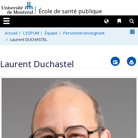
Passer
/
École de santé publique
au
contenu
Langues
Liens 
R
Menu
N
Accueil
L'ESPUM
Équipe
Personnel enseignant
Laurent DUCHASTEL
Vcard
Laurent Duchastel