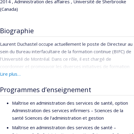
2014 , Administration des affaires , Université de Sherbrooke
(Canada)
Biographie
Laurent Duchastel occupe actuellement le poste de Directeur au
sein du Bureau interfacultaire de la formation continue (BIFC) de
l'Université de Montréal. Dans ce rôle, il est chargé de
coordonner et promouvoir les diverses initiatives de formation
continue au sein de l'établissement.
Lire plus…
Il enseigne le leadership et le management appliqués au
Programmes d’enseignement
domaine de la santé à École de santé publique de l'Université de
Montréal, et est également reconnu pour ses compétences en
Maîtrise en administration des services de santé, option
analyse stratégique et en gestion interculturelle.
Administration des services infirmiers – Sciences de la
santé Sciences de l'administration et gestion
Il est titulaire d'un baccalauréat en systèmes d'information, d'une
maîtrise en administration des affaires avec une spécialisation en
Maîtrise en administration des services de santé –
affaires internationales, ainsi que d'un diplôme d'études