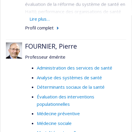
évaluation de la réforme du système de santé en
Haïti); performance des organisations de santé
(par exemple : évaluation de la performance des
Lire plus…
hôpitaux et des agences d’évaluation des
Profil complet
technologies de la santé); organisation des
services de santé mentale (par exemple :
FOURNIER, Pierre
évaluation de la gestion par programmes
clientèles en milieu psychiatrique, prévention du
Professeur émérite
suicide chez les jeunes); organisation des
Administration des services de santé
services d'urgence (par exemple : évaluation du
Analyse des systèmes de santé
traitement des appels aux services d’urgence,
gestion des flottes ambulancières); traitement
Déterminants sociaux de la santé
de l’information clinique et administrative (par
Évaluation des interventions
exemple : analyse de la décision médicale,
populationnelles
télémédecine, systèmes d’information en santé).
Médecine préventive
Médecine sociale