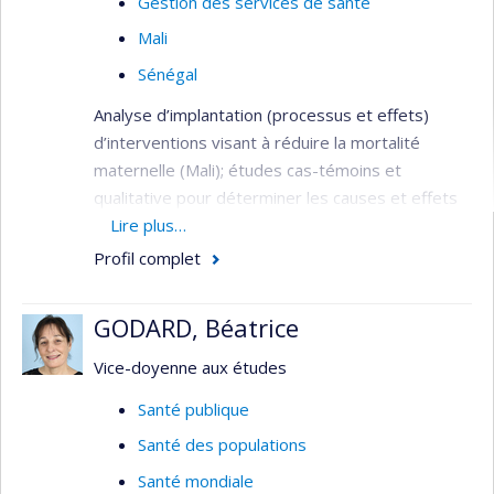
Gestion des services de santé
Mali
Sénégal
Analyse d’implantation (processus et effets)
d’interventions visant à réduire la mortalité
maternelle (Mali); études cas-témoins et
qualitative pour déterminer les causes et effets
du délai à consulter les services de santé lors de
Lire plus…
complications obstétricales (Mali); essai contrôlé
Profil complet
randomisé pour la mesure de l’impact des
bonnes pratiques pour améliorer la qualité des
GODARD, Béatrice
soins obstétricaux sur la mortalité maternelle et
mesure de la satisfaction et motivation du
Vice-doyenne aux études
personnel de santé (Sénégal et Mali).
Santé publique
Déterminants de la santé; pays en
Santé des populations
développement; évaluation et organisation des
services de santé; ressources humaines.
Santé mondiale