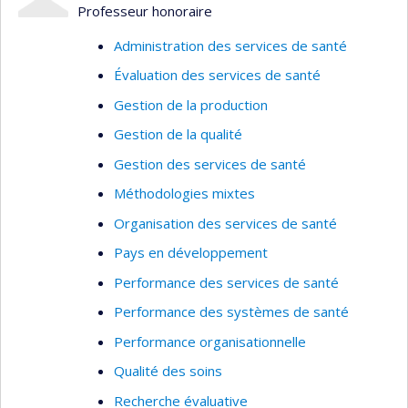
Professeur honoraire
d’affaires
Administration des services de santé
Gestion en contexte international et
interculturel
Évaluation des services de santé
Coaching de carrière
Gestion de la production
Secteurs d'intervention
Gestion de la qualité
Gestion des services de santé
Santé publique (public et privé)
Méthodologies mixtes
Institutions universitaires
Organisation des services de santé
Projets d’assistance technique et de
coopération internationale
Pays en développement
Gouvernance publique
Performance des services de santé
PME et commerces de détail
Performance des systèmes de santé
Organisations sans but lucratif
Performance organisationnelle
Qualité des soins
Recherche évaluative