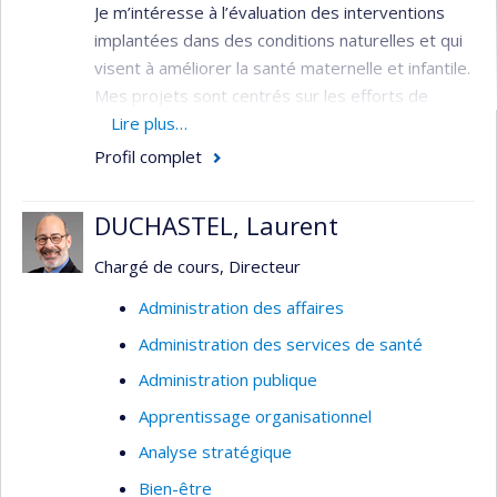
Je m’intéresse à l’évaluation des interventions
implantées dans des conditions naturelles et qui
visent à améliorer la santé maternelle et infantile.
Mes projets sont centrés sur les efforts de
contrôle et d'élimination du paludisme (malaria),
Lire plus…
ainsi que sur les politiques pour améliorer la
Profil complet
couverture sanitaire universelle dans les pays à
faible revenu.
DUCHASTEL, Laurent
Chargé de cours, Directeur
Administration des affaires
Administration des services de santé
Administration publique
Apprentissage organisationnel
Analyse stratégique
Bien-être