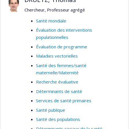
Étude de besoins de santé et de bien-être
Chercheur, Professeur agrégé
de personnes marginalisées, situations
d’itinérances
Santé mondiale
Analyse de politiques publiques;
Évaluation des interventions
gouvernance ancrée dans des données
populationnelles
probantes
Évaluation de programme
Sciences sociales de la santé, anthropologie
Maladies vectorielles
médicale, santé publique
Santé des femmes/santé
Réalités autochtones urbaines
maternelle/Maternité
Recherche évaluative
Déterminants de santé
Services de santé primaires
Santé publique
Santé des populations
Déterminants sociaux de la santé