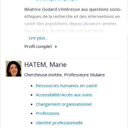
Béatrice Godard s'intéresse aux questions socio-
éthiques de la recherche et des interventions en
santé des populations depuis plusieurs années.
Ses intérêts de recherche portent sur le
développement de capacités à la prise de
Lire plus…
décision par des personnes ou des groupes en
Profil complet
situation de vulnérabilités pour des raisons de
santé ou socio-économiques. Plus précisément,
HATEM, Marie
ses recherches visent à examiner leurs
préoccupations et leurs besoins par rapport à la
Chercheuse invitée, Professeure titulaire
situation de vulnérabilité dans laquelle ils se
Ressources humaines en santé
trouvent et les processus éthiques à mettre en
Accessibilité/Accès aux soins
place pour contribuer à leur autonomisation. Ses
travaux s’inscrivent dans une démarche
Changement organisationnel
empirique.
Professions
Identité professionnelle