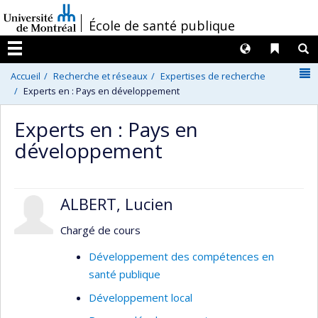
Passer
/
École de santé publique
au
contenu
Langues
Liens 
R
Menu
N
Accueil
Recherche et réseaux
Expertises de recherche
Experts en : Pays en développement
Experts en : Pays en
développement
ALBERT, Lucien
Chargé de cours
Développement des compétences en
santé publique
Développement local