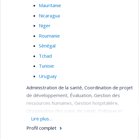
Mauritanie
Nicaragua
Niger
Roumanie
Sénégal
Tchad
Tunisie
Uruguay
Administration de la santé, Coordination de projet
de développement, Évaluation, Gestion des
ressources humaines, Gestion hospitalière,
Organisation des soins de santé, Politique et
planification de la santé, Réhabilitation du
Lire plus…
système de santé (post crise), Soins de santé
Profil complet
(primaire, secondaire, tertiaire).