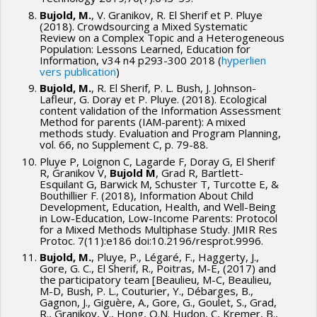
Bujold, M.
, V. Granikov, R. El Sherif et P. Pluye
(2018). Crowdsourcing a Mixed Systematic
Review on a Complex Topic and a Heterogeneous
Population: Lessons Learned, Education for
Information, v34 n4 p293-300 2018 (
hyperlien
vers publication
)
Bujold, M.
, R. El Sherif, P. L. Bush, J. Johnson-
Lafleur, G. Doray et P. Pluye. (2018). Ecological
content validation of the Information Assessment
Method for parents (IAM-parent): A mixed
methods study. Evaluation and Program Planning,
vol. 66, no Supplement C, p. 79-88.
Pluye P, Loignon C, Lagarde F, Doray G, El Sherif
R, Granikov V,
Bujold M
, Grad R, Bartlett-
Esquilant G, Barwick M, Schuster T, Turcotte E, &
Bouthillier F. (2018), Information About Child
Development, Education, Health, and Well-Being
in Low-Education, Low-Income Parents: Protocol
for a Mixed Methods Multiphase Study. JMIR Res
Protoc. 7(11):e186 doi:10.2196/resprot.9996.
Bujold, M.
, Pluye, P., Légaré, F., Haggerty, J.,
Gore, G. C., El Sherif, R., Poitras, M-E, (2017) and
the participatory team [Beaulieu, M-C, Beaulieu,
M-D, Bush, P. L., Couturier, Y., Débarges, B.,
Gagnon, J., Giguère, A., Gore, G., Goulet, S., Grad,
R., Granikov, V., Hong, Q.N. Hudon, C, Kremer, B.,