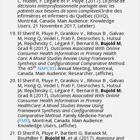
C. Hudon, F. Légaré et P. Pluye. (2017).
La prise de
décisions interprofessionnelle partagée avec les
patients aux besoins de soins complexes
Ordre des
infirmières et infirmiers du Québec (OIIQ),
Montréal, Canada. Main Audience: Knowledge
Users. 21 Novembre 2017, (atelier).
El Sherif R, Pluye P, Granikov V , Rihoux B , Galvao
M, Hong Q, Vedel I, Frati F, Desroches S, Hutsul
JA, Repchinsky C, Légaré F, Bernard B,
Bujold M
,
Grad R (2017)
.
Outcomes Associated With Online
Consumer Health Information in Primary Health
Care: A Mixed Studies Review Using Framework
Synthesis and Configurational Comparative Meth
od.
th
The 45
NAPCRG
Annual Meeting, Montreal,
Canada. Main Audience: Researcher, (affiche).
El Sherif R, Pluye P, Granikov V , Rihoux B , Galvao
M, Hong Q, Vedel I, Frati F, Desroches S, Hutsul
JA, Repchinsky C, Légaré F, Bernard B,
Bujold M
,
Grad R (2017).
Outcomes Associated With Online
Consumer Health Information in Primary
HealthCare: A Mixed Studies Review Using
Framework Synthesis and Configurational
Comparative Method
. Family Medicine Forum
(
FMF
), Montreal, Canada. Main Audience:
Knowledge Users, (affiche).
El Sherif R, Pluye P, Bartlett G, Barwick M,
Bouthillier F,
Bujold M
, et al. (2017).
Assessing and