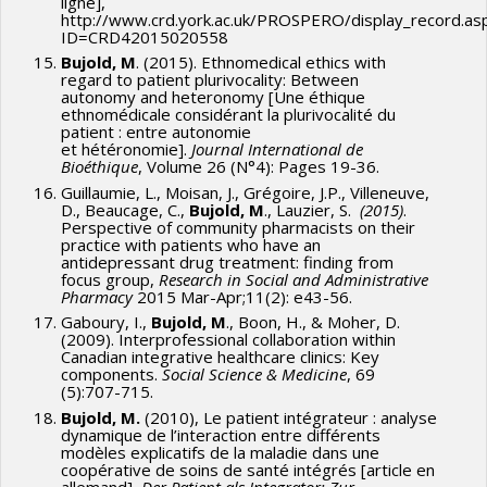
ligne],
http://www.crd.york.ac.uk/PROSPERO/display_record.as
ID=CRD42015020558
Bujold, M
. (2015). Ethnomedical ethics with
regard to patient plurivocality: Between
autonomy and heteronomy [Une éthique
ethnomédicale considérant la plurivocalité du
patient : entre autonomie
et hétéronomie].
Journal International de
Bioéthique
, Volume 26 (N°4): Pages 19-36.
Guillaumie, L., Moisan, J., Grégoire, J.P., Villeneuve,
D., Beaucage, C.,
Bujold, M
., Lauzier, S.
(2015)
.
Perspective of community pharmacists on their
practice with patients who have an
antidepressant drug treatment: finding from
focus group,
Research in Social and Administrative
Pharmacy
2015 Mar-Apr;11(2): e43-56.
Gaboury, I.,
Bujold, M
., Boon, H., & Moher, D.
(2009). Interprofessional collaboration within
Canadian integrative healthcare clinics: Key
components.
Social Science & Medicine
, 69
(5):707-715.
Bujold, M.
(2010), Le patient intégrateur : analyse
dynamique de l’interaction entre différents
modèles explicatifs de la maladie dans une
coopérative de soins de santé intégrés [article en
allemand],
Der Patient als Integrator: Zur