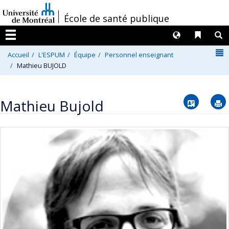
Passer
/
École de santé publique
au
contenu
Langues
Liens 
R
Menu
N
Accueil
L'ESPUM
Équipe
Personnel enseignant
Mathieu BUJOLD
Vcard
Mathieu Bujold