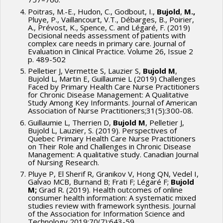
Poitras, M.-E., Hudon, C., Godbout, I.,
Bujold
,
M.,
Pluye, P., Vaillancourt, V.T., Débarges, B., Poirier,
A., Prévost, K., Spence, C. and Légaré, F. (2019)
Decisional needs assessment of patients with
complex care needs in primary care. Journal of
Evaluation in Clinical Practice. Volume 26, Issue 2
p. 489-502
Pelletier J, Vermette S, Lauzier S,
Bujold M
,
Bujold L, Martin E, Guillaumie L (2019) Challenges
Faced by Primary Health Care Nurse Practitioners
for Chronic Disease Management: A Qualitative
Study Among Key Informants. Journal of American
Association of Nurse Practitioners;31(5):300-08.
Guillaumie L, Therrien D,
Bujold M
, Pelletier J,
Bujold L, Lauzier, S. (2019). Perspectives of
Quebec Primary Health Care Nurse Practitioners
on Their Role and Challenges in Chronic Disease
Management: A qualitative study. Canadian Journal
of Nursing Research.
Pluye P, El Sherif R, Granikov V, Hong QN, Vedel I,
Galvao MCB, Burnand B; Frati F; Légaré F;
Bujold
M;
Grad R. (2019). Health outcomes of online
consumer health information: A systematic mixed
studies review with framework synthesis. Journal
of the Association for Information Science and
Technology 2019;70(7):643-59.