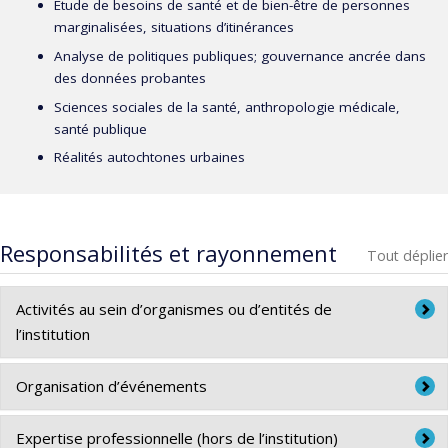
Étude de besoins de santé et de bien-être de personnes
marginalisées, situations d’itinérances
Analyse de politiques publiques; gouvernance ancrée dans
des données probantes
Sciences sociales de la santé, anthropologie médicale,
santé publique
Réalités autochtones urbaines
Responsabilités et rayonnement
Tout déplier
Activités au sein d’organismes ou d’entités de
l’institution
Université de Montréal
Organisation d’événements
2021 Expert qualitatif, Projet « Ré-imaginer l’ESPUM pour
2021. Membre du comité scientifique, Colloque « Oser les
Expertise professionnelle (hors de l’institution)
une école en santé »