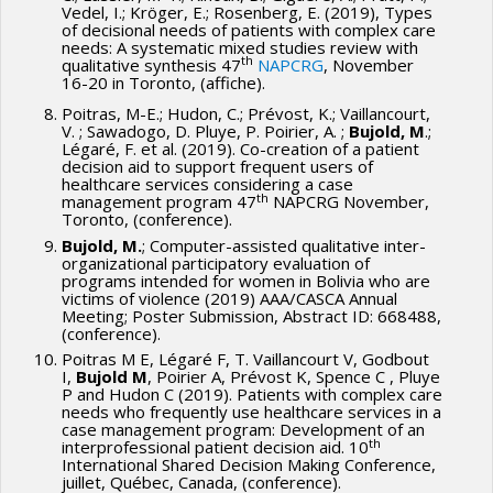
Vedel, I.; Kröger, E.; Rosenberg, E. (2019), Types
of decisional needs of patients with complex care
needs: A systematic mixed studies review with
th
qualitative synthesis 47
NAPCRG
, November
16-20 in Toronto, (affiche).
Poitras, M-E.; Hudon, C.; Prévost, K.; Vaillancourt,
V. ; Sawadogo, D. Pluye, P. Poirier, A. ;
Bujold, M
.;
Légaré, F. et al. (2019). Co-creation of a patient
decision aid to support frequent users of
healthcare services considering a case
th
management program 47
NAPCRG November,
Toronto, (conference).
Bujold, M.
; Computer-assisted qualitative inter-
organizational participatory evaluation of
programs intended for women in Bolivia who are
victims of violence (2019) AAA/CASCA Annual
Meeting; Poster Submission, Abstract ID: 668488,
(conference).
Poitras M E, Légaré F, T. Vaillancourt V, Godbout
I,
Bujold M
, Poirier A, Prévost K, Spence C , Pluye
P and Hudon C (2019). Patients with complex care
needs who frequently use healthcare services in a
case management program: Development of an
th
interprofessional patient decision aid. 10
International Shared Decision Making Conference,
juillet, Québec, Canada, (conference).