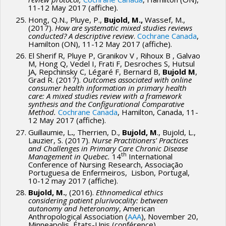
11-12 May 2017 (affiche).
Hong, Q.N., Pluye, P.,
Bujold, M.,
Wassef, M.,
(2017).
How are systematic mixed studies reviews
conducted?
A descriptive review
.
Cochrane Canada
,
Hamilton (ON), 11-12 May 2017 (affiche).
El Sherif R, Pluye P, Granikov V , Rihoux B , Galvao
M, Hong Q, Vedel I, Frati F, Desroches S, Hutsul
JA, Repchinsky C, Légaré F, Bernard B,
Bujold M
,
Grad R. (2017).
Outcomes associated with online
consumer health information in primary health
care: A mixed studies review with a framework
synthesis and the Configurational Comparative
Method.
Cochrane Canada
, Hamilton, Canada, 11-
12 May 2017 (affiche).
Guillaumie, L
.
, Therrien, D.,
Bujold, M
., Bujold, L.,
Lauzier, S. (2017).
Nurse Practitioners' Practices
and Challenges in Primary Care Chronic Disease
th
Management in Quebec.
14
International
Conference of Nursing Research, Associação
Portuguesa de Enfermeiros, Lisbon, Portugal,
10-12 may 2017 (affiche).
Bujold, M.
, (2016).
Ethnomedical ethics
considering patient plurivocality: between
autonomy and heteronomy
, American
Anthropological Association (
AAA
), November 20,
Minneapolis, États-Unis (conférence).