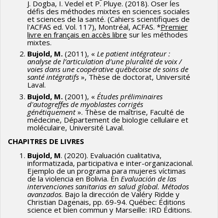
J. Dogba, I. Vedel et P. Pluye. (2018). Oser les
défis des méthodes mixtes en sciences sociales
et sciences de la santé. (Cahiers scientifiques de
l'ACFAS ed. Vol. 117), Montréal, ACFAS. *
Premier
livre en français en accès libre
sur les méthodes
mixtes.
Bujold, M.
(2011), «
Le patient intégrateur :
analyse de l’articulation d’une pluralité de voix /
voies dans une coopérative québécoise de soins de
santé intégratifs
», Thèse de doctorat, Université
Laval.
Bujold, M.
(2001), «
Études préliminaires
d'autogreffes de myoblastes corrigés
génétiquement
». Thèse de maîtrise, Faculté de
médecine, Département de biologie cellulaire et
moléculaire, Université Laval.
CHAPITRES DE LIVRES
Bujold, M
. (2020). Evaluación cualitativa,
informatizada, participativa e inter-organizacional.
Ejemplo de un programa para mujeres víctimas
de la violencia en Bolivia. En
Evaluación de las
intervenciones sanitarias en salud global. Métodos
avanzados
. Bajo la dirección de Valéry Ridde y
Christian Dagenais, pp. 69-94. Québec: Éditions
science et bien commun y Marseille: IRD Éditions.