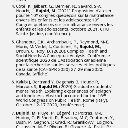
Côté, K., Jalbert, G., Bernier, N., Savard, S-A,
Nouchi, J.,
Bujold, M
. (2021) Proposition d’atelier
e
pour le 10
congrès québécois sur la maltraitance
e
envers les enfants et les adolescents; 10
Congrès québecois sur la maltraitance envers les
enfants et les adolescents, octobre 2021, CHU
Sainte-Justine, (conférence).
Ghandour, E.K., Archambault, P., Raymond, M-E,
Morin, M. Vedel, I., Couturier, Y.,
Bujold, M
.,
Drouin, C., Roy, D. (2020). Complex Health and
Social Needs: A Conceptual Analysis. Conférence
scientifique 2020 de L’Association canadienne
pour la recherche sur les services et les politiques
de la santé (CAHSPR 2020) 27-29 mai 2020.
Canada, (affiche).
Kalubi J, Bertrand Y, Dagenais B, Houde R,
Marcoux S,
Bujold M
. (2020) Graduate students’
mental health: Exploring experiences of isolation
th
and loneliness. Abstract accepted for the 16
World Congress on Public Health, Rome (Italy),
October 12-17 2020, (conférence).
Bujold, M
; Pluye, P.; Légaré, F.; Poitras, M-E;
Hudon, C.; El Sherif, R.; Beaulieu, M-C; Couturier, Y.;
Bush, P.; Gagnon, J.; Grad, R.; Granikov,V.; Loignon,
C.; Lussier, M-T.; Rihoux, B.; Giguere, A.; Pratt, P.;