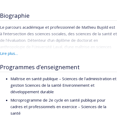
Biographie
Le parcours académique et professionnel de Mathieu Bujold est
à l’intersection des sciences sociales, des sciences de la santé et
de l’évaluation. Détenteur d’un diplôme de doctorat en
anthropologie de l’Université Laval, d’une maîtrise en sciences
cognitives de l’Université Bordeaux II (Victor Segalen), d’une
Lire plus…
maîtrise en biologie moléculaire et cellulaire et d’un baccalauréat
Programmes d’enseignement
en biochimie, Mathieu a été chercheur postdoctoral en soins de
première ligne entre 2015 et 2018 au Département de
Maîtrise en santé publique – Sciences de l'administration et
médecine de famille de l’Université McGill. Outre le
gestion Sciences de la santé Environnement et
développement méthodologique, ses intérêts de recherche
développement durable
portent sur l’organisation de soins de santé communautaires,
l’itinéraire thérapeutique de personnes marginalisées,
Microprogramme de 2e cycle en santé publique pour
l’anthropologie médicale et le mieux-être autochtone. Depuis
cadres et professionnels en exercice – Sciences de la
2007, il a offert ses services d’expert-conseil à plusieurs
santé