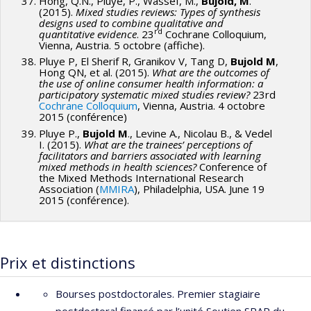
Hong, Q.N., Pluye, P., Wassef, M.,
Bujold, M
.
(2015).
Mixed studies reviews: Types of synthesis
designs used to combine qualitative and
rd
quantitative evidence
. 23
Cochrane Colloquium,
Vienna, Austria. 5 octobre (affiche).
Pluye P, El Sherif R, Granikov V, Tang D,
Bujold M
,
Hong QN, et al. (2015).
What are the outcomes of
the use of online consumer health information: a
participatory systematic mixed studies review?
23rd
Cochrane Colloquium
, Vienna, Austria. 4 octobre
2015 (conférence)
Pluye P.,
Bujold M
., Levine A., Nicolau B., & Vedel
I. (2015).
What are the trainees’ perceptions of
facilitators and barriers associated with learning
mixed methods in health sciences?
Conference of
the Mixed Methods International Research
Association (
MMIRA
), Philadelphia, USA. June 19
2015 (conférence).
Prix et distinctions
Bourses postdoctorales. Premier stagiaire