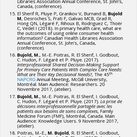
Libraries Association Annual Conference, St. John’s,
Canada, (conference).
El Sherif R, Pluye P, Granikov V, Burnand B,
Bujold
M
, Desroches S, Frati F, Galvao MCB, Grad R,
Hong QN, Légaré F, Rihoux B, Rodriguez C, Thoër
C, Vedel I (2018). In primary health care, what are
the outcomes of using online consumer health
information? Canadian Health Libraries Association
Annual Conference, St. John’s, Canada,
(conference).
Bujold, M.
, M.-E. Poitras, R. El Sherif, I. Godbout,
C. Hudon, F. Légaré et P. Pluye. (2017).
Interprofessional Shared Decision-Making Support
for Primary Care Patients With Complex Care Needs:
th
What are Their Key Decisional Needs?
, The 45
NAPCRG
Annual Meeting, McGill University,
Montréal. Main Audience: Researchers. 20
Novembre 2017, (atelier).
Bujold, M.
, M.-E. Poitras, R. El Sherif, I. Godbout,
C. Hudon, F. Légaré et P. Pluye. (2017).
La prise de
décisions interprofessionnelle partagée avec les
patients aux besoins de soins complexes
, Family
Medicine Forum (FMF), Montréal, Canada. Main
Audience: Knowledge Users. 9 Novembre 2017,
(atelier).
Poitras, M.-E.,
M. Bujold
, R. El Sherif, I. Godbout,