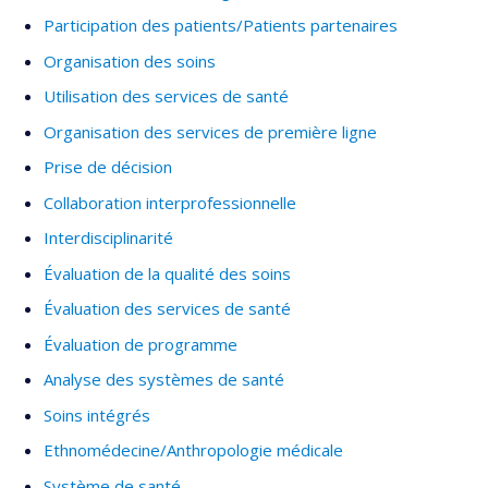
la fibre anthropologique de Mathieu l’amena à joindre
Participation des patients/Patients partenaires
l’Observatoire des réalités autochtones urbaines du
Organisation des soins
Regroupement des centres d'amitié autochtones du Québec. Il y
mène notamment des travaux de recherche portant sur les
Utilisation des services de santé
situations d’itinérances de personnes autochtones dans les
Organisation des services de première ligne
centres urbains du Québec.
Prise de décision
Collaboration interprofessionnelle
Interdisciplinarité
Évaluation de la qualité des soins
Évaluation des services de santé
Évaluation de programme
Analyse des systèmes de santé
Soins intégrés
Ethnomédecine/Anthropologie médicale
Système de santé