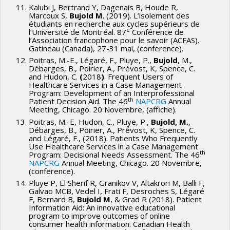
Kalubi J, Bertrand Y, Dagenais B, Houde R,
Marcoux S,
Bujold M
. (2019). L’isolement des
étudiants en recherche aux cycles supérieurs de
e
l’Université de Montréal. 87
Conférence de
l’Association francophone pour le savoir (ACFAS).
Gatineau (Canada), 27-31 mai, (conference).
Poitras, M.-E., Légaré, F., Pluye, P.,
Bujold
, M.,
Débarges, B., Poirier, A., Prévost, K, Spence, C.
and Hudon, C.
(
2018
)
. Frequent Users of
Healthcare Services in a Case Management
Program: Development of an Interprofessional
th
Patient Decision Aid. The 46
NAPCRG
Annual
Meeting, Chicago. 20 Novembre, (affiche).
Poitras, M.-E, Hudon, C., Pluye, P.,
Bujold, M.
,
Débarges, B., Poirier, A., Prévost, K, Spence, C.
and Légaré, F., (2018). Patients Who Frequently
Use Healthcare Services in a Case Management
th
Program: Decisional Needs Assessment. The 46
NAPCRG
Annual Meeting, Chicago. 20 Novembre,
(conference).
Pluye P, El Sherif R, Granikov V, Altakrori M, Balli F,
Galvao MCB, Vedel I, Frati F, Desroches S, Légaré
F, Bernard B,
Bujold M
, & Grad R (2018). Patient
Information Aid: An innovative educational
program to improve outcomes of online
consumer health information. Canadian Health