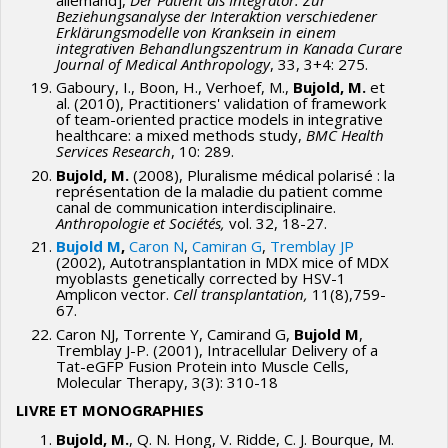
Beziehungsanalyse der Interaktion verschiedener
Erklärungsmodelle von Kranksein in einem
integrativen Behandlungszentrum in Kanada
Curare
Journal of Medical Anthropology
, 33, 3+4: 275.
Gaboury, I., Boon, H., Verhoef, M.,
Bujold, M.
et
al. (2010), Practitioners' validation of framework
of team-oriented practice models in integrative
healthcare: a mixed methods study,
BMC Health
Services Research
, 10: 289.
Bujold, M.
(2008), Pluralisme médical polarisé : la
représentation de la maladie du patient comme
canal de communication interdisciplinaire.
Anthropologie et Sociétés,
vol. 32, 18-27.
Bujold M
,
Caron N
,
Camiran G
,
Tremblay JP
(2002), Autotransplantation in MDX mice of MDX
myoblasts genetically corrected by HSV-1
Amplicon vector.
Cell transplantation
,
11(8),759-
67.
Caron NJ, Torrente Y, Camirand G,
Bujold M
,
Tremblay J-P. (2001), Intracellular Delivery of a
Tat-eGFP Fusion Protein into Muscle Cells,
Molecular Therapy, 3(3): 310-18
LIVRE ET MONOGRAPHIES
Bujold, M.
, Q. N. Hong, V. Ridde, C. J. Bourque, M.