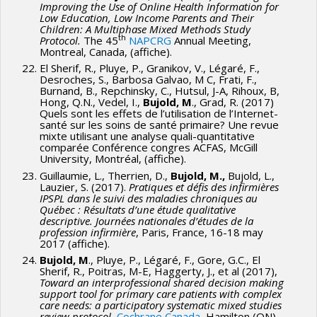
Improving the Use of Online Health Information for
Low Education, Low Income Parents and Their
Children: A Multiphase Mixed Methods Study
th
Protocol.
The 45
NAPCRG
Annual Meeting,
Montreal, Canada, (affiche).
El Sherif, R., Pluye, P., Granikov, V., Légaré, F.,
Desroches, S., Barbosa Galvao, M C, Frati, F.,
Burnand, B., Repchinsky, C., Hutsul, J-A, Rihoux, B,
Hong, Q.N., Vedel, I.,
Bujold, M
., Grad, R. (2017)
Quels sont les effets de l’utilisation de l’Internet-
santé sur les soins de santé primaire? Une revue
mixte utilisant une analyse quali-quantitative
comparée Conférence congres ACFAS, McGill
University, Montréal, (affiche).
Guillaumie, L., Therrien, D.,
Bujold, M.,
Bujold, L.,
Lauzier, S. (2017).
Pratiques et défis des infirmières
IPSPL dans le suivi des maladies chroniques au
Québec : Résultats d’une étude qualitative
descriptive. Journées nationales d’études de la
profession infirmière
, Paris, France, 16-18 may
2017 (affiche).
Bujold, M
., Pluye, P., Légaré, F., Gore, G.C., El
Sherif, R., Poitras, M-E, Haggerty, J., et al (2017),
Toward an interprofessional shared decision making
support tool for primary care patients with complex
care needs: a participatory systematic mixed studies
review protocol,
Cochrane Canada
, Hamilton (ON),