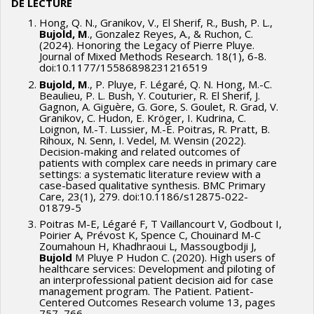
S.
DE LECTURE
Collaborateurs : Bujold (McGill U.), Chouinard (Avenir
Hong, Q. N., Granikov, V., El Sherif, R., Bush, P. L.,
Financement
: Subvention d’aide au démarrage à la
d’enfants), de Guise (INESSS), El Sherif (McGill U.), Granikov
Bujold, M
., Gonzalez Reyes, A., & Ruchon, C.
(2024). Honoring the Legacy of Pierre Pluye.
recherche, Université Laval.
(McGill U.), Jovaisas & Hutsul (CPhA), et al.
Journal of Mixed Methods Research. 18(1), 6-8.
doi:10.1177/15586898231216519
Bujold, M
., P. Pluye, F. Légaré, Q. N. Hong, M.-C.
Beaulieu, P. L. Bush, Y. Couturier, R. El Sherif, J.
Gagnon, A. Giguère, G. Gore, S. Goulet, R. Grad, V.
Granikov, C. Hudon, E. Kröger, I. Kudrina, C.
Loignon, M.-T. Lussier, M.-E. Poitras, R. Pratt, B.
Rihoux, N. Senn, I. Vedel, M. Wensin (2022).
Decision-making and related outcomes of
patients with complex care needs in primary care
settings: a systematic literature review with a
case-based qualitative synthesis. BMC Primary
Care, 23(1), 279. doi:10.1186/s12875-022-
01879-5
Poitras M-E, Légaré F, T Vaillancourt V, Godbout I,
Poirier A, Prévost K, Spence C, Chouinard M-C
Zoumahoun H, Khadhraoui L, Massougbodji J,
Bujold
M Pluye P Hudon C. (2020). High users of
healthcare services: Development and piloting of
an interprofessional patient decision aid for case
management program. The Patient. Patient-
Centered Outcomes Research volume 13, pages
757–766.