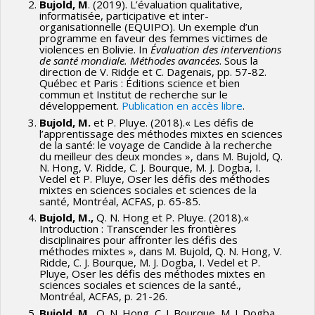
Bujold, M
. (2019). L’évaluation qualitative,
informatisée, participative et inter-
organisationnelle (EQUIPO). Un exemple d’un
programme en faveur des femmes victimes de
violences en Bolivie. In
Évaluation des interventions
de santé mondiale. Méthodes avancées
. Sous la
direction de V. Ridde et C. Dagenais, pp. 57-82.
Québec et Paris : Éditions science et bien
commun et Institut de recherche sur le
développement.
Publication en accès libre
.
Bujold, M.
et P. Pluye. (2018).« Les défis de
l’apprentissage des méthodes mixtes en sciences
de la santé: le voyage de Candide à la recherche
du meilleur des deux mondes », dans M. Bujold, Q.
N. Hong, V. Ridde, C. J. Bourque, M. J. Dogba, I.
Vedel et P. Pluye, Oser les défis des méthodes
mixtes en sciences sociales et sciences de la
santé, Montréal, ACFAS, p. 65-85.
Bujold, M.,
Q. N. Hong et P. Pluye. (2018).«
Introduction : Transcender les frontières
disciplinaires pour affronter les défis des
méthodes mixtes », dans M. Bujold, Q. N. Hong, V.
Ridde, C. J. Bourque, M. J. Dogba, I. Vedel et P.
Pluye, Oser les défis des méthodes mixtes en
sciences sociales et sciences de la santé.,
Montréal, ACFAS, p. 21-26.
Bujold, M.,
Q. N. Hong, C. J. Bourque, M. J. Dogba,