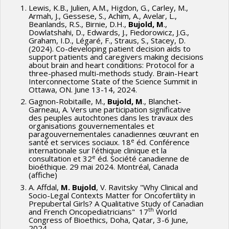
Lewis, K.B., Julien, A.M., Higdon, G., Carley, M.,
Armah, J., Gessese, S., Achim, A., Avelar, L.,
Beanlands, R.S., Birnie, D.H.,
Bujold, M
.,
Dowlatshahi, D., Edwards, J., Fiedorowicz, J.G.,
Graham, I.D., Légaré, F., Straus, S., Stacey, D.
(2024). Co-developing patient decision aids to
support patients and caregivers making decisions
about brain and heart conditions: Protocol for a
three-phased multi-methods study. Brain-Heart
Interconnectome State of the Science Summit in
Ottawa, ON. June 13-14, 2024.
Gagnon-Robitaille, M.,
Bujold, M
., Blanchet-
Garneau, A. Vers une participation significative
des peuples autochtones dans les travaux des
organisations gouvernementales et
paragouvernementales canadiennes œuvrant en
e
santé et services sociaux. 18
éd. Conférence
internationale sur l'éthique clinique et la
e
consultation et 32
éd. Société canadienne de
bioéthique. 29 mai 2024. Montréal, Canada
(affiche)
A. Affdal,
M. Bujold
, V. Ravitsky "Why Clinical and
Socio-Legal Contexts Matter for Oncofertility in
Prepubertal Girls? A Qualitative Study of Canadian
th
and French Oncopediatricians" 17
World
Congress of Bioethics, Doha, Qatar, 3-6 June,
2024