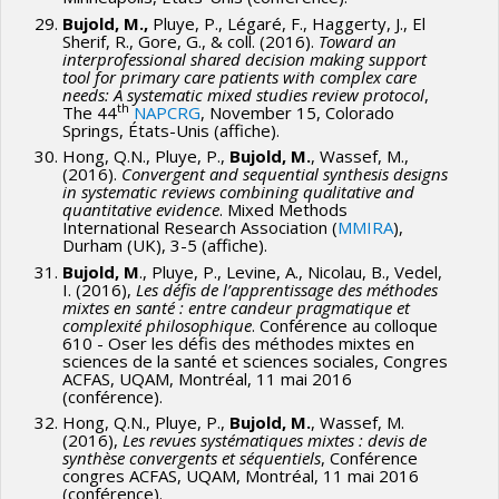
Bujold, M.,
Pluye, P., Légaré, F., Haggerty, J., El
Sherif, R., Gore, G., & coll. (2016).
Toward an
interprofessional shared decision making support
tool for primary care patients with complex care
needs: A systematic mixed studies review protocol
,
th
The 44
NAPCRG
, November 15, Colorado
Springs, États-Unis (affiche).
Hong, Q.N., Pluye, P.,
Bujold, M.
, Wassef, M.,
(2016).
Convergent and sequential synthesis designs
in systematic reviews combining qualitative and
quantitative evidence
. Mixed Methods
International Research Association (
MMIRA
),
Durham (UK), 3-5 (affiche).
Bujold, M
., Pluye, P., Levine, A., Nicolau, B., Vedel,
I. (2016),
Les défis de l’apprentissage des méthodes
mixtes en santé : entre candeur pragmatique et
complexité philosophique
. Conférence au colloque
610 - Oser les défis des méthodes mixtes en
sciences de la santé et sciences sociales , Congres
ACFAS, UQAM, Montréal, 11 mai 2016
(conférence).
Hong, Q.N., Pluye, P.,
Bujold, M.
, Wassef, M.
(2016),
Les revues systématiques mixtes : devis de
synthèse convergents et séquentiels
, Conférence
congres ACFAS, UQAM, Montréal, 11 mai 2016
(conférence).