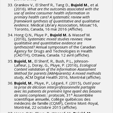
Granikov V., El Sherif R., Tang D.,
Bujold M.
, et al.
(2016).
What are the outcomes associated with the
use of online consumer health information in
primary health care? A systematic review with
framework synthesis of quantitative and qualitative
evidence.
Medical Library Association, Mosaic’16,
Toronto, Canada, 16 mai 2016 (Affiche).
Hong Q.N., Pluye P.,
Bujold M.
& Wassef M.
(2016),
Systematic mixed studies reviews: How
qualitative and quantitative evidence are
synthesized?
Annual symposium of the Canadian
Agency for Drugs and Technologies in Health
(CADTH), Ottawa, Canada. 12 avril (affiche).
Bujold, M
., El Sherif, R., Bush, P.L., Johnson-
Lafleur, J., Doray, G., Pluye, P. (2016),
Ecological
Content validation of the Information Assessment
Method for parents (IAM4parents): A mixed methods
study
, ACM Digital Health 2016, Montréal (affiche).
Bujold, M
., Pluye, P., Légaré, F. (2015),
Outil pour
la prise de décision interprofessionnelle partagée
avec les patients de première ligne ayant des besoins
e
de soins complexes : protocole
, 31
Assemblée
scientifique annuelle, Collège québécois des
médecins de famille (CQMF), Centre Mont-Royal,
Montréal, 22 octobre 2015 (affiche).