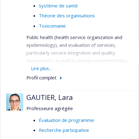
Système de santé
Théorie des organisations
Toxicomanie
Public health (health service organization and
epidemiology), and evaluation of services,
particularly service integration and quality
assessment, as well as change implementation,
needs assessment, primary care services,
Lire plus…
service utilization, health systems analysis,
Profil complet
performance indicators, and patient outcomes.
Methods: quantitative (surveys, administrative
GAUTIER, Lara
databases, outcome studies), qualitative (case
study designs, program evaluation), and mixed-
Professeure agrégée
method investigations, all involving close
Évaluation de programme
partnerships with clinicians and decision-makers.
Recherche participative
Main target groups: patients with both serious
and common mental disorders, substance use