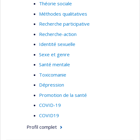
Théorie sociale
santé, les patients et leur famille aux lignes
directrices.
Méthodes qualitatives
Intérêts de recherche
Recherche participative
Recherche-action
Asthme pédiatrique
Identité sexuelle
Efficacité et profil de tolérance des
interventions pour l’asthme pédiatrique
Sexe et genre
Élaboration d’instruments pour les enfants
Santé mentale
asthmatiques d’âge préscolaire
Toxicomanie
Revues systématiques des essais
Dépression
contrôlés randomisés
Promotion de la santé
Épidémiologie clinique (plan et méthodes)
COVID-19
Transfert des connaissances
COVID19
Profil complet