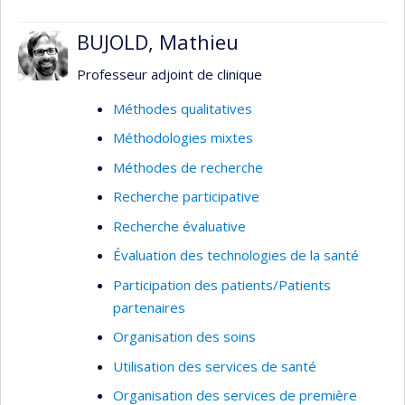
avec les communautés touchées. Les domaines
d'intérêt à ce jour comprennent les impacts de
BUJOLD, Mathieu
l'agro-industrie bananière sur la santé au travail
et l'environnement et les impacts sur la santé de
Professeur adjoint de clinique
l'extraction des ressources. J'étudie également la
Méthodes qualitatives
production sociale des connaissances en santé
Méthodologies mixtes
publique et les influences des entreprises sur la
santé et la recherche en santé. J'utilise des
Méthodes de recherche
méthodes mixtes comprenant l'ethnographie,
Recherche participative
l'analyse du discours, les synthèses de
Recherche évaluative
connaissances et les approches participatives.
Évaluation des technologies de la santé
Participation des patients/Patients
partenaires
Organisation des soins
Utilisation des services de santé
Organisation des services de première