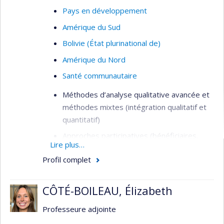
Pays en développement
Amérique du Sud
Bolivie (État plurinational de)
Amérique du Nord
Santé communautaire
Méthodes d’analyse qualitative avancée et
méthodes mixtes (intégration qualitatif et
quantitatif)
Approches participatives (bénéficiaires,
Lire plus…
intervenant.es, gestionnaires, citoyens) en
Profil complet
évaluation de programmes et
d’interventions (santé et services sociaux,
développement communautaire)
CÔTÉ-BOILEAU, Élizabeth
Étude de besoins de santé et de bien-être
Professeure adjointe
de personnes marginalisées, situations