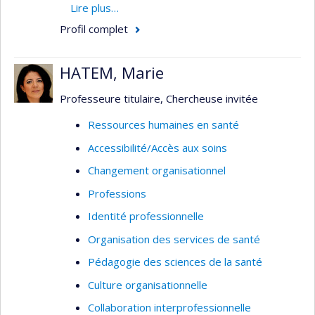
développement de capacités à la prise de
Lire plus…
décision par des personnes ou des groupes en
Profil complet
situation de vulnérabilités pour des raisons de
santé ou socio-économiques. Plus précisément,
HATEM, Marie
ses recherches visent à examiner leurs
préoccupations et leurs besoins par rapport à la
Professeure titulaire, Chercheuse invitée
situation de vulnérabilité dans laquelle ils se
Ressources humaines en santé
trouvent et les processus éthiques à mettre en
Accessibilité/Accès aux soins
place pour contribuer à leur autonomisation. Ses
travaux s’inscrivent dans une démarche
Changement organisationnel
empirique.
Professions
Identité professionnelle
Organisation des services de santé
Pédagogie des sciences de la santé
Culture organisationnelle
Collaboration interprofessionnelle