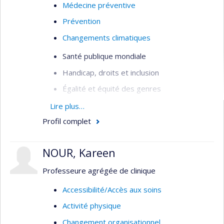
Médecine préventive
Prévention
Changements climatiques
Santé publique mondiale
Handicap, droits et inclusion
Égalité et équité des genres
Intersectionnalité
Lire plus…
Profil complet
Analyse intersectionnelle des politiques
publiques
NOUR, Kareen
Équité et justice sociale
Santé sexuelle et reproductive
Professeure agrégée de clinique
VIH/sida
Accessibilité/Accès aux soins
Violences sexuelles
Activité physique
Accès et utilisation des services de santé
Changement organisationnel