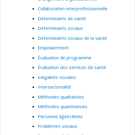
Systèmes de santé
Collaboration interprofessionnelle
Santé des populations vulnérables et
Déterminants de santé
marginalisées
Déterminants sociaux
Gouvernance mondiale de la santé relative
Déterminants sociaux de la santé
à la COVID-19
Empowerment
Déterminants structurels et sociaux de la
santé
Évaluation de programme
Recherche qualitative
Évaluation des services de santé
Étude de cas
Inégalités sociales
Méthodes mixtes
Intersectorialité
Mobilisation et échange des connaissances
Méthodes qualitatives
intégrés
Méthodes quantitatives
Afrique subsaharienne
Personne âgée/Ainés
Asie du sud
Problèmes sociaux
Asie du sud-est