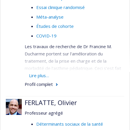
Essai clinique randomisé
Méta-analyse
Études de cohorte
COVID-19
Les travaux de recherche de Dr Francine M.
Ducharme portent sur l'amélioration du
traitement, de la prise en charge et de la
morbidité de l'asthme pédiatrique. Ceci s’est fait
par le biais du développement d’instruments
Lire plus…
cliniques et de recherche spécifiques aux enfants,
Profil complet
des études testant des interventions éducatives
et médicamenteuses, les revues systématiques
FERLATTE, Olivier
d’essais randomisés, la dissémination des lignes
directrices basées sur les preuves scientifiques
Professeur agrégé
et le développement d’interventions visant à
Déterminants sociaux de la santé
améliorer l’adhérence des professionnels de la