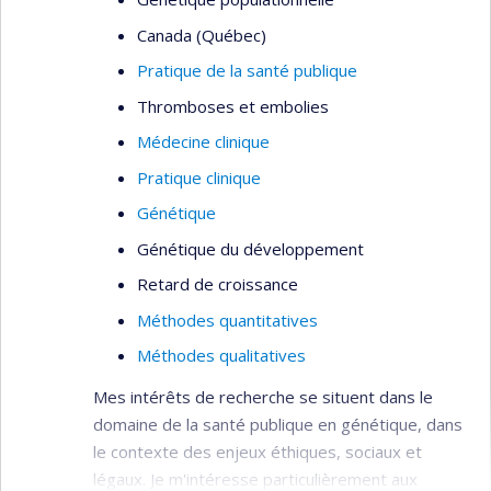
principalement, à travers un réseau francophone
Canada (Québec)
global/mondial, à soutenir, par divers moyens,
Pratique de la santé publique
l’autonomisation, en santé et en droit, de la
femme, de la fille et de l’adolescente dans la
Thromboses et embolies
Francophonie.
Médecine clinique
Pour y arriver, elle a recours à divers moyens,
Pratique clinique
dont le renforcement de ressources humaines et
Génétique
institutionnelles et la création d’une plateforme
Génétique du développement
numérique favorisant l’interaction et les échanges
de compétences entre les ressources humaines,
Retard de croissance
matérielles et institutionnelles dans la
Méthodes quantitatives
francophonie.
Méthodes qualitatives
Mes intérêts de recherche se situent dans le
domaine de la santé publique en génétique, dans
le contexte des enjeux éthiques, sociaux et
légaux. Je m'intéresse particulièrement aux