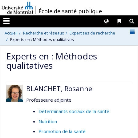
Passer
/
École de santé publique
au
contenu
Langues
Liens 
R
Menu
N
Accueil
Recherche et réseaux
Expertises de recherche
Experts en : Méthodes qualitatives
Experts en : Méthodes
qualitatives
BLANCHET, Rosanne
Professeure adjointe
Déterminants sociaux de la santé
Nutrition
Promotion de la santé