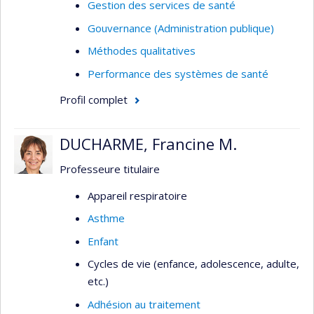
d’itinérances
Gestion des services de santé
Analyse de politiques publiques;
Gouvernance (Administration publique)
gouvernance ancrée dans des données
Méthodes qualitatives
probantes
Performance des systèmes de santé
Sciences sociales de la santé, anthropologie
Profil complet
médicale, santé publique
Réalités autochtones urbaines
DUCHARME, Francine M.
Professeure titulaire
Appareil respiratoire
Asthme
Enfant
Cycles de vie (enfance, adolescence, adulte,
etc.)
Adhésion au traitement