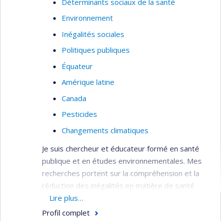
Déterminants sociaux de la santé
Environnement
Inégalités sociales
Politiques publiques
Équateur
Amérique latine
Canada
Pesticides
Changements climatiques
Je suis chercheur et éducateur formé en santé
publique et en études environnementales. Mes
recherches portent sur la compréhension et la
réduction des inégalités en matière de santé
provenant des structures sociales et
Lire plus…
environnementales mondiales, en partenariat
Profil complet