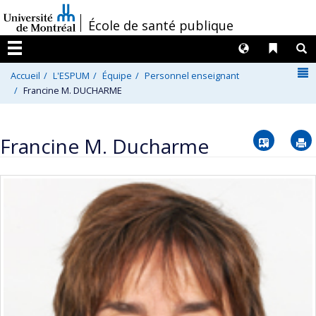
Passer
/
École de santé publique
au
contenu
Langues
Liens 
R
Menu
N
Accueil
L'ESPUM
Équipe
Personnel enseignant
Francine M. DUCHARME
Vcard
Francine M. Ducharme