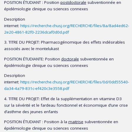
POSITION ÉTUDIANT : Position
postdoctorale
subventionnée en
experte, bourses de recherche. Elle est également co-
épidémiologie clinique ou sciences connexes
présidente de l’Assemblée clinique sur l’asthme de la Société
Description
canadienne de thoracologie et responsable de la rédaction et de
internet:
https://recherche.chusj.org/RECHERCHE/files/8a/8ad4ed62-
la diffusion des lignes directrices sur l’asthme au Canada.
2e20-4861-82f0-2236dcaf0d0d.pdf
Un nouveau réseau consacré aux applications cliniques de la
3. TITRE DU PROJET: Pharmacogénomique des effets indésirables
recherche en santé respiratoire a été annoncé le 24 février
associés avec le montelukast
2014, à Ottawa, en même temps qu'un financement de 7,6
POSITION ÉTUDIANTE: Position
doctorale
subventionnée en
millions de dollars. La Dre Ducharme, qui siège déjà au comité
épidémiologie clinique ou sciences connexes
directeur du Réseau dirigera, l'un des sept programmes du
Description
réseau.
internet:
https://recherche.chusj.org/RECHERCHE/files/0d/0dd55540-
da34-4a79-831c-ef420c3e3558.pdf
4. TITRE DU PROJET: Effet de la supplémentation en vitamine D3
sur la sévérité et le fardeau fonctionnel et économique d’une crise
d’asthme des jeunes enfants
POSITION ÉTUDIANT : Position à la
maitrise
subventionnée en
épidémiologie clinique ou sciences connexes