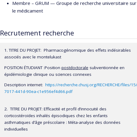
morbidité de l'asthme pédiatrique. Dr Ducharme a développé de
Membre –
GRUM — Groupe de recherche universitaire sur
nombreux instruments de recherche spécifiques aux enfants,
le médicament
dont plusieurs sont maintenant utilisés en clinique pour assister
les professionnels de la santé, les chercheurs, ainsi que les
Recrutement recherche
enfants et leur famille à améliorer la gestion de l’asthme. Ses
études portent sur des interventions éducatives, des
interventions médicamenteuses et des interventions visant à
1. TITRE DU PROJET: Pharmacogénomique des effets indésirables
améliorer l’adhérence des professionnels de la santé, des
associés avec le montelukast
patients et de leur famille aux lignes directrices.
POSITION ÉTUDIANT :Position
postdoctorale
subventionnée en
Dre Ducharme a été soutenue de façon ininterrompue par
épidémiologie clinique ou sciences connexes
plusieurs bourses, subventions de recherche et a reçu des prix
Description internet:
https://recherche.chusj.org/RECHERCHE/files/15
prestigieux pour souligner sa contribution en recherche. Son
7017-441d-90ea-c1e956ef4d66.pdf
programme de recherche a produit de nombreuses publications
et conduit à moult invitations à titre de conférencière provinciale,
2. TITRE DU PROJET: Efficacité et profil d’innocuité des
nationale et internationale. Dr Ducharme est corédactrice
corticostéroïdes inhalés épisodiques chez les enfants
pédiatrique du Cochrane Airways Review Group depuis sa
asthmatiques d’âge préscolaire : Méta-analyse des données
création en 1995. Ce programme de recherche a conduit à de
individuelles
nombreuses publications, invitations à titre de conférencière et