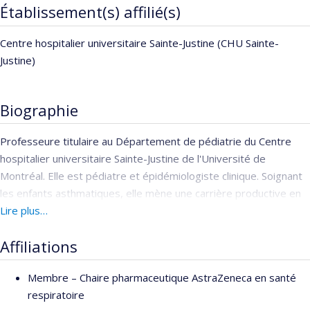
Établissement(s) affilié(s)
Centre hospitalier universitaire Sainte-Justine (CHU Sainte-
Justine)
Biographie
Professeure titulaire au Département de pédiatrie du Centre
hospitalier universitaire Sainte-Justine de l'Université de
Montréal. Elle est pédiatre et épidémiologiste clinique. Soignant
les enfants asthmatiques, elle mène une carrière productive en
tant que médecin, professeur et mentor de recherche. Elle a
Lire plus…
formé de nombreux scientifiques et médecins, dont plusieurs
Affiliations
détiennent des postes universitaires en Australie, au Canada,
aux États-Unis, en Irlande, à Porto Rico, au Koweït, et au
Membre –
Chaire pharmaceutique AstraZeneca en santé
Royaume-Uni. Ses travaux de recherche portent sur
respiratoire
l'amélioration du traitement, de la prise en charge et de la