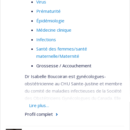
Virus
Prématurité
Épidémiologie
Médecine clinique
Infections
Santé des femmes/santé
maternelle/Maternité
Grossesse / Accouchement
Dr Isabelle Boucoiran est gynécologues-
obstétricienne au CHU Sainte-Justine et membre
du comité de maladies infectieuses de la Société
des Obstétriciens Gynécologues du Canada. Elle
a complété son fellowship en maladies
Lire plus…
infectieuses de la reproduction à l’University of
Profil complet
British-Columbia.