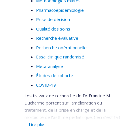
Méthodologies mixtes
Pharmacoépidémiologie
Prise de décision
Qualité des soins
Recherche évaluative
Recherche opérationnelle
Essai clinique randomisé
Méta-analyse
Études de cohorte
COVID-19
Les travaux de recherche de Dr Francine M.
Ducharme portent sur l'amélioration du
traitement, de la prise en charge et de la
morbidité de l'asthme pédiatrique. Ceci s’est fait
par le biais du développement d’instruments
Lire plus…