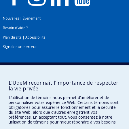
des personnes dépistées (projet financé par les
IRSC). Je co-dirige le volet éthique du projet
Nouvelles
|
Événement
PEGASE 2, financé par Génome Canada, qui
étudie les enjeux éthiques soulevés par
Besoin d'aide ?
l'utilisation du test génomique prénatal non invasif
Plan du site
|
Accessibilité
en première intention et pour un plus grand
Signaler une erreur
nombre de conditions génétiques. Je suis
également responsable du volet évaluant les
perspectives parentales du projet PRAGMatIQ,
Boîte à outils
financé par Génome Canada, évaluant le
Téléchargez les logos de l'ESPUM
séquençage génomique rapide chez des enfants
L’UdeM reconnaît l’importance de respecter
en contexte de soins critiques. Dans mes
la vie privée
travaux, j'utilise une approche interdisciplinaire
L’utilisation de témoins nous permet d’améliorer et de
qui combine des méthodes quantitatives et
personnaliser votre expérience Web. Certains témoins sont
qualitatives, afin d'aborder chaque question selon
obligatoires pour assurer le fonctionnement et la sécurité
du site Web, alors que d’autres enregistrent vos
différentes perspectives. J'ai actuellement une
préférences. En acceptant tout, vous consentez à notre
bourse de clinicien-chercheur Sénior du FRQS.
utilisation de témoins pour mieux répondre à vos besoins.