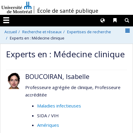
Passer
/
École de santé publique
au
contenu
Langues
Liens 
R
Menu
N
Accueil
Recherche et réseaux
Expertises de recherche
Experts en : Médecine clinique
Experts en : Médecine clinique
BOUCOIRAN, Isabelle
Professeure agrégée de clinique, Professeure
accréditée
Maladies infectieuses
SIDA / VIH
Amériques