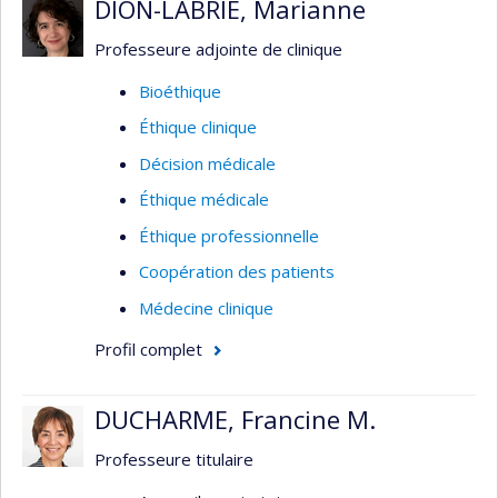
Centrés sur l’épidémiologie et la recherche
DION-LABRIE, Marianne
clinique, ses principaux intérêts de recherche
Professeure adjointe de clinique
touchent les maladies infectieuses en
gynécologie obstétrique et la médecine materno-
Bioéthique
foetale. Elle est responsable du développement
Éthique clinique
de la recherche portant sur les femmes
Décision médicale
enceintes au Centre d'Infectiologie Mère-
Enfant (CHU Sainte-Justine).
Éthique médicale
Éthique professionnelle
Coopération des patients
Médecine clinique
Profil complet
DUCHARME, Francine M.
Professeure titulaire