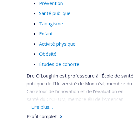
Prévention
Santé publique
Tabagisme
Enfant
Activité physique
Obésité
Études de cohorte
Dre O'Loughlin est professeure à l'École de santé
publique de l'Université de Montréal, membre du
Carrefour de l'innovation et de l'évaluation en
santé du CrCHUM, membre élu de l'American
Academy of Pediatrics Tobacco Consortium et
Lire plus…
membre de l'Académie canadienne des sciences
Profil complet
de la santé. Elle a été titulaire d'une chaire de
recherche du Canada de niveau 1 sur les
déterminants précoces des maladies chroniques