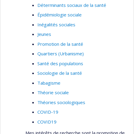
Déterminants sociaux de la santé
Asthme pédiatrique
Épidémiologie sociale
Efficacité et profil de tolérance des
interventions pour l’asthme pédiatrique
Inégalités sociales
Élaboration d’instruments pour les enfants
Jeunes
asthmatiques d’âge préscolaire
Promotion de la santé
Revues systématiques des essais
Quartiers (Urbanisme)
contrôlés randomisés
Santé des populations
Épidémiologie clinique (plan et méthodes)
Sociologie de la santé
Transfert des connaissances
Tabagisme
Théorie sociale
Théories sociologiques
COVID-19
COVID19
Mes intérêts de recherche sont la promotion de