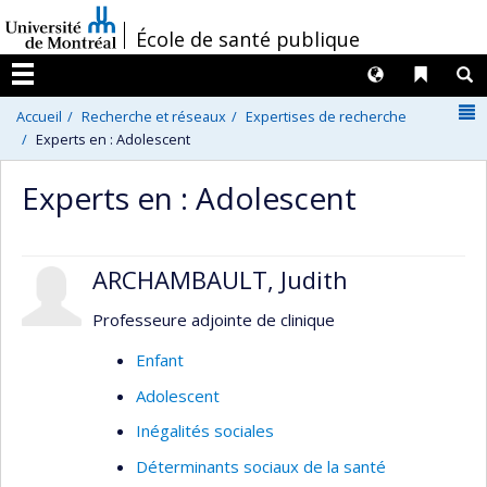
Passer
/
École de santé publique
au
contenu
Langues
Liens 
R
Menu
N
Accueil
Recherche et réseaux
Expertises de recherche
Experts en : Adolescent
Experts en : Adolescent
ARCHAMBAULT, Judith
Professeure adjointe de clinique
Enfant
Adolescent
Inégalités sociales
Déterminants sociaux de la santé