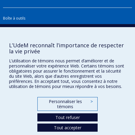
nombreux rapports influents, notamment les
rapports du Surgeon General des États-Unis sur
Boîte à outils
le tabagisme. Ses efforts font définitivement
Téléchargez les logos de l'ESPUM
partie intégrante de l'amélioration des systèmes
de santé publique, des comportements des
jeunes en matière de santé et de l'équité en
L’UdeM reconnaît l’importance de respecter
la vie privée
matière de santé au Canada et au-delà. Voici cinq
de ses principales contributions.
L’utilisation de témoins nous permet d’améliorer et de
personnaliser votre expérience Web. Certains témoins sont
Incidence et facteurs de risque des
obligatoires pour assurer le fonctionnement et la sécurité
du site Web, alors que d’autres enregistrent vos
chutes chez les personnes âgées,
préférences. En acceptant tout, vous consentez à notre
chercheure principale 1987-1993
. Dre
utilisation de témoins pour mieux répondre à vos besoins.
Confidentialité
O'Loughlin a mené la première étude de
Conditions d’utilisation
cohorte prospective à base communautaire
Personnaliser les
>
Paramètres des témoins
témoins
sur les chutes chez les personnes âgées,
Université de
Montréal
qui a donné lieu à sa thèse de doctorat, à
Tout refuser
deux publications, à 11 présentations et à
Tout accepter
un chapitre de livre. Cette étude novatrice a