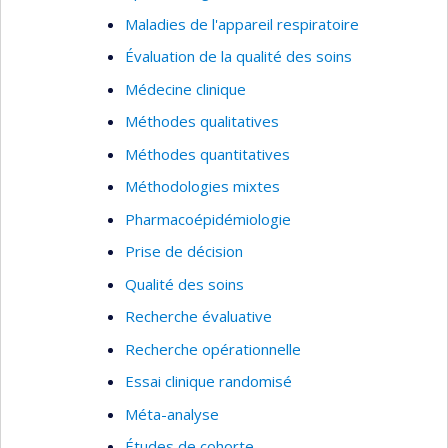
mentale;
Maladies de l'appareil respiratoire
l’axe transfert de connaissance ayant pour
Évaluation de la qualité des soins
objectif de diffuser les connaissances
concernant les services périnataux et
Médecine clinique
préscolaires les plus efficaces afin
Méthodes qualitatives
d’améliorer ces services.
Méthodes quantitatives
Je suis également directrice de trois groupes de
Méthodologies mixtes
recherche : l'
Observatoire pour l'Éducation et la
Pharmacoépidémiologie
Santé des enfants
, Le
Groupe de Recherche sur
l'Inadaptation Psychosociale chez l'enfant
et le
Prise de décision
Réseau Périnatologie
.
Qualité des soins
Recherche évaluative
Recherche opérationnelle
Essai clinique randomisé
Méta-analyse
Études de cohorte