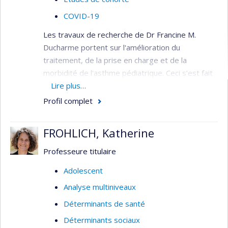
COVID-19
Les travaux de recherche de Dr Francine M.
Ducharme portent sur l'amélioration du
traitement, de la prise en charge et de la
morbidité de l'asthme pédiatrique. Ceci s’est fait
par le biais du développement d’instruments
Lire plus…
cliniques et de recherche spécifiques aux enfants,
Profil complet
des études testant des interventions éducatives
et médicamenteuses, les revues systématiques
FROHLICH, Katherine
d’essais randomisés, la dissémination des lignes
directrices basées sur les preuves scientifiques
Professeure titulaire
et le développement d’interventions visant à
Adolescent
améliorer l’adhérence des professionnels de la
Analyse multiniveaux
santé, les patients et leur famille aux lignes
directrices.
Déterminants de santé
Intérêts de recherche
Déterminants sociaux