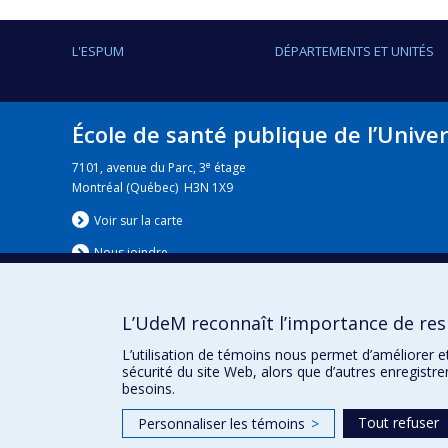
L'ESPUM
DÉPARTEMENTS ET UNITÉS
École de santé publique de l’Unive
e
7101, avenue du Parc, 3
étage
Montréal (Québec) H3N 1X9
Voir sur la carte
Nous jo
i
ndre
L’UdeM reconnaît l’importance de resp
Nouvelles
|
Événement
L’utilisation de témoins nous permet d’améliorer e
sécurité du site Web, alors que d’autres enregistr
besoins.
Tout refuser
Personnaliser les témoins
>