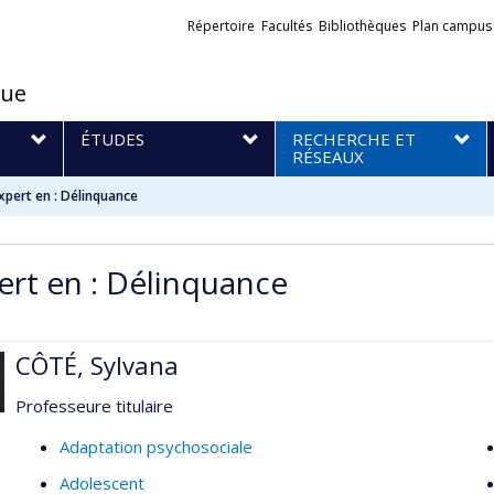
Liens
Répertoire
Facultés
Bibliothèques
Plan campus
externes
que
S
ÉTUDES
RECHERCHE ET
RÉSEAUX
xpert en : Délinquance
ert en : Délinquance
CÔTÉ, Sylvana
Professeure titulaire
Adaptation psychosociale
Adolescent