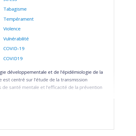
Tabagisme
Tempérament
Violence
Vulnérabilité
COVID-19
COVID19
gie développementale et de l’épidémiologie de la
est centré sur l’étude de la transmission
de santé mentale et l’efficacité de la prévention
 transfert de connaissances :
es bio-psycho-sociaux de transmission
ervices périnataux et préscolaires qui sont les plus