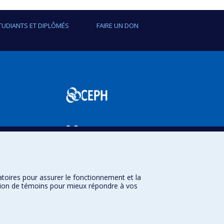
ntale;
TUDIANTS ET DIPLÔMÉS
FAIRE UN DON
ffuser les connaissances concernant les services
rer ces services.
bservatoire pour l'Éducation et la Santé des
le chez l'enfant
et le
Réseau Périnatologie
.
SPUM
atoires pour assurer le fonctionnement et la
sation de témoins pour mieux répondre à vos