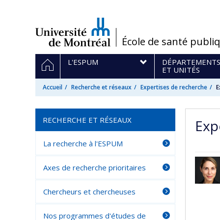
Passer
au
contenu
/
École de santé publi
Navigation
ACCUEIL
L'ESPUM
DÉPARTEMENT
principale
ET UNITÉS
Accueil
Recherche et réseaux
Expertises de recherche
E
RECHERCHE ET RÉSEAUX
Exp
La recherche à l'ESPUM
Axes de recherche prioritaires
Chercheurs et chercheuses
Nos programmes d'études de