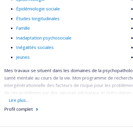
Épidémiologie sociale
Études longitudinales
Famille
Inadaptation psychosociale
Inégalités sociales
Jeunes
Mes travaux se situent dans les domaines de la psychopatholo
santé mentale au cours de la vie. Mon programme de recherche 
intergénérationnelle des facteurs de risque pour les problèmes 
de ces problèmes par des services périnataux et préscolaires.
Lire plus…
Mon programme comprend deux axes de recherche et un axe de
Profil complet
l’axe étiologie ayant pour objectif l’étude des mécanism
intergénérationnelle des problèmes de santé mentale;
l’axe prévention ayant pour objectif l’identification des s