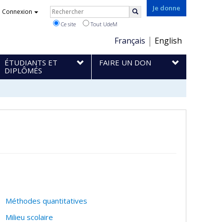
Rechercher
Je donne
Connexion
Rechercher
Ce site
Tout UdeM
Choix
Français
English
de
ÉTUDIANTS ET
FAIRE UN DON
la
DIPLÔMÉS
langue
Méthodes quantitatives
Milieu scolaire