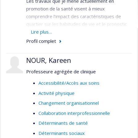
Les travaux que je mène actuellement en
promotion de la santé visent à mieux
comprendre l'impact des caractéristiques de
quartier sur les habitudes de vie et le pronostic
des populations atteintes de maladies
Lire plus…
chroniques, en déterminant notamment le rôle
Profil complet
médiateur joué par la santé mentale.
NOUR, Kareen
Professeure agrégée de clinique
Accessibilité/Accès aux soins
Activité physique
Changement organisationnel
Collaboration interprofessionnelle
Déterminants de santé
Déterminants sociaux