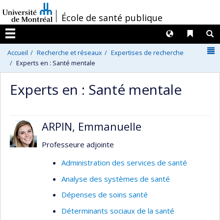
Passer
/
École de santé publique
au
contenu
Langues
Liens 
R
Menu
N
Accueil
Recherche et réseaux
Expertises de recherche
Experts en : Santé mentale
Experts en : Santé mentale
ARPIN, Emmanuelle
Professeure adjointe
Administration des services de santé
Analyse des systèmes de santé
Dépenses de soins santé
Déterminants sociaux de la santé