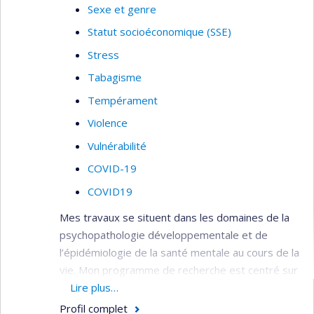
Sexe et genre
Statut socioéconomique (SSE)
Stress
Tabagisme
Tempérament
Violence
Vulnérabilité
COVID-19
COVID19
Mes travaux se situent dans les domaines de la
psychopathologie développementale et de
l’épidémiologie de la santé mentale au cours de la
vie. Mon programme de recherche est centré sur
l’étude de la transmission intergénérationnelle
Lire plus…
des facteurs de risque pour les problèmes de
Profil complet