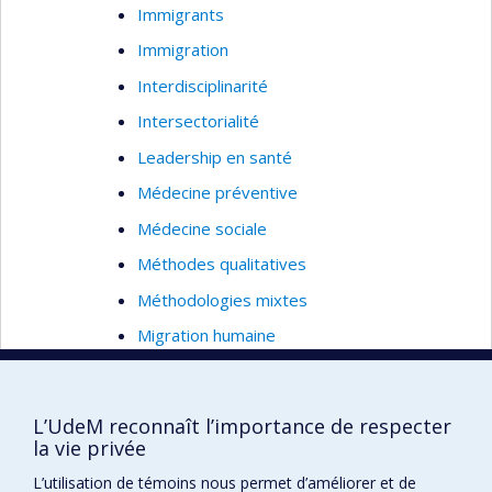
Immigrants
Immigration
Interdisciplinarité
Intersectorialité
Leadership en santé
Médecine préventive
Médecine sociale
Méthodes qualitatives
Méthodologies mixtes
Migration humaine
Mobilité internationale
Nouveaux pays industrialisés/Pays en
L’UdeM reconnaît l’importance de respecter
transition
la vie privée
Participation des citoyens
L’utilisation de témoins nous permet d’améliorer et de