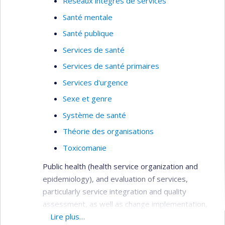
Réseaux intégrés de services
Santé mentale
Santé publique
Services de santé
Services de santé primaires
Services d'urgence
Sexe et genre
Système de santé
Théorie des organisations
Toxicomanie
Public health (health service organization and
epidemiology), and evaluation of services,
particularly service integration and quality
assessment, as well as change implementation,
needs assessment, primary care services,
Lire plus…