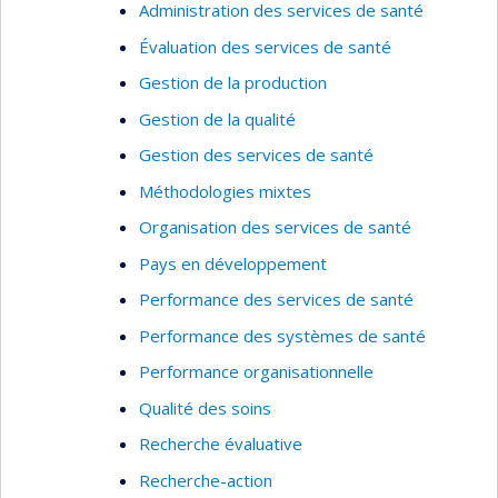
Administration des services de santé
Développer, implanter et évaluer des
Évaluation des services de santé
interventions en activité physique pour
promouvoir la santé mentale
Gestion de la production
Gestion de la qualité
Expertise en analyse statistique :
Gestion des services de santé
Analyse de données longitudinales
Méthodologies mixtes
Méthodes d'analyse en inférence causale
(analyse de médiation)
Organisation des services de santé
Évaluation des propriétés psychométriques
Pays en développement
d'instruments de mesure
Performance des services de santé
Performance des systèmes de santé
Performance organisationnelle
Qualité des soins
Recherche évaluative
Recherche-action