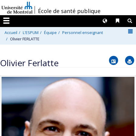
Passer
/
École de santé publique
au
contenu
Langues
Liens 
R
Menu
N
Accueil
L'ESPUM
Équipe
Personnel enseignant
Olivier FERLATTE
Vcard
Olivier Ferlatte