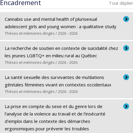
Encadrement
Tout déplier
Cannabis use and mental health of plurisexual
adolescent girls and young women : a qualitative study
Thèses et mémoires dirigés / 2026 - 2026
Diplômé(e) :
Mangle, Sarah
La recherche de soutien en contexte de suicidalité chez
Cycle :
Maîtrise
les jeunes LGBTQ+ en milieu rural au Québec
Diplôme obtenu :
M. Sc.
Thèses et mémoires dirigés / 2026 - 2026
Lien vers le document dans Papyrus
Diplômé(e) :
Ouellet, Simon
La santé sexuelle des survivantes de mutilations
Cycle :
Maîtrise
génitales féminines vivant en contextes occidentaux
Diplôme obtenu :
M. Sc.
Thèses et mémoires dirigés / 2026 - 2026
Lien vers le document dans Papyrus
Diplômé(e) :
Gareau, Emmanuelle
La prise en compte du sexe et du genre lors de
Cycle :
Doctorat
l'analyse de la violence au travail et de l'insécurité
Diplôme obtenu :
Ph. D.
d'emploi dans le contexte des démarches
Lien vers le document dans Papyrus
ergonomiques pour prévenir les troubles