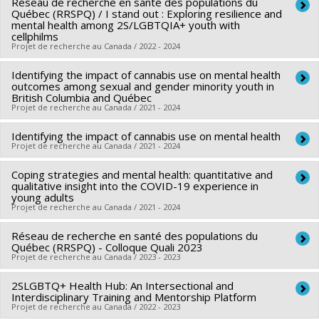
Réseau de recherche en santé des populations du
Co-chercheurs :
Olivier Ferlatte
santé du Canada
Québec (RRSPQ) / I stand out : Exploring resilience and
Sources de financement :
Agence de santé publique du
Programmes de subvention :
mental health among 2S/LGBTQIA+ youth with
PVXXXXXX-Subvention de
cellphilms
Canada
formation
Projet de recherche au Canada / 2022 - 2024
Programmes de subvention :
Identifying the impact of cannabis use on mental health
Chercheur principal :
France Gagnon
outcomes among sexual and gender minority youth in
Co-chercheurs :
Olivier Ferlatte
British Columbia and Québec
Projet de recherche au Canada / 2021 - 2024
Sources de financement :
FRQS/Fonds de recherche du
Québec - Santé (FRSQ)
Identifying the impact of cannabis use on mental health
Chercheur principal :
Rodney Knight
,
Olivier Ferlatte
Programmes de subvention :
Projet de recherche au Canada / 2021 - 2024
PVXXXXXX-Réseaux
Sources de financement :
IRSC/Instituts de recherche en
thématiques de recherche
santé du Canada
Coping strategies and mental health: quantitative and
Chercheur principal :
Rod Knight
qualitative insight into the COVID-19 experience in
Programmes de subvention :
PVXXXXXX-(PJT) Subvention
Co-chercheurs :
Olivier Ferlatte
young adults
Projet
Projet de recherche au Canada / 2021 - 2024
Sources de financement :
IRSC/Instituts de recherche en
santé du Canada
Réseau de recherche en santé des populations du
Chercheur principal :
Marie-Pierre Sylvestre
Programmes de subvention :
Québec (RRSPQ) - Colloque Quali 2023
PVXXXXXX-(PJT) Subvention
Co-chercheurs :
Jennifer O'Loughlin
,
Geneviève Gariépy
,
Projet de recherche au Canada / 2023 - 2023
Projet
Olivier Ferlatte
,
Mathieu Bélanger
,
Brett David Thombs
,
2SLGBTQ+ Health Hub: An Intersectional and
Chercheur principal :
France Gagnon
Katerina Maximova
,
Vickie Plourde
Interdisciplinary Training and Mentorship Platform
Co-chercheurs :
Olivier Ferlatte
Sources de financement :
Projet de recherche au Canada / 2022 - 2023
IRSC/Instituts de recherche en