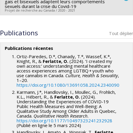
gais et bisexuels adaptent leurs comportements
du Canada
Programmes de subvention :
sexuels durant la crise du Covid-19
Projet de recherche au Canada / 2020 - 2021
Programmes de subvention :
Chercheur principal :
Olivier Ferlatte
Co-chercheurs :
Jorge Florès-Aranda
,
Maxime Blanchette
Publications
Tout déplier
Sources de financement :
MSSS/Ministère de la Santé et des
Services sociaux
Publications récentes
Programmes de subvention :
Ortiz-Paredes, D.*, Chanady, T.*, Wassef, K.*,
Knight, R., &
Ferlatte, O.
(2024). ‘I created my
own access:’ understanding mental healthcare
access experiences among LGTBQ + youth who
use cannabis in Canada.
Culture, Health & Sexuality
,
1–20.
https://doi.org/10.1080/13691058.2024.2340090
Karmann, J.*, Handlovsky, I., Moullec, G., Frohlich,
K.L., Hébert, R., &
Ferlatte, O.
(2024).
Understanding the Experiences of COVID-19
Public Health Measures and Well-Being: A
Qualitative Study Among Older Adults in Quebec,
Canada.
Qualitative Health Research.
https://doi.org/10.1177/10497323241232928
(Publié en ligne le 5 mars 2024)
Handlovsky, I., Amato, A., Wonsiak, T.,
Ferlatte,