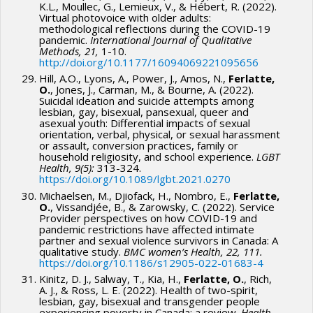
K.L., Moullec, G., Lemieux, V., & Hébert, R. (2022).
Virtual photovoice with older adults:
methodological reflections during the COVID-19
pandemic.
International Journal of Qualitative
Methods, 21,
1-10.
http://doi.org/10.1177/16094069221095656
Hill, A.O., Lyons, A., Power, J., Amos, N.,
Ferlatte,
O.
, Jones, J., Carman, M., & Bourne, A. (2022).
Suicidal ideation and suicide attempts among
lesbian, gay, bisexual, pansexual, queer and
asexual youth: Differential impacts of sexual
orientation, verbal, physical, or sexual harassment
or assault, conversion practices, family or
household religiosity, and school experience.
LGBT
Health, 9(5):
313-324.
https://doi.org/10.1089/lgbt.2021.0270
Michaelsen, M., Djiofack, H., Nombro, E.,
Ferlatte,
O.
, Vissandjée, B., & Zarowsky, C. (2022). Service
Provider perspectives on how COVID-19 and
pandemic restrictions have affected intimate
partner and sexual violence survivors in Canada: A
qualitative study.
BMC women’s Health, 22, 111.
https://doi.org/10.1186/s12905-022-01683-4
Kinitz, D. J., Salway, T., Kia, H.,
Ferlatte, O.
, Rich,
A. J., & Ross, L. E. (2022). Health of two-spirit,
lesbian, gay, bisexual and transgender people
experiencing poverty in Canada: a review.
Health