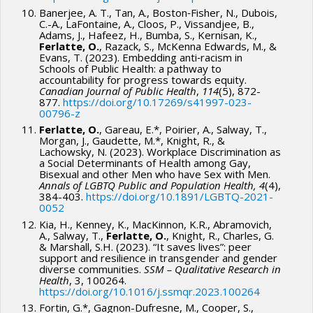
Banerjee, A. T., Tan, A., Boston‑Fisher, N., Dubois,
C.-A., LaFontaine, A., Cloos, P., Vissandjee, B.,
Adams, J., Hafeez, H., Bumba, S., Kernisan, K.,
Ferlatte, O.
, Razack, S., McKenna Edwards, M., &
Evans, T. (2023). Embedding anti‑racism in
Schools of Public Health: a pathway to
accountability for progress towards equity.
Canadian Journal of Public Health
,
114
(5), 872-
877.
https://doi.org/10.17269/s41997-023-
00796-z
Ferlatte, O.
, Gareau, E.*, Poirier, A., Salway, T.,
Morgan, J., Gaudette, M.*, Knight, R., &
Lachowsky, N. (2023). Workplace Discrimination as
a Social Determinants of Health among Gay,
Bisexual and other Men who have Sex with Men.
Annals of LGBTQ Public and Population Health, 4
(4),
384-403.
https://doi.org/10.1891/LGBTQ-2021-
0052
Kia, H., Kenney, K., MacKinnon, K.R., Abramovich,
A., Salway, T.,
Ferlatte, O.
, Knight, R., Charles, G.
& Marshall, S.H. (2023). “It saves lives”: peer
support and resilience in transgender and gender
diverse communities.
SSM – Qualitative Research in
Health
, 3, 100264.
https://doi.org/10.1016/j.ssmqr.2023.100264
Fortin, G.*, Gagnon-Dufresne, M., Cooper, S.,