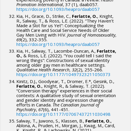
Promotion International
, 37 (1), daab057.
https://doi.org/10.1093/heapro/daab057
Kia, H., Grace, D., Strike, C.,
Ferlatte, O.
, Knight,
R., Salway, T., & Ross, L.E. (2022). “They Haven’t
Made a Slot for us Yet”: Conceptualizing the
Health Care and Social Service Needs of Older
Gay Men Living with HIV.
Journal of Homosexuality,
69
(2), 332-355.
https://doi.org/10.1093/heapro/daab057
Kia, H., Salway, T., Lacombe-Duncan, A.,
Ferlatte,
O.
, & Ross, L.E. (2022). “You could tell I said the
wrong things”: Constructions of sexual identity
among older gay men in healthcare settings.
Qualitative Health Research, 32
(2), 255-266.
https://doi.org/10.1177/10497323211050373
Kinitz, D.J., Goodyear, T., Dromer, E.*, Gesink, D.,
Ferlatte, O.
, Knight, R., & Salway, T. (2022).
“Conversion therapy” experiences in their social
contexts: A qualitative study of sexual orientation
and gender identity and expression change
efforts in Canada.
The Canadian Journal of
Psychiatry
,
67
(6), 441-451.
https://doi.org/10.1177/07067437211030498
Salway, T., Juwono, S., Klassen, B.,
Ferlatte, O.
,
Ablona, A., Pruden, H., Morgan, J., Kwag, M., Card,
K., Knight, R., & Lachowsky, N. (2021).