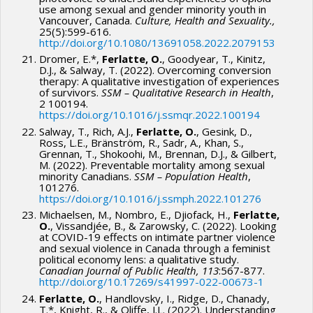
use among sexual and gender minority youth in
Vancouver, Canada.
Culture,
Health and Sexuality.,
25(5):599-616.
http://doi.org/10.1080/13691058.2022.2079153
Dromer, E.*,
Ferlatte, O.
, Goodyear, T., Kinitz,
D.J., & Salway, T. (2022). Overcoming conversion
therapy: A qualitative investigation of experiences
of survivors.
SSM – Qualitative Research in Health
,
2 100194.
https://doi.org/10.1016/j.ssmqr.2022.100194
Salway, T., Rich, A.J.,
Ferlatte, O.
, Gesink, D.,
Ross, L.E., Bränström, R., Sadr, A., Khan, S.,
Grennan, T., Shokoohi, M., Brennan, D.J., & Gilbert,
M. (2022). Preventable mortality among sexual
minority Canadians.
SSM – Population Health
,
101276.
https://doi.org/10.1016/j.ssmph.2022.101276
Michaelsen, M., Nombro, E., Djiofack, H.,
Ferlatte,
O.
, Vissandjée, B., & Zarowsky, C. (2022). Looking
at COVID-19 effects on intimate partner violence
and sexual violence in Canada through a feminist
political economy lens: a qualitative study.
Canadian Journal of Public Health, 113
:567-877.
http://doi.org/10.17269/s41997-022-00673-1
Ferlatte, O.
, Handlovsky, I., Ridge, D., Chanady,
T.*, Knight, R., & Oliffe, J.L. (2022). Understanding