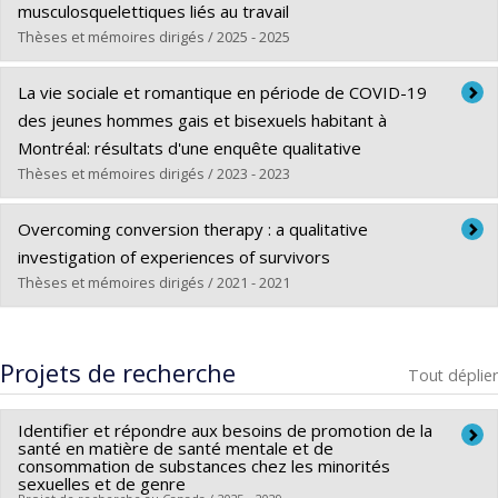
musculosquelettiques liés au travail
Thèses et mémoires dirigés / 2025 - 2025
Diplômé(e) :
Marques de Queiroz, Marcela
La vie sociale et romantique en période de COVID-19
Cycle :
Maîtrise
des jeunes hommes gais et bisexuels habitant à
Diplôme obtenu :
M. Sc.
Montréal: résultats d'une enquête qualitative
Lien vers le document dans Papyrus
Thèses et mémoires dirigés / 2023 - 2023
Diplômé(e) :
Ferber, Geoffrey
Overcoming conversion therapy : a qualitative
Cycle :
Maîtrise
investigation of experiences of survivors
Diplôme obtenu :
M. Sc.
Thèses et mémoires dirigés / 2021 - 2021
Lien vers le document dans Papyrus
Diplômé(e) :
Dromer, Elisabeth
Cycle :
Maîtrise
Projets de recherche
Tout déplier
Diplôme obtenu :
M. Sc.
Lien vers le document dans Papyrus
Identifier et répondre aux besoins de promotion de la
santé en matière de santé mentale et de
consommation de substances chez les minorités
sexuelles et de genre