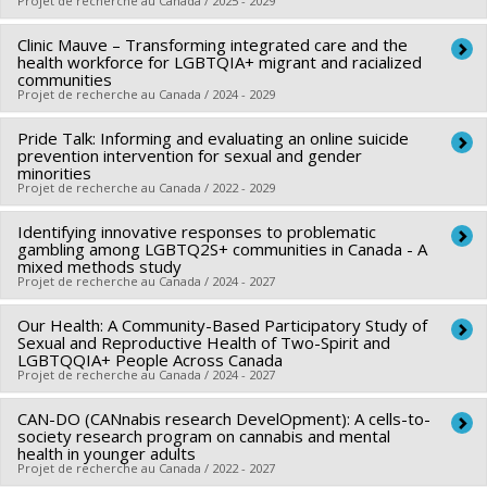
Projet de recherche au Canada / 2025 - 2029
Clinic Mauve – Transforming integrated care and the
Chercheur principal :
Olivier Ferlatte
health workforce for LGBTQIA+ migrant and racialized
Sources de financement :
FRQS/Fonds de recherche du
communities
Projet de recherche au Canada / 2024 - 2029
Québec - Santé (FRSQ)
Programmes de subvention :
PVXXXXXX-Bourse de
Pride Talk: Informing and evaluating an online suicide
Chercheur principal :
Edward Ou Jin Lee
chercheur-boursier : Junior 2
prevention intervention for sexual and gender
Co-chercheurs :
Maria-Pilar Ramírez García
,
Sue-Ann
minorities
Projet de recherche au Canada / 2022 - 2029
MacDonald
,
Annie Pullen Sansfaçon
,
Amélie Blanchet
Garneau
,
Roxane Caron
,
André-Anne Parent
,
Sophie
Identifying innovative responses to problematic
Chercheur principal :
Olivier Ferlatte
Hamisultane
gambling among LGBTQ2S+ communities in Canada - A
,
Ahmed Hamila
,
Robert-Paul Juster
,
Olivier
Co-chercheurs :
Edward Ou Jin Lee
,
Ahmed Hamila
,
Travis
mixed methods study
Ferlatte
,
Rodney Knight
,
Rossio Motta Ochoa
,
Joanne Otis
Projet de recherche au Canada / 2024 - 2027
Salway
,
Brittany Jakubiec
,
Hannah Kia
,
John Oliffe
,
Adam
,
Jorge Florès-Aranda
,
Daniel Grace
,
Julie-Christine Cotton
,
Bourne
Our Health: A Community-Based Participatory Study of
Sources de financement :
IRSC/Instituts de recherche en
Alicia Boatswain-Kyte
,
Naïma Bentayeb
,
Alex Abramovich
,
Sources de financement :
Sexual and Reproductive Health of Two-Spirit and
IRSC/Instituts de recherche en
santé du Canada
Roya Haghiri-Vijeh
,
zack marshall
,
fritz pino
,
Yann Zoldan
LGBTQQIA+ People Across Canada
santé du Canada
Projet de recherche au Canada / 2024 - 2027
Programmes de subvention :
PVXXXXXX-Subvention
Sources de financement :
IRSC/Instituts de recherche en
Programmes de subvention :
PVXXXXXX-(PJT) Subvention
catalyseur
santé du Canada
CAN-DO (CANnabis research DevelOpment): A cells-to-
Chercheur principal :
Robert Savage
Projet
society research program on cannabis and mental
Programmes de subvention :
PVXXXXXX-Subvention
Co-chercheurs :
Olivier Ferlatte
health in younger adults
d'équipe
Projet de recherche au Canada / 2022 - 2027
Sources de financement :
IRSC/Instituts de recherche en