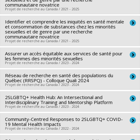
communautaire novatrice
Sources de financement :
IRSC/Instituts de recherche en
Sources de financement :
FRQS/Fonds de recherche du
Projet de recherche au Canada / 2021 - 2025
santé du Canada
Québec - Santé (FRSQ)
Programmes de subvention :
PVXXXXXX-(PJT) Subvention
Programmes de subvention :
Identifier et comprendre les iniquités en santé mentale
PVXXXXXX-Réseaux
Chercheur principal :
Olivier Ferlatte
et consommation de substances chez les minorités
Projet
thématiques de recherche
Sources de financement :
FRQS/Fonds de recherche du
sexuelles et de genre par une recherche
communautaire novatrice
Québec - Santé (FRSQ)
Projet de recherche au Canada / 2021 - 2025
Programmes de subvention :
PVXXXXXX-Bourse de
chercheur-boursier : Junior 1
Assurer un accès équitable aux services de santé pour
Chercheur principal :
Olivier Ferlatte
les femmes des minorités sexuelles
Sources de financement :
FRQS/Fonds de recherche du
Projet de recherche au Canada / 2023 - 2024
Québec - Santé (FRSQ)
Réseau de recherche en santé des populations du
Chercheur principal :
Olivier Ferlatte
Programmes de subvention :
PVXXXXXX-Établissement de
Québec (RRSPQ) - Colloque Quali 2024
Co-chercheurs :
Tara Chanady
jeunes chercheurs Juniors 1
Projet de recherche au Canada / 2023 - 2024
Sources de financement :
MSSS/Ministère de la Santé et des
2SLGBTQ+ Health Hub: An Intersectional and
Chercheur principal :
France Gagnon
Services sociaux
Interdisciplinary Training and Mentorship Platform
Co-chercheurs :
Olivier Ferlatte
Programmes de subvention :
Projet de recherche au Canada / 2023 - 2024
Sources de financement :
FRQS/Fonds de recherche du
Community-Centred Responses to 2SLGBTQ+ COVID-
Chercheur principal :
Daniel Grace
Québec - Santé (FRSQ)
19 Mental Health Impacts
Co-chercheurs :
Olivier Ferlatte
Programmes de subvention :
Projet de recherche au Canada / 2022 - 2024
PVXXXXXX-Réseaux
Sources de financement :
IRSC/Instituts de recherche en
thématiques de recherche