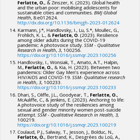
Ferlatte, O.
, & Zinszer, K. (2023). Global health
and the urban poor: mobilising adolescents for
sustainable cities and communities.
BMJ Global
Health
, 8:e012624.
http://dx.doi.org/10.1136/bmjgh-2023-012624
Karmann, J.*, Handlovsky, I., Lu, S.*, Moullec, G.,
Frohlich, K. L., &
Ferlatte, O
. (2023). Resilience
among older adults during the COVID-19
pandemic: A photovoice study.
SSM - Qualitative
Research in Health
,
3
, 100256.
https://doi.org/10.1016/j.ssmqr.2023.100256
Handlovsky, I., Wonsiak, T., Amato, A.T., Halpin,
M.,
Ferlatte, O.
, & Kia, H. (2023). Between two
pandemics: Older Gay Men’s experience across
HIV/AIDS and COVID-19.
SSM- Qualitative research
in Health
,
3
, 100233.
https://doi.org/10.1016/j.ssmqr.2023.100233
Dhari, S., Oliffe, J.L., Goodyear, T.,
Ferlatte, O.
,
McAuliffe, C., & Jenkins, E. (2023). Anchoring to life:
A photovoice study of the resiliencies among
sexual and gender minority women post-suicide
attempt.
SSM - Qualitative Research in Health, 3,
100219.
https://doi.org/10.1016/j.ssmqr.2023.100219
Coulaud, P.J., Salway, T., Jesson, J., Bolduc, N.,
Ferlatte, O.
, Bertrand, K., Desgrées du Loû, A.,