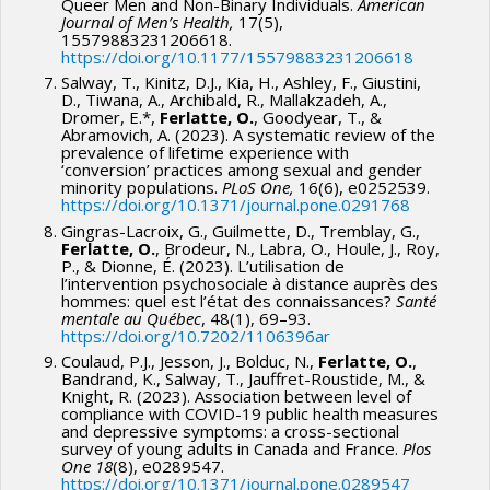
Queer Men and Non-Binary Individuals.
American
Journal of Men’s Health,
17(5),
15579883231206618.
https://doi.org/10.1177/15579883231206618
Salway, T., Kinitz, D.J., Kia, H., Ashley, F., Giustini,
D., Tiwana, A., Archibald, R., Mallakzadeh, A.,
Dromer, E.*,
Ferlatte, O.
, Goodyear, T., &
Abramovich, A. (2023). A systematic review of the
prevalence of lifetime experience with
‘conversion’ practices among sexual and gender
minority populations.
PLoS One,
16(6), e0252539.
https://doi.org/10.1371/journal.pone.0291768
Gingras-Lacroix, G., Guilmette, D., Tremblay, G.,
Ferlatte, O.
, Brodeur, N., Labra, O., Houle, J., Roy,
P., & Dionne, É. (2023). L’utilisation de
l’intervention psychosociale à distance auprès des
hommes: quel est l’état des connaissances?
Santé
mentale au Québec
, 48(1), 69–93.
https://doi.org/10.7202/1106396ar
Coulaud, P.J., Jesson, J., Bolduc, N.,
Ferlatte, O.
,
Bandrand, K., Salway, T., Jauffret-Roustide, M., &
Knight, R. (2023). Association between level of
compliance with COVID-19 public health measures
and depressive symptoms: a cross-sectional
survey of young adults in Canada and France.
Plos
One
18
(8), e0289547.
https://doi.org/10.1371/journal.pone.0289547