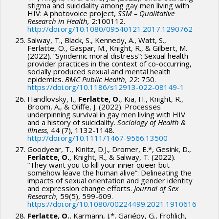
stigma and suicidality among gay men living with
HIV: A photovoice project,
SSM – Qualitative
Research in Health,
2:100112.
http://doi.org/10.1080/09540121.2017.1290762
Salway, T., Black, S., Kennedy, A., Watt, S.,
Ferlatte, O., Gaspar, M., Knight, R., & Gilbert, M.
(2022). “Syndemic moral distress”: Sexual health
provider practices in the context of co-occurring,
socially produced sexual and mental health
epidemics.
BMC Public Health,
22: 750.
https://doi.org/10.1186/s12913-022-08149-1
Handlovsky, I.,
Ferlatte, O.
, Kia, H., Knight, R.,
Broom, A., & Oliffe, J. (2022). Processes
underpinning survival in gay men living with HIV
and a history of suicidality.
Sociology of Health &
Illness,
44 (7), 1132-1148.
http://doi.org/10.1111/1467-9566.13500
Goodyear, T., Kinitz, D.J., Dromer, E.*, Gesink, D.,
Ferlatte, O.
, Knight, R., & Salway, T. (2022).
“They want you to kill your inner queer but
somehow leave the human alive”: Delineating the
impacts of sexual orientation and gender identity
and expression change efforts.
Journal of Sex
Research,
59(5), 599-609.
https://doi.org/10.1080/00224499.2021.1910616
Ferlatte, O.
, Karmann, J.*, Gariépy, G., Frohlich,