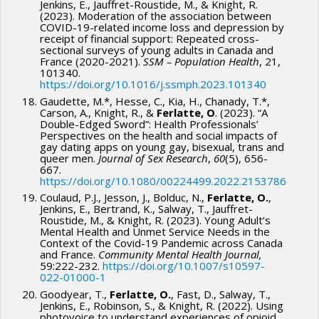
Jenkins, E., Jauffret-Roustide, M., & Knight, R.
(2023). Moderation of the association between
COVID-19-related income loss and depression by
receipt of financial support: Repeated cross-
sectional surveys of young adults in Canada and
France (2020-2021).
SSM – Population Health
, 21,
101340.
https://doi.org/10.1016/j.ssmph.2023.101340
Gaudette, M.*, Hesse, C., Kia, H., Chanady, T.*,
Carson, A., Knight, R., &
Ferlatte, O
. (2023). “A
Double-Edged Sword”: Health Professionals’
Perspectives on the health and social impacts of
gay dating apps on young gay, bisexual, trans and
queer men.
Journal of Sex Research
,
60
(5), 656-
667.
https://doi.org/10.1080/00224499.2022.2153786
Coulaud, P.J., Jesson, J., Bolduc, N.,
Ferlatte, O.
,
Jenkins, E., Bertrand, K., Salway, T., Jauffret-
Roustide, M., & Knight, R. (2023). Young Adult’s
Mental Health and Unmet Service Needs in the
Context of the Covid-19 Pandemic across Canada
and France.
Community Mental Health Journal,
59:222-232.
https://doi.org/10.1007/s10597-
022-01000-1
Goodyear, T.,
Ferlatte, O.
, Fast, D., Salway, T.,
Jenkins, E., Robinson, S., & Knight, R. (2022). Using
photovoice to understand experiences of opioid