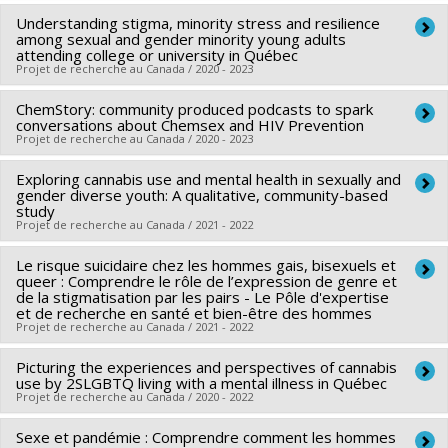
Sources de financement :
FRQS/Fonds de recherche du
santé du Canada
Understanding stigma, minority stress and resilience
Chercheur principal :
Daniel Grace
Québec - Santé (FRSQ)
Programmes de subvention :
PVXXXXXX-Subvention de
among sexual and gender minority young adults
Co-chercheurs :
Olivier Ferlatte
Programmes de subvention :
attending college or university in Québec
PVXXXXXX-Réseaux
fonctionnement (COVID-19)
Projet de recherche au Canada / 2020 - 2023
Sources de financement :
IRSC/Instituts de recherche en
thématiques de recherche
santé du Canada
ChemStory: community produced podcasts to spark
Chercheur principal :
Olivier Ferlatte
Programmes de subvention :
conversations about Chemsex and HIV Prevention
PVXXXXXX-Subvention de
Co-chercheurs :
Katherine Frohlich
,
Grégory Moullec
,
Projet de recherche au Canada / 2020 - 2023
formation
Geneviève Gariépy
,
Jorge Florès-Aranda
Exploring cannabis use and mental health in sexually and
Chercheur principal :
Olivier Ferlatte
Sources de financement :
CRSH/Conseil de recherches en
gender diverse youth: A qualitative, community-based
Co-chercheurs :
Katherine Frohlich
,
Mathieu Goyette
,
Jorge
sciences humaines du Canada
study
Projet de recherche au Canada / 2021 - 2022
Florès-Aranda
,
Daniel Grace
,
Eric Mykhalovskiy
,
Travis
Programmes de subvention :
PV153480-Subventions de
Salway
,
Maxime Blanchette
développement Savoir
Le risque suicidaire chez les hommes gais, bisexuels et
Chercheur principal :
Rebecca Haines-Saah
Sources de financement :
queer : Comprendre le rôle de l’expression de genre et
IRSC/Instituts de recherche en
Co-chercheurs :
Jean Séguin
,
Natalie Castellanos Ryan
,
de la stigmatisation par les pairs - Le Pôle d'expertise
santé du Canada
et de recherche en santé et bien-être des hommes
Robert-Paul Juster
,
Olivier Ferlatte
,
Nicholas Chadi
Projet de recherche au Canada / 2021 - 2022
Programmes de subvention :
PVXXXXXX-Subvention
Sources de financement :
Commission de la santé mentale
catalyseur
du Canada
Picturing the experiences and perspectives of cannabis
Chercheur principal :
Olivier Ferlatte
use by 2SLGBTQ living with a mental illness in Québec
Programmes de subvention :
PVXXXXXX-Subvention
Co-chercheurs :
Janie Houle
Projet de recherche au Canada / 2020 - 2022
catalyseur
Sources de financement :
MSSS/Ministère de la Santé et des
Sexe et pandémie : Comprendre comment les hommes
Sources de financement :
Commission de la santé mentale
Services sociaux