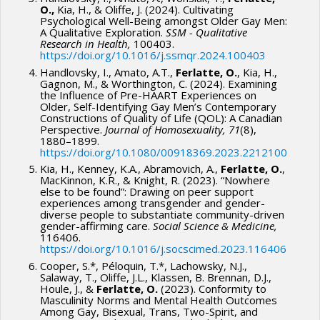
O.,
Kia, H., & Oliffe, J. (2024). Cultivating
Psychological Well-Being amongst Older Gay Men:
A Qualitative Exploration.
SSM -
Qualitative
Research in Health,
100403.
https://doi.org/10.1016/j.ssmqr.2024.100403
Handlovsky, I., Amato, A.T.,
Ferlatte, O.
, Kia, H.,
Gagnon, M., & Worthington, C. (2024). Examining
the Influence of Pre-HAART Experiences on
Older, Self-Identifying Gay Men’s Contemporary
Constructions of Quality of Life (QOL): A Canadian
Perspective.
Journal of Homosexuality, 71
(8),
1880–1899.
https://doi.org/10.1080/00918369.2023.2212100
Kia, H., Kenney, K.A., Abramovich, A.,
Ferlatte, O.
,
MacKinnon, K.R., & Knight, R. (2023). “Nowhere
else to be found”: Drawing on peer support
experiences among transgender and gender-
diverse people to substantiate community-driven
gender-affirming care.
Social Science & Medicine,
116406.
https://doi.org/10.1016/j.socscimed.2023.116406
Cooper, S.*, Péloquin, T.*, Lachowsky, N.J.,
Salaway, T., Oliffe, J.L., Klassen, B. Brennan, D.J.,
Houle, J., &
Ferlatte, O.
(2023). Conformity to
Masculinity Norms and Mental Health Outcomes
Among Gay, Bisexual, Trans, Two-Spirit, and