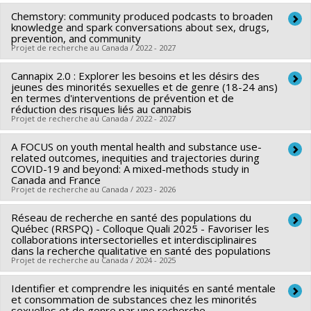
santé du Canada
Chemstory: community produced podcasts to broaden
Chercheur principal :
Marie-Pierre Sylvestre
Programmes de subvention :
knowledge and spark conversations about sex, drugs,
PVXXXXXX-(PJT) Subvention
Co-chercheurs :
Jean-Sébastien Fallu
,
Jennifer O'Loughlin
,
prevention, and community
Projet
Projet de recherche au Canada / 2022 - 2027
Isabelle Doré
,
Olivier Ferlatte
,
Catherine Sabiston
Sources de financement :
IRSC/Instituts de recherche en
Cannapix 2.0 : Explorer les besoins et les désirs des
Sources de financement :
IRSC/Instituts de recherche en
santé du Canada
jeunes des minorités sexuelles et de genre (18-24 ans)
santé du Canada
en termes d'interventions de prévention et de
Programmes de subvention :
PVXX5647-(MOP) Subvention
réduction des risques liés au cannabis
Programmes de subvention :
PVXXXXXX-Subvention de
Projet de recherche au Canada / 2022 - 2027
de fonctionnement incluant les subventions de
fonctionnement: programme de recherche communautaire
fonctionnement programmatiques (général)
sur le VIH/sida
A FOCUS on youth mental health and substance use-
Chercheur principal :
Olivier Ferlatte
related outcomes, inequities and trajectories during
Co-chercheurs :
Katherine Frohlich
,
Marie-Pierre Sylvestre
,
COVID-19 and beyond: A mixed-methods study in
Canada and France
Jorge Florès-Aranda
,
Julie-Christine Cotton
,
Mathieu
Projet de recherche au Canada / 2023 - 2026
Goyette
Sources de financement :
Réseau de recherche en santé des populations du
FRQSC/Fonds de recherche du
Chercheur principal :
Rodney Knight
Québec (RRSPQ) - Colloque Quali 2025 - Favoriser les
Québec - Société et culture (FQRSC)
Co-chercheurs :
Olivier Ferlatte
,
Karine Bertrand
,
Danya
collaborations intersectorielles et interdisciplinaires
dans la recherche qualitative en santé des populations
Programmes de subvention :
PVXXXXXX-(AC) Actions
Fast
,
Joanna Henderson
,
Travis Salway
,
Maxime
Projet de recherche au Canada / 2024 - 2025
concertées - générique
Blanchette
,
Emily Jenkins
,
Marie Jauffret-Roustide
,
Skye
Barbic
Identifier et comprendre les iniquités en santé mentale
,
Devon Greyson
,
Natasha Parent
,
Pierre-Julien
Chercheur principal :
France Gagnon
et consommation de substances chez les minorités
Coulaud
Co-chercheurs :
Olivier Ferlatte
sexuelles et de genre par une recherche