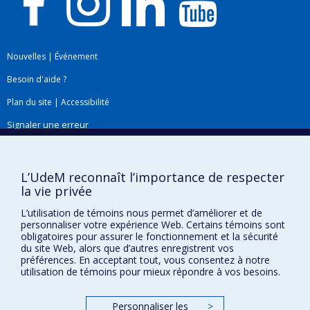
Nouvelles
|
Événement
Besoin d'aide ?
Plan du site
|
Accessibilité
Signaler une erreur
Boîte à outils
L’UdeM reconnaît l’importance de respecter
la vie privée
Téléchargez les logos de l'ESPUM
L’utilisation de témoins nous permet d’améliorer et de
personnaliser votre expérience Web. Certains témoins sont
obligatoires pour assurer le fonctionnement et la sécurité
du site Web, alors que d’autres enregistrent vos
préférences. En acceptant tout, vous consentez à notre
utilisation de témoins pour mieux répondre à vos besoins.
Personnaliser les
>