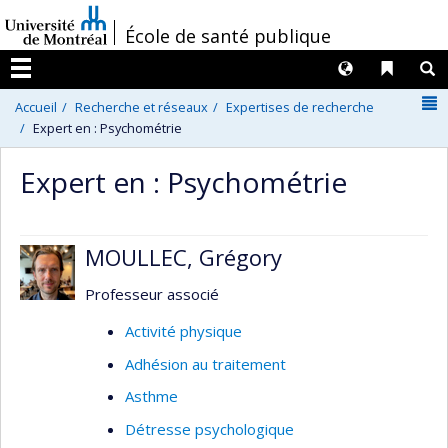
Passer
/
École de santé publique
au
contenu
Langues
Liens 
R
Menu
N
Accueil
Recherche et réseaux
Expertises de recherche
Expert en : Psychométrie
Expert en : Psychométrie
MOULLEC, Grégory
Professeur associé
Activité physique
Adhésion au traitement
Asthme
Détresse psychologique