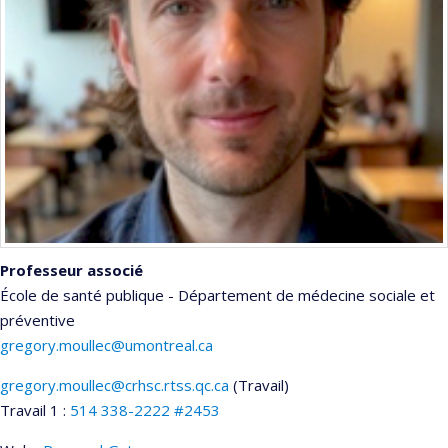
Professeur associé
École de santé publique - Département de médecine sociale et
préventive
gregory.moullec@umontreal.ca
gregory.moullec@crhsc.rtss.qc.ca
(Travail)
Courriels
Travail 1 :
514 338-2222 #2453