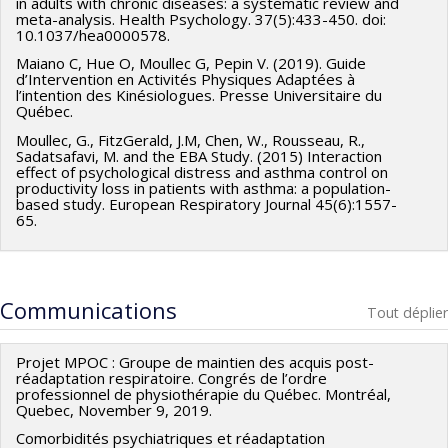
in adults with chronic diseases: a systematic review and
meta-analysis. Health Psychology. 37(5):433-450. doi:
10.1037/hea0000578.
Maiano C, Hue O, Moullec G, Pepin V. (2019). Guide
d’Intervention en Activités Physiques Adaptées à
l’intention des Kinésiologues. Presse Universitaire du
Québec.
Moullec, G., FitzGerald, J.M, Chen, W., Rousseau, R.,
Sadatsafavi, M. and the EBA Study. (2015) Interaction
effect of psychological distress and asthma control on
productivity loss in patients with asthma: a population-
based study. European Respiratory Journal 45(6):1557-
65.
Communications
Tout déplier
Projet MPOC : Groupe de maintien des acquis post-
réadaptation respiratoire. Congrés de l’ordre
professionnel de physiothérapie du Québec. Montréal,
Quebec, November 9, 2019.
Comorbidités psychiatriques et réadaptation