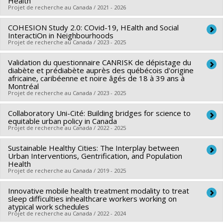
Health
Projet de recherche au Canada / 2021 - 2026
,
Marlène Karam
Sources de financement :
IRSC/Instituts de recherche en
COHESION Study 2.0: COvid-19, HEalth and Social
Chercheur principal :
Yan Kestens
santé du Canada
InteractiOn in Neighbourhoods
Co-chercheurs :
Grégory Moullec
,
Daniel Fuller
,
Meghan
Projet de recherche au Canada / 2023 - 2025
Programmes de subvention :
PVXXXXXX-(PJT) Subvention
Winters
,
Margaret de Groh
,
Ruben Brondeel
,
Ahmed El-
Projet
Validation du questionnaire CANRISK de dépistage du
Chercheur principal :
Grégory Moullec
Geneidy
diabète et prédiabète auprès des québécois d'origine
Co-chercheurs :
Yan Kestens
,
Bouchra Nasri
,
Guido
Sources de financement :
africaine, caribéenne et noire âgés de 18 à 39 ans à
IRSC/Instituts de recherche en
Montréal
Simonelli
,
Catherine Hudon
,
Lily Lessard
,
Ève Dubé
santé du Canada
Projet de recherche au Canada / 2023 - 2025
Sources de financement :
IRSC/Instituts de recherche en
Programmes de subvention :
PVXXXXXX-(PJT) Subvention
santé du Canada
Collaboratory Uni-Cité: Building bridges for science to
Chercheur principal :
Grégory Moullec
Projet
equitable urban policy in Canada
Programmes de subvention :
PVXXXXXX-(PJT) Subvention
Sources de financement :
Agence de santé publique du
Projet de recherche au Canada / 2022 - 2025
Projet
Canada
Sustainable Healthy Cities: The Interplay between
Sources de financement :
IRSC/Instituts de recherche en
Programmes de subvention :
Urban Interventions, Gentrification, and Population
santé du Canada
Health
Projet de recherche au Canada / 2019 - 2025
Programmes de subvention :
PVXXXXXX-Subventions pour
réunion, planification et dissémination
Innovative mobile health treatment modality to treat
Chercheur principal :
Yan Kestens
sleep difficulties inhealthcare workers working on
Co-chercheurs :
Grégory Moullec
,
Daniel Fuller
,
Meghan
atypical work schedules
Projet de recherche au Canada / 2022 - 2024
Winters
,
Margaret de Groh
,
Ruben Brondeel
,
Ahmed El-