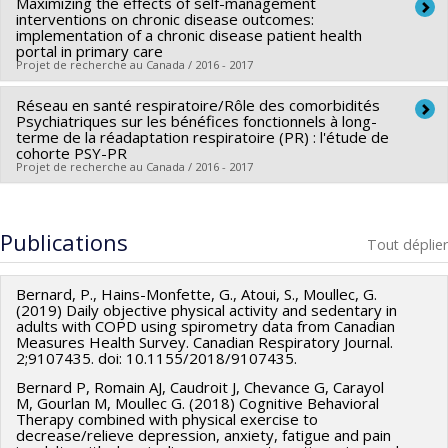
Maximizing the effects of self-management
Chercheur principal :
Grégory Moullec
chercheur-boursier : Junior 1
interventions on chronic disease outcomes:
Sources de financement :
FRQS/Fonds de recherche du
implementation of a chronic disease patient health
portal in primary care
Québec - Santé (FRSQ)
Projet de recherche au Canada / 2016 - 2017
Programmes de subvention :
PVXXXXXX-Établissement de
jeunes chercheurs Juniors 1
Réseau en santé respiratoire/Rôle des comorbidités
Chercheur principal :
Sara Ahmed
Psychiatriques sur les bénéfices fonctionnels à long-
Co-chercheurs :
Normand Racine
,
Claudine Auger
,
Grégory
terme de la réadaptation respiratoire (PR) : l'étude de
cohorte PSY-PR
Moullec
Projet de recherche au Canada / 2016 - 2017
Sources de financement :
IRSC/Instituts de recherche en
santé du Canada
Co-chercheurs :
Grégory Moullec
Programmes de subvention :
PVXXXXXX-(PJT) Subvention
Sources de financement :
FRQS/Fonds de recherche du
Publications
Tout déplier
Projet
Québec - Santé (FRSQ)
Programmes de subvention :
PVXXXXXX-Réseaux
Bernard, P., Hains-Monfette, G., Atoui, S., Moullec, G.
thématiques de recherche
(2019) Daily objective physical activity and sedentary in
adults with COPD using spirometry data from Canadian
Measures Health Survey. Canadian Respiratory Journal.
2;9107435. doi: 10.1155/2018/9107435.
Bernard P, Romain AJ, Caudroit J, Chevance G, Carayol
M, Gourlan M, Moullec G. (2018) Cognitive Behavioral
Therapy combined with physical exercise to
decrease/relieve depression, anxiety, fatigue and pain