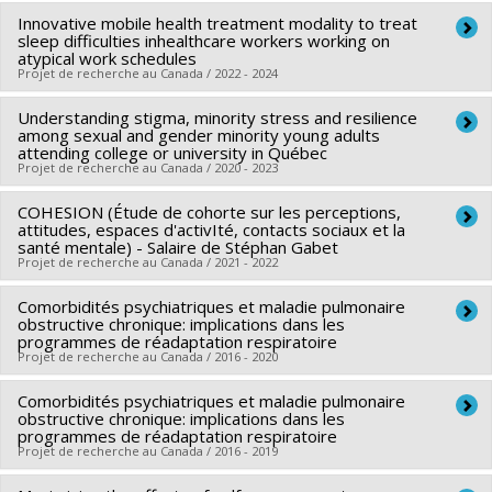
Geneidy
Innovative mobile health treatment modality to treat
Chercheur principal :
Julie Carrier
Sources de financement :
sleep difficulties inhealthcare workers working on
IRSC/Instituts de recherche en
Co-chercheurs :
Grégory Moullec
,
Guido Simonelli
,
Célyne
atypical work schedules
santé du Canada
Projet de recherche au Canada / 2022 - 2024
H. Bastien
,
Annie Vallières
,
Yvan Leanza
Programmes de subvention :
PVXXXXXX-(PJT) Subvention
Sources de financement :
SPIIE/Secrétariat des
Understanding stigma, minority stress and resilience
Chercheur principal :
Julie Carrier
Projet
programmes interorganismes à l’intention des
among sexual and gender minority young adults
Co-chercheurs :
Grégory Moullec
,
Guido Simonelli
,
Célyne
attending college or university in Québec
établissements
Projet de recherche au Canada / 2020 - 2023
H. Bastien
,
Annie Vallières
,
Yvan Leanza
,
Maripier Isabelle
Programmes de subvention :
PVXXXXXX-Fonds Nouvelles
Sources de financement :
SPIIE/Secrétariat des
COHESION (Étude de cohorte sur les perceptions,
Chercheur principal :
Olivier Ferlatte
frontières en recherche - Appels spéciaux
programmes interorganismes à l’intention des
attitudes, espaces d'activIté, contacts sociaux et la
Co-chercheurs :
Katherine Frohlich
,
Grégory Moullec
,
santé mentale) - Salaire de Stéphan Gabet
établissements
Projet de recherche au Canada / 2021 - 2022
Geneviève Gariépy
,
Jorge Florès-Aranda
Programmes de subvention :
PVXXXXXX-Fonds Nouvelles
Sources de financement :
CRSH/Conseil de recherches en
Comorbidités psychiatriques et maladie pulmonaire
Co-chercheurs :
Yan Kestens
,
Grégory Moullec
frontières en recherche - Appels spéciaux
sciences humaines du Canada
obstructive chronique: implications dans les
Sources de financement :
Agence de santé publique du
programmes de réadaptation respiratoire
Programmes de subvention :
PV153480-Subventions de
Projet de recherche au Canada / 2016 - 2020
Canada
développement Savoir
Programmes de subvention :
Comorbidités psychiatriques et maladie pulmonaire
Chercheur principal :
Grégory Moullec
obstructive chronique: implications dans les
Sources de financement :
FRQS/Fonds de recherche du
programmes de réadaptation respiratoire
Projet de recherche au Canada / 2016 - 2019
Québec - Santé (FRSQ)
Programmes de subvention :
PVXXXXXX-Bourse de