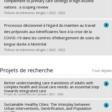
Cycle :
Maîtrise
complement to primary care settings in high-income
Diplôme obtenu :
M. Sc.
nations : a scoping review
Lien vers le document dans Papyrus
Thèses et mémoires dirigés / 2022 - 2022
Diplômé(e) :
Lu, Sonia
Processus décisionnel à l’égard du maintien au travail
Cycle :
Maîtrise
des préposés aux bénéficiaires face à la crise de la
Diplôme obtenu :
M. Sc.
COVID-19 dans les centres d’hébergement de soins de
Lien vers le document dans Papyrus
longue durée à Montréal
Thèses et mémoires dirigés / 2022 - 2022
Diplômé(e) :
Sabi Boun, Saïdou
Cycle :
Maîtrise
Projets de recherche
Tout déplier
Diplôme obtenu :
M. Sc.
Lien vers le document dans Papyrus
Better understanding care transitions of adults with
complex health and social care needs: an essential step
towards integrated care
Projet de recherche au Canada / 2021 - 2026
Sustainable Healthy Cities: The Interplay between
Chercheur principal :
Catherine Hudon
Urban Interventions, Gentrification, and Population
Co-chercheurs :
Grégory Moullec
,
Maud-Christine Chouinard