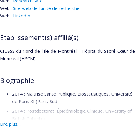
Web :
ResearchGate
Web :
Site web de l’unité de recherche
Web :
LinkedIn
Établissement(s) affilié(s)
CIUSSS du Nord-de-l'Île-de-Montréal – Hôpital du Sacré-Cœur de
Montréal (HSCM)
Biographie
2014 : Maîtrise Santé Publique, Biostatistiques, Université
de Paris XI (Paris-Sud)
2014 : Postdoctorat, Épidémiologie Clinique, University of
British Columbia
Lire plus…
2013 : Postdoctorat, Médecine comportementale,