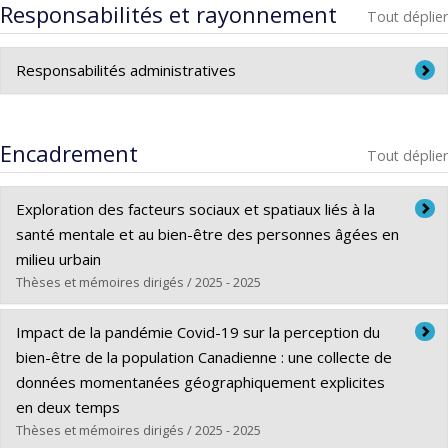
Responsabilités et rayonnement
Tout déplier
Responsabilités administratives
Responsable de l'option Promotion de la santé à la
Maîtrise en santé publique
Encadrement
Tout déplier
Exploration des facteurs sociaux et spatiaux liés à la
santé mentale et au bien-être des personnes âgées en
milieu urbain
Thèses et mémoires dirigés / 2025 - 2025
Diplômé(e) :
Elhania, Nadra
Impact de la pandémie Covid-19 sur la perception du
Cycle :
Doctorat
bien-être de la population Canadienne : une collecte de
Diplôme obtenu :
Ph. D.
données momentanées géographiquement explicites
Lien vers le document dans Papyrus
en deux temps
Thèses et mémoires dirigés / 2025 - 2025