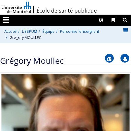
Passer
/
École de santé publique
au
contenu
Langues
Liens 
R
Menu
N
Accueil
L'ESPUM
Équipe
Personnel enseignant
Grégory MOULLEC
Vcard
Grégory Moullec