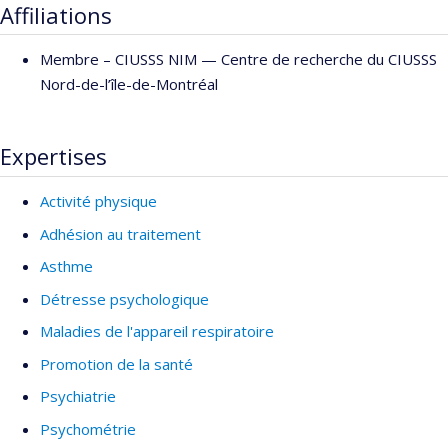
Concordia University
Affiliations
2008 : Doctorat en Sciences du Mouvement Humain,
Membre –
CIUSSS NIM — Centre de recherche du CIUSSS
Université de Montpellier, France
Nord-de-l’île-de-Montréal
2004 : Maîtrise Recherche en Sciences du Mouvement
Humain, Université de Montpellier, France
2003 : Baccalauréat en Psychologie, Université de
Expertises
Montpellier III (Université Paul-Valéry)
Activité physique
Adhésion au traitement
Asthme
Détresse psychologique
Maladies de l'appareil respiratoire
Promotion de la santé
Psychiatrie
Psychométrie