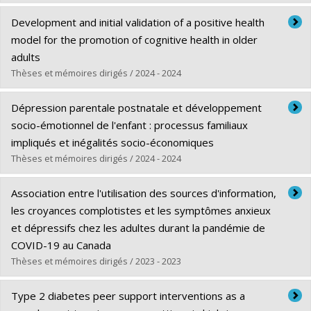
Diplômé(e) :
Maurel, Allison
Development and initial validation of a positive health
Cycle :
Maîtrise
model for the promotion of cognitive health in older
Diplôme obtenu :
M. Sc.
adults
Lien vers le document dans Papyrus
Thèses et mémoires dirigés / 2024 - 2024
Diplômé(e) :
Legkaya Bodryzlova, Yuliya
Dépression parentale postnatale et développement
Cycle :
Doctorat
socio-émotionnel de l'enfant : processus familiaux
Diplôme obtenu :
Ph. D.
impliqués et inégalités socio-économiques
Lien vers le document dans Papyrus
Thèses et mémoires dirigés / 2024 - 2024
Diplômé(e) :
Clément, Myriam
Association entre l'utilisation des sources d'information,
Cycle :
Doctorat
les croyances complotistes et les symptômes anxieux
Diplôme obtenu :
Ph. D.
et dépressifs chez les adultes durant la pandémie de
Lien vers le document dans Papyrus
COVID-19 au Canada
Thèses et mémoires dirigés / 2023 - 2023
Diplômé(e) :
Coderre, Alexandre
Type 2 diabetes peer support interventions as a