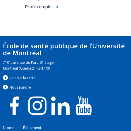
climatiques.
Profil complet
Elle a dirigé le développement de diverses
approches pour estimer l'exposition de grandes
populations. Elle a été membre du Conseil de
direction et co-responsable du groupe sur le
École de santé publique de l’Université
bruit du Consortium canadien de recherche en
de Montréal
santé environnementale urbaine CANUE
(
www.canue.ca
).
e
7101, avenue du Parc, 3
étage
Montréal (Québec) H3N 1X9
Elle a dirigé plusieurs études épidémiologiques,
principalement en utilisant des données
Voir sur la carte
gouvernementales et d’enquêtes. Elle a dirigé la
Nous jo
i
ndre
construction d'un certain nombre de cohortes
rétrospectives basées sur la population du
Québec (Canada) en utilisant des bases de
données administratives liées pour évaluer les
associations avec les expositions
Nouvelles
|
Événement
environnementales (une cohorte de naissance