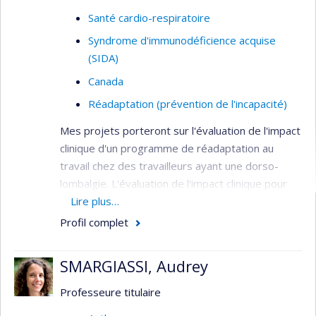
Santé cardio-respiratoire
Syndrome d'immunodéficience acquise
(SIDA)
Canada
Réadaptation (prévention de l'incapacité)
Mes projets porteront sur l'évaluation de l'impact
clinique d'un programme de réadaptation au
travail chez des travailleurs ayant une dorso-
lombalgie. L'évaluation de l'impact clinique pour
l'amélioration du pronostic cardiovasculaire en
Lire plus…
Nouvelle-Écosse. Les modes de prise en charge
Profil complet
ambulatoire d'enfants asthmatiques.
Domaine: Épidémiologie - Santé
SMARGIASSI, Audrey
publique/communautaire. Méthodologie:
Professeure titulaire
Épidémiologique - Évaluative. Pathologie: Diabète
sucré - Maladies cardiovasculaires - SIDA.