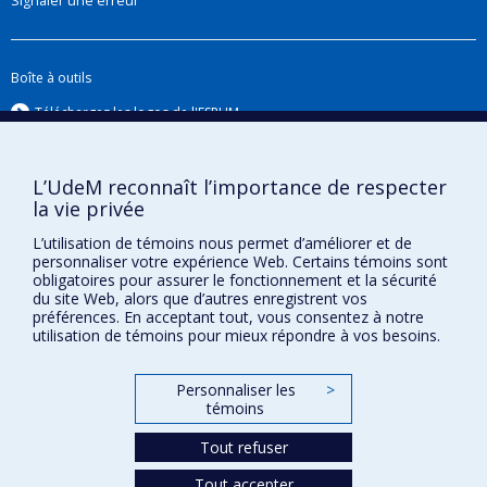
Signaler une erreur
FRQ-IRSST en santé et sécurité du travail pour
une durée de 4 ans.
La seconde thématique regroupe un ensemble
Boîte à outils
de projets de recherche, tant expérimentaux que
Téléchargez les logos de l'ESPUM
théoriques (développement de modèles et
simulation) sur
l’efficacité des vêtements de
protection chimique (gants et combinaisons
L’UdeM reconnaît l’importance de respecter
la vie privée
de protection) contre les particules
nanométriques
sous différentes formes
L’utilisation de témoins nous permet d’améliorer et de
personnaliser votre expérience Web. Certains témoins sont
(poudres, solutions colloïdales ou aérosols) dans
obligatoires pour assurer le fonctionnement et la sécurité
des conditions simulant leur utilisation en milieu
du site Web, alors que d’autres enregistrent vos
préférences. En acceptant tout, vous consentez à notre
de travail. Ce programme de recherche
utilisation de témoins pour mieux répondre à vos besoins.
Confidentialité
comprend aussi le développement de nouveaux
Conditions d’utilisation
matériaux permettant une augmentation
Personnaliser les
>
Paramètres des témoins
significative des propriétés barrière des
Université de
témoins
Montréal
vêtements de protection chimique.
Tout refuser
La troisième thématique traduit son intérêt
Tout accepter