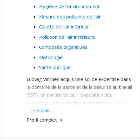
Hygiène de l'environnement
Mesure des polluants de l'air
Qualité de l'air intérieur
Pollution de l'air intérieure
Composés organiques
Métrologie
Santé publique
Ludwig Vinches acquis une solide expertise dans
le domaine de la santé et de la sécurité au travail
(SST), en particulier, sur l’exposition des
travailleurs aux particules nanométriques ainsi
que sur les équipements et les vêtements de
Lire plus…
protection associés. Il a aussi diversifié ses axes
Profil complet
de recherche en y incluant, depuis quelques
années, les contraintes thermiques extrêmes en