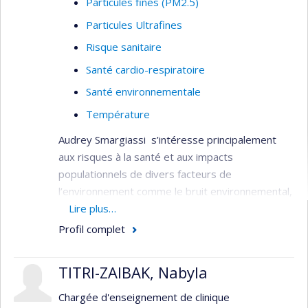
Particules fines (PM2.5)
Particules Ultrafines
Risque sanitaire
Santé cardio-respiratoire
Santé environnementale
Température
Audrey Smargiassi s’intéresse principalement
aux risques à la santé et aux impacts
populationnels de divers facteurs de
l’environnement comme le bruit environnemental,
les polluants de l’air ambiant et les changements
Lire plus…
climatiques.
Profil complet
Elle a dirigé le développement de diverses
approches pour estimer l'exposition de grandes
TITRI-ZAIBAK, Nabyla
populations. Elle a été membre du Conseil de
Chargée d'enseignement de clinique
direction et co-responsable du groupe sur le