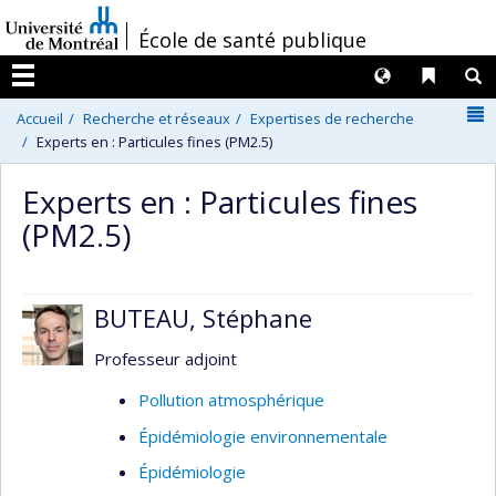
Passer
/
École de santé publique
au
contenu
Langues
Liens 
R
Menu
N
Accueil
Recherche et réseaux
Expertises de recherche
Experts en : Particules fines (PM2.5)
Experts en : Particules fines
(PM2.5)
BUTEAU, Stéphane
Professeur adjoint
Pollution atmosphérique
Épidémiologie environnementale
Épidémiologie