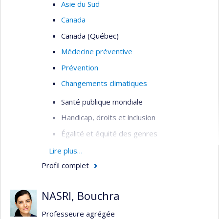
Asie du Sud
Canada
Canada (Québec)
Médecine préventive
Prévention
Changements climatiques
Santé publique mondiale
Handicap, droits et inclusion
Égalité et équité des genres
Intersectionnalité
Lire plus…
Profil complet
Analyse intersectionnelle des politiques
publiques
NASRI, Bouchra
Équité et justice sociale
Santé sexuelle et reproductive
Professeure agrégée