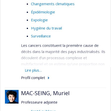
Changements climatiques
Épidémiologie
Expologie
Hygiène du travail
Surveillance
Les cancers constituent la première cause de
décès dans la majorité des pays industrialisés. Ils
découlent d’un processus complexe et
multifactoriel et on estime qu’une proportion non
négligeable d’entre eux pourrait être reliée à des
Lire plus…
expositions environnementales associées au
Profil complet
travail et à l’environnement général. Mes intérêts
portent principalement sur les expositions
MAC-SEING, Muriel
professionnelles associées au cancer du sein et
sur les risques découlant d’expositions
Professeure adjointe
professionnelles à des cancérogènes,