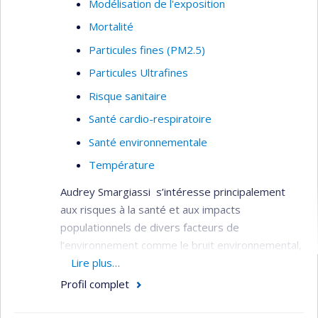
Modélisation de l'exposition
Mortalité
Particules fines (PM2.5)
Particules Ultrafines
Risque sanitaire
Santé cardio-respiratoire
Santé environnementale
Température
Audrey Smargiassi s’intéresse principalement
aux risques à la santé et aux impacts
populationnels de divers facteurs de
l’environnement comme le bruit environnemental,
les polluants de l’air ambiant et les changements
Lire plus…
climatiques.
Profil complet
Elle a dirigé le développement de diverses