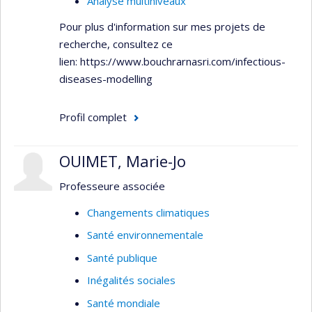
Analyse multiniveaux
Afrique subsaharienne
Pour plus d'information sur mes projets de
Asie du sud
recherche, consultez ce
Asie du sud-est
lien: https://www.bouchrarnasri.com/infectious-
diseases-modelling
Canada
Profil complet
OUIMET, Marie-Jo
Professeure associée
Changements climatiques
Santé environnementale
Santé publique
Inégalités sociales
Santé mondiale