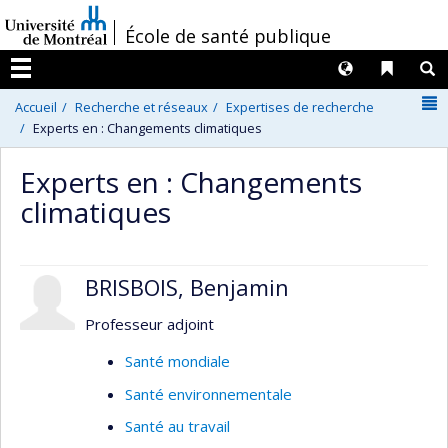
Passer
/
École de santé publique
au
contenu
Langues
Liens 
R
Menu
N
Accueil
Recherche et réseaux
Expertises de recherche
Experts en : Changements climatiques
Experts en : Changements
climatiques
BRISBOIS, Benjamin
Professeur adjoint
Santé mondiale
Santé environnementale
Santé au travail