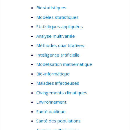
VIH/sida
Biostatistiques
Violences sexuelles
Modèles statistiques
Accès et utilisation des services de santé
Statistiques appliquées
Systèmes de santé
Analyse multivariée
Santé des populations vulnérables et
Méthodes quantitatives
marginalisées
Intelligence artificielle
Gouvernance mondiale de la santé relative
Modélisation mathématique
à la COVID-19
Bio-informatique
Déterminants structurels et sociaux de la
santé
Maladies infectieuses
Recherche qualitative
Changements climatiques
Étude de cas
Environnement
Méthodes mixtes
Santé publique
Mobilisation et échange des connaissances
Santé des populations
intégrés