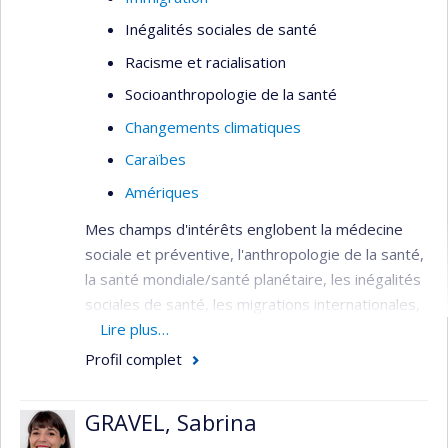
Inégalités sociales de santé
Racisme et racialisation
Socioanthropologie de la santé
Changements climatiques
Caraïbes
Amériques
Mes champs d'intérêts englobent la médecine
sociale et préventive, l'anthropologie de la santé,
la santé mondiale/santé planétaire, les inégalités
sociales de santé, les migrations internationales,
le racisme, le changement climatique et les
Lire plus…
Caraïbes. Ceux-ci découlent tant de mes
Profil complet
expériences professionnelles que de ma
formation interdisciplinaire - médecine, santé
GRAVEL, Sabrina
publique et sciences humaines/sociales. Je