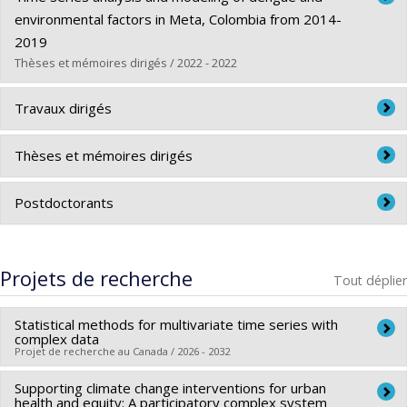
Cycle :
Maîtrise
environmental factors in Meta, Colombia from 2014-
Diplôme obtenu :
M. Sc.
2019
Lien vers le document dans Papyrus
Thèses et mémoires dirigés / 2022 - 2022
Diplômé(e) :
Walker, Heather
Travaux dirigés
Cycle :
Maîtrise
Diplôme obtenu :
M. Sc.
https://www.bouchrarnasri.com/current-hqp
Thèses et mémoires dirigés
Lien vers le document dans Papyrus
https://www.bouchrarnasri.com/current-hqp
Postdoctorants
https://www.bouchrarnasri.com/current-hqp
Projets de recherche
Tout déplier
Statistical methods for multivariate time series with
complex data
Projet de recherche au Canada / 2026 - 2032
Supporting climate change interventions for urban
Chercheur principal :
Bouchra Nasri
health and equity: A participatory complex system