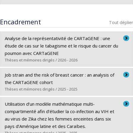
Membre de la Société Statistique du Canada
Encadrement
Membre du groupe de probabilité de la Société
Tout déplier
Statistique du Canada
Analyse de la représentativité de CARTaGENE : une
Membre du comité pour l'équité, la diversité et
étude de cas sur le tabagisme et le risque du cancer du
l'inclusion de la Société Statistique du Canada
poumon avec CARTaGENE
Membre de l'Association des Statisticiennes et
Thèses et mémoires dirigés / 2026 - 2026
Statisticiens du Québec
Diplômé(e) :
Maher, Karim
Job strain and the risk of breast cancer : an analysis of
Cycle :
Maîtrise
the CARTaGENE cohort
Diplôme obtenu :
M. Sc.
Thèses et mémoires dirigés / 2025 - 2025
Lien vers le document dans Papyrus
Diplômé(e) :
Ghodsi, Elaheh
Utilisation d’un modèle mathématique multi-
Cycle :
Maîtrise
compartimenté afin d’étudier la co-infection au VIH et
Diplôme obtenu :
M. Sc.
au virus de Zika chez les femmes enceintes dans six
Lien vers le document dans Papyrus
pays d’Amérique latine et des Caraïbes.
Thèses et mémoires dirigés / 2025 - 2025