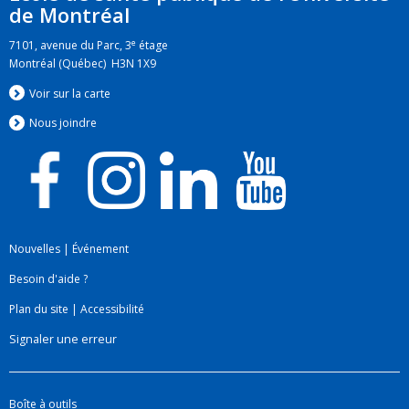
de Montréal
de regroupements stratégiques
e
7101, avenue du Parc, 3
étage
Montréal (Québec) H3N 1X9
Voir sur la carte
Nous jo
i
ndre
Nouvelles
|
Événement
Besoin d'aide ?
Plan du site
|
Accessibilité
Signaler une erreur
Boîte à outils