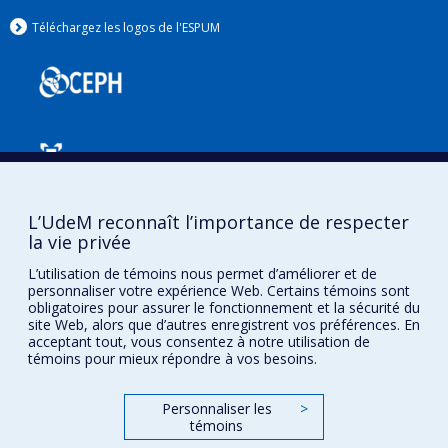
Téléchargez les logos de l'ESPUM
L’UdeM reconnaît l’importance de respecter
Confidentialité
la vie privée
Conditions d’utilisation
L’utilisation de témoins nous permet d’améliorer et de
Paramètres des témoins
personnaliser votre expérience Web. Certains témoins sont
Université de
obligatoires pour assurer le fonctionnement et la sécurité du
Montréal
site Web, alors que d’autres enregistrent vos préférences. En
acceptant tout, vous consentez à notre utilisation de
témoins pour mieux répondre à vos besoins.
Personnaliser les
>
témoins