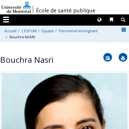
Passer
/
École de santé publique
au
contenu
Langues
Liens 
R
Menu
N
Accueil
L'ESPUM
Équipe
Personnel enseignant
Bouchra NASRI
Vcard
Bouchra Nasri