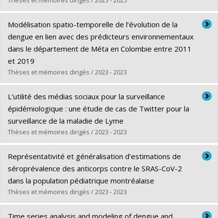
Diplômé(e) :
Coffi, Sika-Rose
Modélisation spatio-temporelle de l’évolution de la
Cycle :
Maîtrise
dengue en lien avec des prédicteurs environnementaux
Diplôme obtenu :
M. Sc.
dans le département de Méta en Colombie entre 2011
Lien vers le document dans Papyrus
et 2019
Thèses et mémoires dirigés / 2023 - 2023
Diplômé(e) :
Berkat, Rawda
L’utilité des médias sociaux pour la surveillance
Cycle :
Maîtrise
épidémiologique : une étude de cas de Twitter pour la
Diplôme obtenu :
M. Sc.
surveillance de la maladie de Lyme
Lien vers le document dans Papyrus
Thèses et mémoires dirigés / 2023 - 2023
Diplômé(e) :
Laison, Elda Kokoe Elolo
Représentativité et généralisation d’estimations de
Cycle :
Maîtrise
séroprévalence des anticorps contre le SRAS-CoV-2
Diplôme obtenu :
M. Sc.
dans la population pédiatrique montréalaise
Lien vers le document dans Papyrus
Thèses et mémoires dirigés / 2023 - 2023
Diplômé(e) :
Saucier, Adrien
Time series analysis and modeling of dengue and