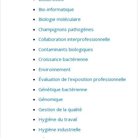
procède également à l’évaluation de la qualité
Bio-informatique
des diètes parmi les participants de la cohorte
Biologie moléculaire
CARTaGENE, ainsi qu’à la détermination des
Champignons pathogènes
prédicteurs de niveaux de vitamine D sérique
pour des femmes en santé à Montréal. Ces deux
Collaboration interprofessionnelle
projets contribuent à mon intérêt pour le
Contaminants biologiques
développement et l’application d’outils
Croissance bactérienne
méthodologiques afin d’améliorer les évaluations
d’expositions dans les études épidémiologiques.
Environnement
Évaluation de l'exposition professionnelle
Génétique bactérienne
Génomique
Gestion de la qualité
Hygiène du travail
Hygiène industrielle