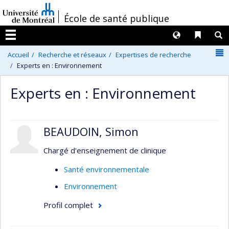
Passer
/
École de santé publique
au
contenu
Langues
Liens 
R
Menu
N
Accueil
Recherche et réseaux
Expertises de recherche
Experts en : Environnement
Experts en : Environnement
BEAUDOIN, Simon
Chargé d'enseignement de clinique
Santé environnementale
Environnement
Profil complet