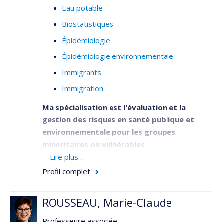
Eau potable
Biostatistiques
Épidémiologie
Épidémiologie environnementale
Immigrants
Immigration
Ma spécialisation est l'évaluation et la
gestion des risques en santé publique et
environnementale pour les groupes
minoritaires ou vulnérables
.
Lire plus…
Mon équipe et moi étudions les liens entre
Profil complet
l'exposition aux contaminants, l'environnement, la
nutrition et la diète. J'ai travaillé sur divers projets
de recherche concernant les mesures de santé
ROUSSEAU, Marie-Claude
de communautés autochtones. Ce travail
Professeure associée