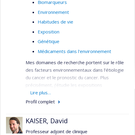
Biomarqueurs
Environnement
Habitudes de vie
Exposition
Génétique
Médicaments dans l'environnement
Mes domaines de recherche portent sur le rôle
des facteurs environnementaux dans l’étiologie
du cancer et le pronostic du cancer. Plus
précisément, j’étudie les expositions
environnementales coutumières qui peuvent être
Lire plus…
modifiées afin de prévenir l’apparition du cancer.
Profil complet
Pour ce, mes sources d’informations sont les
diètes alimentaires (amines aromatiques
KAISER, David
hétérocycliques (AHA), et hydrocarbures
aromatiques polycycliques (HAP)), les habitudes
Professeur adjoint de clinique