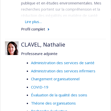
publique et en études environnementales. Mes
recherches portent sur la compréhension et la
réduction des inégalités en matière de santé
provenant des structures sociales et
Lire plus…
environnementales mondiales, en partenariat
Profil complet
avec les communautés touchées. Les domaines
d'intérêt à ce jour comprennent les impacts de
CLAVEL, Nathalie
l'agro-industrie bananière sur la santé au travail
et l'environnement et les impacts sur la santé de
Professeure adjointe
l'extraction des ressources. J'étudie également la
Administration des services de santé
production sociale des connaissances en santé
Administration des services infirmiers
publique et les influences des entreprises sur la
santé et la recherche en santé. J'utilise des
Changement organisationnel
méthodes mixtes comprenant l'ethnographie,
COVID-19
l'analyse du discours, les synthèses de
Évaluation de la qualité des soins
connaissances et les approches participatives.
Théorie des organisations