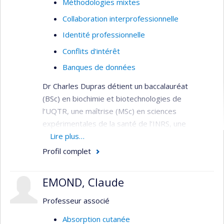
Méthodologies mixtes
Collaboration interprofessionnelle
Identité professionnelle
Conflits d'intérêt
Banques de données
Dr Charles Dupras détient un baccalauréat
(BSc) en biochimie et biotechnologies de
l’UQTR, une maîtrise (MSc) en sciences
expérimentales de la santé de l’INRS, une
propédeutique en bioéthique et un doctorat
Lire plus…
(PhD) en bioéthique de l’Université de Montréal. Il
Profil complet
a complété des stages postdoctoraux en
philosophie au Centre de recherche en éthique,
EMOND, Claude
puis en droit au Centre de génomique et
politiques de l’Université McGill. Il a ensuite
Professeur associé
travaillé comme conseiller principal en éthique de
Absorption cutanée
la recherche au Secrétariat sur la conduite